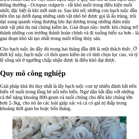
thông thường -
Octopus vulgaris
- rất khó nuôi trong điều kiện nuôi
nhốt, đặc biệt là khi mới sinh ra. Sau khi nở, những con bạch tuộc đầu
tiên tồn tại dưới dạng những sinh vật nhỏ bé được gọi là ấu trùng, trôi
dạt xung quanh vùng thượng lưu đại dương trong những đám mây
sinh vật phù du mà chúng kiếm ăn. Giai đoạn này- trước khi chúng trở
thành những con trưởng thành hoàn chỉnh và đi xuống biển xa hơn - là
giai đoạn khó tái tạo nhất trong nuôi trồng thủy sản.
Cho bạch tuộc ăn đầy đủ trong hai tháng đầu đời là một thách thức. Ở
thời kỳ này, bạch tuộc có thói quen kiếm ăn có tính chọn lọc cao, và tỷ
lệ sống sót ở ngưỡng chấp nhận được là điều khó đạt được.
Quy mô công nghiệp
Giải pháp khả thi duy nhất là lấy bạch tuộc con tự nhiên đánh bắt trên
biển về nuôi trong lồng bè nổi trên biển. Ngư dân bắt đầu với những
cá thể nặng khoảng 800-gram và nuôi chúng cho đến khi chúng lớn
hơn 2-3kg, cho nó ăn các loài giáp xác và cá có giá trị thấp trong
khoảng thời gian ba hoặc bốn tháng.