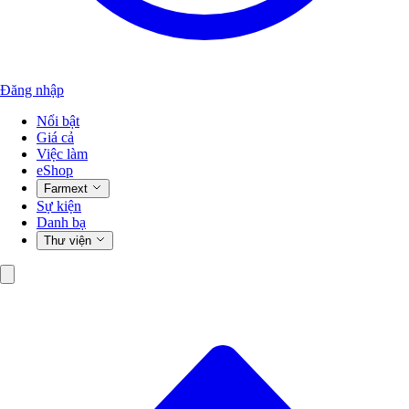
Đăng nhập
Nổi bật
Giá cả
Việc làm
eShop
Farmext
Sự kiện
Danh bạ
Thư viện