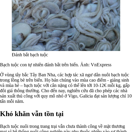
Đánh bắt bạch tuộc
Bạch tuộc con tự nhiên đánh bắt trên biển. Ảnh: VnExpress
Ở vùng tây bắc Tây Ban Nha, các hợp tác xã ngư dân nuôi bạch tuộc
trong lồng bè trên biển. Họ bán chúng vào mùa cao điểm - giáng sinh
và mùa hè – bạch tuộc với cân nặng có thể lên tới 10-12€ mỗi kg, gấp
đôi giá thông thường. Cho đến nay, nghiên cứu đã cho phép các nhà
sản xuất thủ công với quy mô nhỏ ở Vigo, Galicia đạt sản lượng chỉ 10
tấn mỗi năm.
Khó khăn vẫn tồn tại
Bạch tuộc nuôi trong trang trại vẫn chưa thành công về mặt thương
mại vì hệ thống nuôi công nghiệp này phụ thuộc nhiều vào sự thành