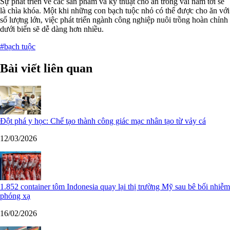
Sự phát triển về các sản phẩm và kỹ thuật cho ăn trong vài năm tới sẽ
là chìa khóa. Một khi những con bạch tuộc nhỏ có thể được cho ăn với
số lượng lớn, việc phát triển ngành công nghiệp nuôi trồng hoàn chỉnh
dưới biển sẽ dễ dàng hơn nhiều.
#bạch tuộc
Bài viết liên quan
Đột phá y học: Chế tạo thành công giác mạc nhân tạo từ vảy cá
12/03/2026
1.852 container tôm Indonesia quay lại thị trường Mỹ sau bê bối nhiễm
phóng xạ
16/02/2026