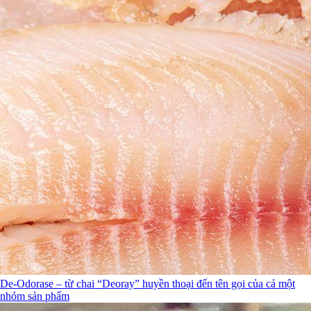
De-Odorase – từ chai “Deoray” huyền thoại đến tên gọi của cả một
nhóm sản phẩm