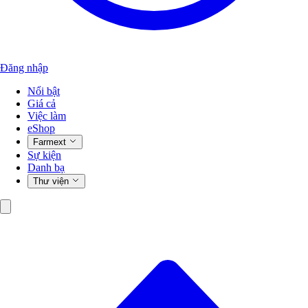
Đăng nhập
Nổi bật
Giá cả
Việc làm
eShop
Farmext
Sự kiện
Danh bạ
Thư viện