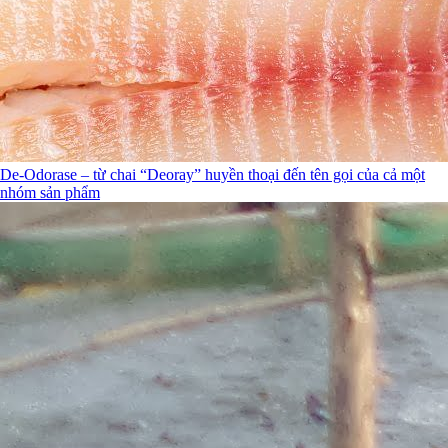
De-Odorase – từ chai “Deoray” huyền thoại đến tên gọi của cả một
nhóm sản phẩm