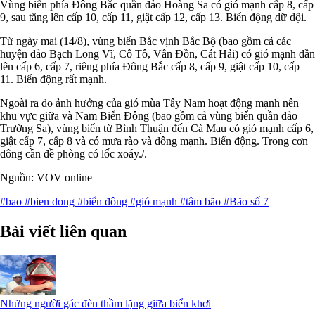
Vùng biển phía Đông Bắc quần đảo Hoàng Sa có gió mạnh cấp 8, cấp
9, sau tăng lên cấp 10, cấp 11, giật cấp 12, cấp 13. Biển động dữ dội.
Từ ngày mai (14/8), vùng biển Bắc vịnh Bắc Bộ (bao gồm cả các
huyện đảo Bạch Long Vĩ, Cô Tô, Vân Đồn, Cát Hải) có gió mạnh dần
lên cấp 6, cấp 7, riêng phía Đông Bắc cấp 8, cấp 9, giật cấp 10, cấp
11. Biển động rất mạnh.
Ngoài ra do ảnh hưởng của gió mùa Tây Nam hoạt động mạnh nên
khu vực giữa và Nam Biển Đông (bao gồm cả vùng biển quần đảo
Trường Sa), vùng biển từ Bình Thuận đến Cà Mau có gió mạnh cấp 6,
giật cấp 7, cấp 8 và có mưa rào và dông mạnh. Biển động. Trong cơn
dông cần đề phòng có lốc xoáy./.
Nguồn: VOV online
#bao
#bien dong
#biển đông
#gió mạnh
#tâm bão
#Bão số 7
Bài viết liên quan
Những người gác đèn thầm lặng giữa biển khơi