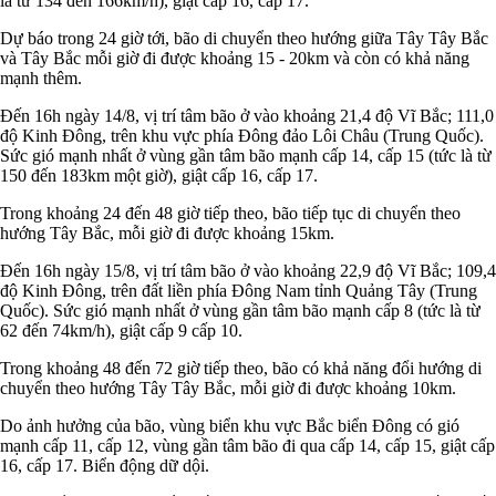
là từ 134 đến 166km/h), giật cấp 16, cấp 17.
Dự báo trong 24 giờ tới, bão di chuyển theo hướng giữa Tây Tây Bắc
và Tây Bắc mỗi giờ đi được khoảng 15 - 20km và còn có khả năng
mạnh thêm.
Đến 16h ngày 14/8, vị trí tâm bão ở vào khoảng 21,4 độ Vĩ Bắc; 111,0
độ Kinh Đông, trên khu vực phía Đông đảo Lôi Châu (Trung Quốc).
Sức gió mạnh nhất ở vùng gần tâm bão mạnh cấp 14, cấp 15 (tức là từ
150 đến 183km một giờ), giật cấp 16, cấp 17.
Trong khoảng 24 đến 48 giờ tiếp theo, bão tiếp tục di chuyển theo
hướng Tây Bắc, mỗi giờ đi được khoảng 15km.
Đến 16h ngày 15/8, vị trí tâm bão ở vào khoảng 22,9 độ Vĩ Bắc; 109,4
độ Kinh Đông, trên đất liền phía Đông Nam tỉnh Quảng Tây (Trung
Quốc). Sức gió mạnh nhất ở vùng gần tâm bão mạnh cấp 8 (tức là từ
62 đến 74km/h), giật cấp 9 cấp 10.
Trong khoảng 48 đến 72 giờ tiếp theo, bão có khả năng đổi hướng di
chuyển theo hướng Tây Tây Bắc, mỗi giờ đi được khoảng 10km.
Do ảnh hưởng của bão, vùng biển khu vực Bắc biển Đông có gió
mạnh cấp 11, cấp 12, vùng gần tâm bão đi qua cấp 14, cấp 15, giật cấp
16, cấp 17. Biển động dữ dội.