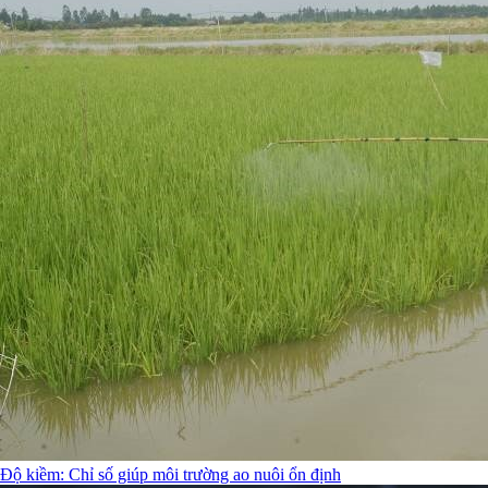
Độ kiềm: Chỉ số giúp môi trường ao nuôi ổn định