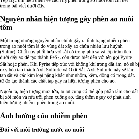
Tép Bạc tìm hiểu thêm về cách hạ phèn trong ao nuôi tôm chi tiết
trong bài viết dưới đây.
Nguyên nhân hiện tượng gây phèn ao nuôi
tôm
Một trong những nguyên nhân chính gây ra tình trạng nhiễm phèn
trong ao nuôi tôm là do vùng đất xây ao chứa nhiều lưu huỳnh
(Sulfur). Chất này phối hợp với sắt có trong phù sa và lớp trầm tích
dưới đáy ao để tạo thành FeS
, còn được biết đến với tên gọi Pyrite
2
Sắt hoặc phèn. Khi Pyrite tiếp xúc với không khí trong đất ẩm, nó sẽ bị
oxy hóa tạo thành Axit Sulfuric và Oxit Sắt. Axit Sulfuric này sẽ làm
tan sắt và các kim loại nặng khác như nhôm, kẽm, đồng có trong đất,
từ đó tạo thành các chất tạp gây ra hiện tượng phèn cho ao.
Ngoài ra, hiện tượng mưa lớn, lũ lụt cũng có thể góp phần làm cho đất
bị xói mòn và rửa trôi phèn xuống ao, tăng thêm nguy cơ phát sinh
hiện tượng nhiễm phèn trong ao nuôi.
Ảnh hưởng của nhiễm phèn
Đối với môi trường nước ao nuôi