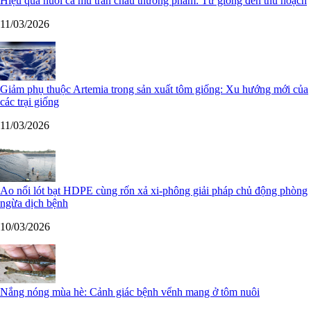
Hiệu quả nuôi cá mú trân châu thương phẩm: Từ giống đến thu hoạch
11/03/2026
Giảm phụ thuộc Artemia trong sản xuất tôm giống: Xu hướng mới của
các trại giống
11/03/2026
Ao nổi lót bạt HDPE cùng rốn xả xi-phông giải pháp chủ động phòng
ngừa dịch bệnh
10/03/2026
Nắng nóng mùa hè: Cảnh giác bệnh vểnh mang ở tôm nuôi