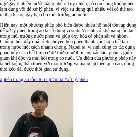
ngờ gây ô nhiễm nước bằng phèn. Tuy nhiên, bà con cũng không nên
lạm dụng vôi để xử lý phèn, vì việc sử dụng quá nhiều vôi có thể tạo
ra thạch cao, gây hại cho môi trường ao nuôi.
Hiện nay, một phương pháp phổ biến được nhiều hộ nuôi tôm áp dụng
để xử lý phèn trong ao là sử dụng vi sinh. Vi sinh có khả năng tồn tại
trong môi trường nước phèn và giúp ôxy hóa cả phèn sắt và nhôm.
Chúng thúc đẩy quá trình chuyển hóa phèn thành các hợp chất tan
trong nước một cách nhanh chóng. Ngoài ra, vi sinh cũng có tác dụng
phân hủy các chất hữu cơ dư thừa như thức ăn, xác tảo, phân... giúp
giảm khí độc và mùi hôi trong ao nuôi. Ưu điểm của phương pháp này
là tiết kiệm, thân thiện với môi trường và mang lại hiệu quả cao, đồng
thời kéo dài được thời gian sử dụng.
#phèn trong ao tôm
#lũ lụt
#mưa
#xử lý phèn