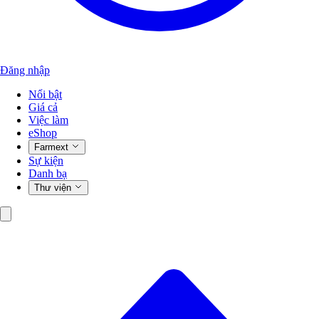
Đăng nhập
Nổi bật
Giá cả
Việc làm
eShop
Farmext
Sự kiện
Danh bạ
Thư viện