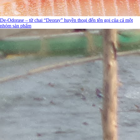
De-Odorase – từ chai “Deoray” huyền thoại đến tên gọi của cả một
nhóm sản phẩm