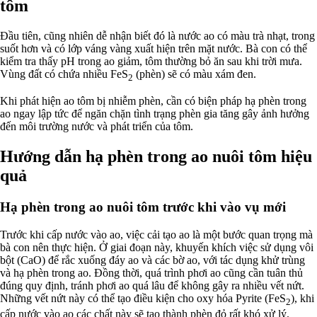
tôm
Đầu tiên, cũng nhiên dễ nhận biết đó là nước ao có màu trà nhạt, trong
suốt hơn và có lớp váng vàng xuất hiện trên mặt nước. Bà con có thể
kiểm tra thấy pH trong ao giảm, tôm thường bỏ ăn sau khi trời mưa.
Vùng đất có chứa nhiều FeS
(phèn) sẽ có màu xám đen.
2
Khi phát hiện ao tôm bị nhiễm phèn, cần có biện pháp hạ phèn trong
ao ngay lập tức để ngăn chặn tình trạng phèn gia tăng gây ảnh hưởng
đến môi trường nước và phát triển của tôm.
Hướng dẫn hạ phèn trong ao nuôi tôm hiệu
quả
Hạ phèn trong ao nuôi tôm trước khi vào vụ mới
Trước khi cấp nước vào ao, việc cải tạo ao là một bước quan trọng mà
bà con nên thực hiện. Ở giai đoạn này, khuyến khích việc sử dụng vôi
bột (CaO) để rắc xuống đáy ao và các bờ ao, với tác dụng khử trùng
và hạ phèn trong ao. Đồng thời, quá trình phơi ao cũng cần tuân thủ
đúng quy định, tránh phơi ao quá lâu để không gây ra nhiều vết nứt.
Những vết nứt này có thể tạo điều kiện cho oxy hóa Pyrite (FeS
), khi
2
cấp nước vào ao các chất này sẽ tạo thành phèn đỏ rất khó xử lý.