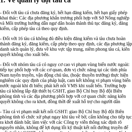
- Đối với tàu cá chưa đăng ký, hết hạn đăng kiểm, hết hạn giấy phép
khai thác: Các địa phương khẩn trương phối hợp với Sở Nông nghiệp
và Môi trường hướng dẫn ngư dân hoàn thành thủ tục đăng ký, đăng
kiểm, cấp phép tàu cá theo quy định.
- Đối với 16 tàu cá không đủ điều kiện đăng kiểm và tàu chưa hoàn
thành đăng ký, đăng kiểm, cấp phép theo quy định, các địa phương lập
danh sách quản lý, đưa về khu vực tập trung, niêm phong tàu cá, kiên
quyết không cho xuất bến.
- Đối với nhóm tàu cá có nguy cơ cao vi phạm vùng biển nước ngoài:
tiếp tục phối hợp với các cơ quan, đơn vị chức năng tại các tỉnh phía
Nam tuyên truyền, vận động chủ tàu, (hoặc thuyền trưởng) thực hiện
nghiêm các quy định của pháp luật, cam kết không vi phạm vùng biển
nước ngoài khi đi biển; phải kết nối VMS khi xuất bến. Trường hợp
tàu cá không lắp đặt thiết bị GSHT, giao Bộ Chỉ huy Bộ đội Biên
phòng tỉnh và các địa phương phối hợp với cơ quan chức năng kiên
quyết không cho ra khơi, đồng thời đề xuất hỗ trợ cho người dân
- Tàu cá vi phạm mất kết nối GSHT: giao Bộ Chỉ huy Bộ đội Biên
phòng tỉnh tổ chức xử phạt ngay khi tàu về bờ, cấm không cho tiếp tục
ra khơi đánh bắt; làm việc với các Công ty viễn thông xác định rõ
nguyên nhân, không để lợi dụng lỗi kỹ thuật kết nối đường truyền để