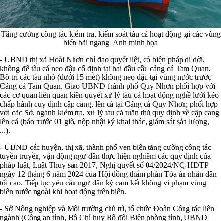
T
ăng cường công tác kiểm tra, kiểm soát tàu cá hoạt động tại các vùng
biển bãi ngang. Ảnh minh họa
- UBND thị xã Hoài Nhơn chỉ đạo quyết liệt, có biện pháp di dời,
không để tàu cá neo đậu cố định tại hai đầu cầu cảng cá Tam Quan.
Bố trí các tàu nhỏ (dưới 15 mét) không neo đậu tại vùng nước trước
Cảng cá Tam Quan. Giao UBND thành phố Quy Nhơn phối hợp với
các cơ quan liên quan kiên quyết xử lý tàu cá hoạt động nghề lưới kéo
chấp hành quy định cập cảng, lên cá tại Cảng cá Quy Nhơn; phối hợp
với các Sở, ngành kiểm tra, xử lý tàu cá tuân thủ quy định về cập cảng
lên cá (báo trước 01 giờ, nộp nhật ký khai thác, giám sát sản lượng,
...).
- UBND các huyện, thị xã, thành phố ven biển tăng cường công tác
tuyền truyền, vận động ngư dân thực hiện nghiêm các quy định của
pháp luật, Luật Thủy sản 2017, Nghị quyết số 04/2024/NQ-HĐTP
ngày 12 tháng 6 năm 2024 của Hội đồng thẩm phán Tòa án nhân dân
tối cao. Tiếp tục yêu cầu ngư dân ký cam kết không vi phạm vùng
biển nước ngoài khi hoạt động trên biển.
- Sở Nông nghiệp và Môi trường chủ trì, tổ chức Đoàn Công tác liên
ngành (Công an tỉnh, Bộ Chỉ huy Bộ đội Biên phòng tỉnh, UBND