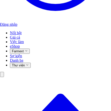
Đăng nhập
Nổi bật
Giá cả
Việc làm
eShop
Farmext
Sự kiện
Danh bạ
Thư viện