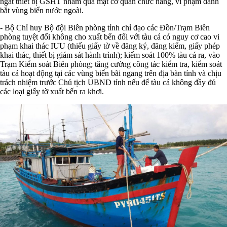
ngắt thiết bị GSHT nhằm qua mặt cơ quan chức năng, vi phạm đánh
bắt vùng biển nước ngoài.
- Bộ Chỉ huy Bộ đội Biên phòng tỉnh chỉ đạo các Đồn/Trạm Biên
phòng tuyệt đối không cho xuất bến đối với tàu cá có nguy cơ cao vi
phạm khai thác IUU (thiếu giấy tờ về đăng ký, đăng kiểm, giấy phép
khai thác, thiết bị giám sát hành trình); kiểm soát 100% tàu cá ra, vào
Trạm Kiểm soát Biên phòng; tăng cường công tác kiểm tra, kiểm soát
tàu cá hoạt động tại các vùng biển bãi ngang trên địa bàn tỉnh và chịu
trách nhiệm trước Chủ tịch UBND tỉnh nếu để tàu cá không đầy đủ
các loại giấy tờ xuất bến ra khơi.