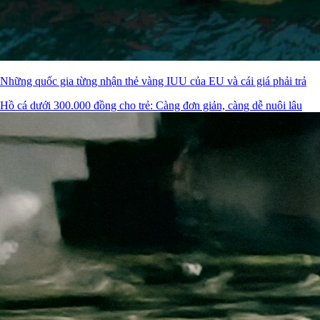
Những quốc gia từng nhận thẻ vàng IUU của EU và cái giá phải trả
Hồ cá dưới 300.000 đồng cho trẻ: Càng đơn giản, càng dễ nuôi lâu