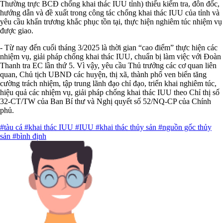
Thường trực BCĐ chống khai thác IUU tỉnh) thiếu kiểm tra, đôn đốc,
hướng dẫn và đề xuất trong công tác chống khai thác IUU của tỉnh và
yêu cầu khẩn trương khắc phục tồn tại, thực hiện nghiêm túc nhiệm vụ
được giao.
- Từ nay đến cuối tháng 3/2025 là thời gian “cao điểm” thực hiện các
nhiệm vụ, giải pháp chống khai thác IUU, chuẩn bị làm việc với Đoàn
Thanh tra EC lần thứ 5. Vì vậy, yêu cầu Thủ trưởng các cơ quan liên
quan, Chủ tịch UBND các huyện, thị xã, thành phố ven biển tăng
cường trách nhiệm, tập trung lãnh đạo chỉ đạo, triển khai nghiêm túc,
hiệu quả các nhiệm vụ, giải pháp chống khai thác IUU theo Chỉ thị số
32-CT/TW của Ban Bí thư và Nghị quyết số 52/NQ-CP của Chính
phủ.
#tàu cá
#khai thác IUU
#IUU
#khai thác thủy sản
#nguồn gốc thủy
sản
#bình định