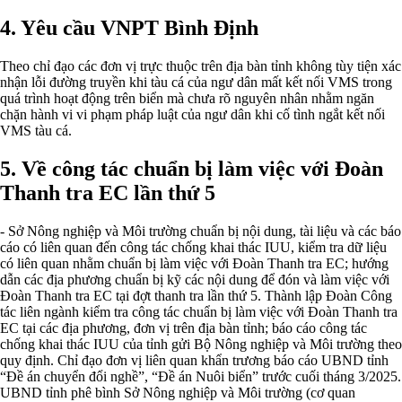
4. Yêu cầu VNPT Bình Định
Theo chỉ đạo các đơn vị trực thuộc trên địa bàn tỉnh không tùy tiện xác
nhận lỗi đường truyền khi tàu cá của ngư dân mất kết nối VMS trong
quá trình hoạt động trên biển mà chưa rõ nguyên nhân nhằm ngăn
chặn hành vi vi phạm pháp luật của ngư dân khi cố tình ngắt kết nối
VMS tàu cá.
5. Về công tác chuẩn bị làm việc với Đoàn
Thanh tra EC lần thứ 5
- Sở Nông nghiệp và Môi trường chuẩn bị nội dung, tài liệu và các báo
cáo có liên quan đến công tác chống khai thác IUU, kiểm tra dữ liệu
có liên quan nhằm chuẩn bị làm việc với Đoàn Thanh tra EC; hướng
dẫn các địa phương chuẩn bị kỹ các nội dung để đón và làm việc với
Đoàn Thanh tra EC tại đợt thanh tra lần thứ 5. Thành lập Đoàn Công
tác liên ngành kiểm tra công tác chuẩn bị làm việc với Đoàn Thanh tra
EC tại các địa phương, đơn vị trên địa bàn tỉnh; báo cáo công tác
chống khai thác IUU của tỉnh gửi Bộ Nông nghiệp và Môi trường theo
quy định. Chỉ đạo đơn vị liên quan khẩn trương báo cáo UBND tỉnh
“Đề án chuyển đổi nghề”, “Đề án Nuôi biển” trước cuối tháng 3/2025.
UBND tỉnh phê bình Sở Nông nghiệp và Môi trường (cơ quan