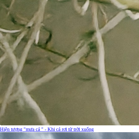
Hiện tượng "mưa cá " - Khi cá rơi từ trời xuống