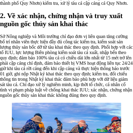
thành phố Quy Nhơn) kiểm tra, xử lý tàu cá cập cảng cá Quy Nhơn.
2. Về xác nhận, chứng nhận và truy xuất
nguồn gốc thủy sản khai thác
Sở Nông nghiệp và Môi trường chỉ đạo đơn vị liên quan tăng cường
bố trí nhân viên thực hiện đầy đủ công tác kiểm tra, kiểm soát sản
lượng thủy sản bốc dỡ từ tàu khai thác theo quy định. Phối hợp với các
tổ IUU, lực lượng Biên phòng kiểm soát tàu cá xuất, nhập bến theo
quy định; đảm bảo 100% tàu cá có chiều dài lớn nhất từ 15 mét trở lên
phải cập cảng chỉ định, đảm bảo thiết bị VMS hoạt động liên tục 24/24
giờ khi tàu cá rời cảng đến khi cập cảng và thực hiện thông báo trước
01 giờ, ghi nộp Nhật ký khai thác theo quy định; kiểm tra, đối chiếu
thông tin trong Nhật ký khai thác đảm bảo phù hợp với dữ liệu giám
sát tàu cá. Chỉ đạo xử lý nghiêm minh, kịp thời tổ chức, cá nhân cố
tình vi phạm pháp luật về chống khai thác IUU; xác nhận, chứng nhận
nguồn gốc thủy sản khai thác không đúng theo quy định.