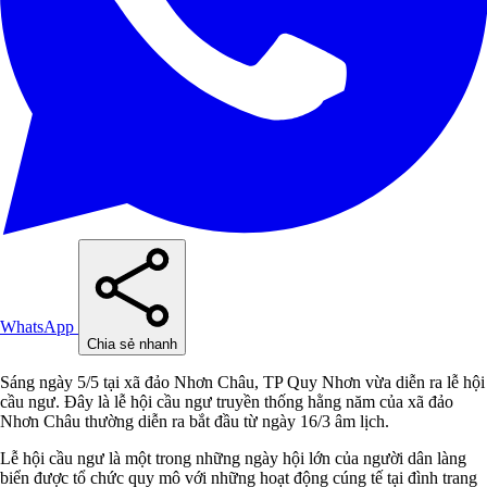
WhatsApp
Chia sẻ nhanh
Sáng ngày 5/5 tại xã đảo Nhơn Châu, TP Quy Nhơn vừa diễn ra lễ hội
cầu ngư. Đây là lễ hội cầu ngư truyền thống hằng năm của xã đảo
Nhơn Châu thường diễn ra bắt đầu từ ngày 16/3 âm lịch.
Lễ hội cầu ngư là một trong những ngày hội lớn của người dân làng
biển được tổ chức quy mô với những hoạt động cúng tế tại đình trang