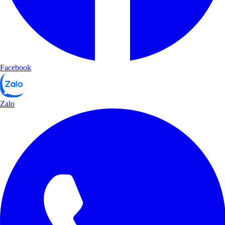
Facebook
Zalo