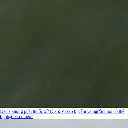
Decis không phải thuốc xử lý ao: Vì sao bị cấm và người nuôi có thể
bị phạt bao nhiêu?