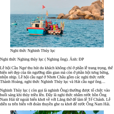
Nghi thức Nghinh Thủy lục
Nghi thức Nghing thủy lục ( Nghing ông). Ảnh: ĐP
Lễ hội Cầu Ngư thu hút du khách không chỉ ở phần lễ trang trọng, thể
hiện nét đẹp của tín ngưỡng dân gian mà còn ở phần hội tưng bừng,
nhộn nhịp. Lễ hội cầu ngư ở Nhơn Châu gồm các nghi thức rước
Thành Hoàng, nghi thức Nghinh Thủy lục và Hát cầu ngư ông…
Nghinh Thủy lục ( còn gọi là nghinh Ông) thường được tổ chức vào
buổi sáng khi thủy triều lên. Đây là nghi thức nhằm rước hồn Ông
Nam Hải từ ngoài biển khơi về với Lăng thờ để làm lễ Tế Chánh. Lễ
diễn ra trên biển với đoàn thuyền ghe ra khơi để rước Ông Nam Hải.