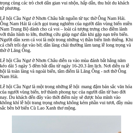
trọng cùng các trò chơi dân gian vui nhộn, hấp dẫn, thu hút du khách
tứ phương.
Lễ hội Cầu Ngư ở Nhơn Châu bắt nguồn từ tục thờ Ông Nam Hải.
Ông Nam Hải là cách gọi trang nghiêm của người dân vùng biển miền
Nam Trung Bộ dành cho cá voi – loài cá tượng trưng cho điềm lành
với thân hình to lớn, thường cứu giúp ngư dân khi gặp nạn trên biển.
Người dân xem cá voi là một trong những vị thần biển linh thiêng. Khi
cá chết trôi dạt vào bờ, dân làng chài thường làm tang lễ long trọng và
thờ ở Lăng Ông.
Lễ hội Cầu Ngư ở Nhơn Châu diễn ra vào mùa đánh bắt hằng năm
kéo dài 5 ngày 5 đêm bắt đầu từ ngày 16-20.3 âm lịch. Nơi diễn ra lễ
hội là toàn làng và ngoài biển, tâm điểm là Lăng Ông - nơi thờ Ông
Nam Hải.
Lễ hội Cầu Ngư là một trong những lễ hội mang đậm bản sắc văn hóa
của người vùng biển, trở thành phong tục của người dân từ bao đời
nay. Du khách đến đây vào thời điểm này sẽ được hòa mình vào
không khí lễ hội trang trọng nhưng không kém phần vui tươi, đầy màu
sắc bên bờ biển Cù Lao Xanh thơ mộng.