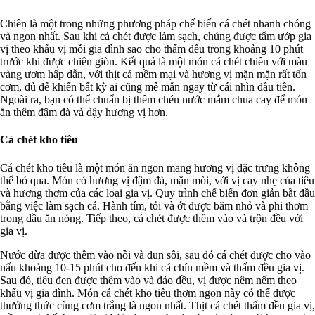
Chiên là một trong những phương pháp chế biến cá chét nhanh chóng
và ngon nhất. Sau khi cá chét được làm sạch, chúng được tẩm ướp gia
vị theo khẩu vị mỗi gia đình sao cho thấm đều trong khoảng 10 phút
trước khi được chiên giòn. Kết quả là một món cá chét chiên với màu
vàng ươm hấp dẫn, với thịt cá mềm mại và hương vị mặn mặn rất tốn
cơm, đủ để khiến bất kỳ ai cũng mê mẩn ngay từ cái nhìn đầu tiên.
Ngoài ra, bạn có thể chuẩn bị thêm chén nước mắm chua cay để món
ăn thêm đậm đà và dậy hương vị hơn.
Cá chét kho tiêu
Cá chét kho tiêu là một món ăn ngon mang hương vị đặc trưng không
thể bỏ qua. Món có hương vị đậm đà, mặn mòi, với vị cay nhẹ của tiêu
và hương thơm của các loại gia vị. Quy trình chế biến đơn giản bắt đầu
bằng việc làm sạch cá. Hành tím, tỏi và ớt được băm nhỏ và phi thơm
trong dầu ăn nóng. Tiếp theo, cá chét được thêm vào và trộn đều với
gia vị.
Nước dừa được thêm vào nồi và đun sôi, sau đó cá chét được cho vào
nấu khoảng 10-15 phút cho đến khi cá chín mềm và thấm đều gia vị.
Sau đó, tiêu đen được thêm vào và đảo đều, vị được nêm nếm theo
khẩu vị gia đình. Món cá chét kho tiêu thơm ngon này có thể được
thưởng thức cùng cơm trắng là ngon nhất. Thịt cá chét thấm đều gia vị,