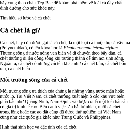
hãy cùng theo chân Tép Bạc để khám phá thêm về loài cá đầy chất
dinh dưỡng cho sức khỏe này.
Tìm hiểu sơ lược về cá chét
Cá chét là gì?
Cá chét, hay còn được gọi là cá chét, là một loại cá thuộc họ cá vây tua
(Polynemidae), có tên khoa học là
Eleutheronema tetradactylum
.
Thường sống ở nước nông ven biển và di chuyển theo bầy đàn, cá
chét thường đi lên dòng sông khi trưởng thành để tìm nơi sinh sống.
Ngoài ra, cá chét có những cái tên khác như cá chét bùn, cá chét bốn
râu, cá chét biển....
Môi trường sống của cá chét
Môi trường sống ưa thích của chúng là những vùng nước mặn hoặc
nước lợ. Tại Việt Nam, cá chét thường xuất hiện ở các khu vực biển
phía bắc như Quảng Ninh, Nam Định, và được coi là một loài hải sản
có giá trị kinh tế cao. Bên cạnh việc săn bắt tự nhiên, nuôi cá chét
trong lồng hoặc các ao đất cũng đã được thử nghiệm tại Việt Nam
cũng như các quốc gia khác như Trung Quốc và Philippines.
Hình thái sinh học và đặc tính của cá chét