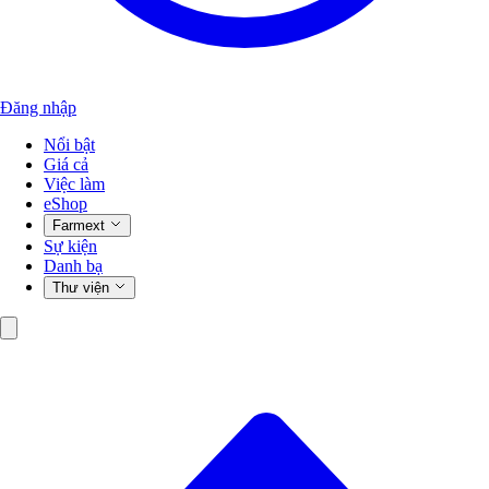
Đăng nhập
Nổi bật
Giá cả
Việc làm
eShop
Farmext
Sự kiện
Danh bạ
Thư viện