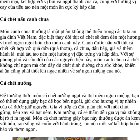
mềm mại, kết hợp với vị bùi và ngọt thanh của cá, cùng với hương vị
cay của tiêu tạo nên một món ăn cực kỳ hấp dẫn.
Cá chét nấu canh chua
Món canh chua thường là một phần không thể thiếu trong các bữa ăn
gia đình Việt Nam, đặc biệt thay đổi thịt cá chét sẽ đem đến một hương
vị mới ngon ngọt hơn cho món canh này. Canh được nấu với thịt cá
chét kết hợp với quả dứa (quả thơm), cà chua, đậu bắp, giá và thêm
hành lá, mùi tàu tạo nên một hương vị đặc trưng và hấp dẫn. Với sự
phong phú và cân đối của các nguyên liệu này, món canh chua cá chét
không chỉ ngon mà còn đầy đủ chất dinh dưỡng cho sức khỏe, khiến
ai ăn cũng phải thốt lên ngạc nhiên về sự ngon miệng của nó.
Cá chét nướng
Để thưởng thức món cá chét nướng ngọt và thịt mềm ngon miệng, bạn
có thể sử dụng giấy bạc để bọc bên ngoài, giữ cho hương vị tự nhiên
của cá được giữ nguyên. Gia vị ướp cá đơn giản chỉ với một chút
gừng, tiêu xay và hạt nêm. Khi nướng, cá sẽ thấm đều gia vị mà không
bị rò rỉ ra ngoài. Món cá chét nướng giấy bạc này thường được ăn kèm
với bún, rau sống và cuốn với bánh tráng, tạo nên một sự kết hợp hoàn
hảo và thơm ngon.