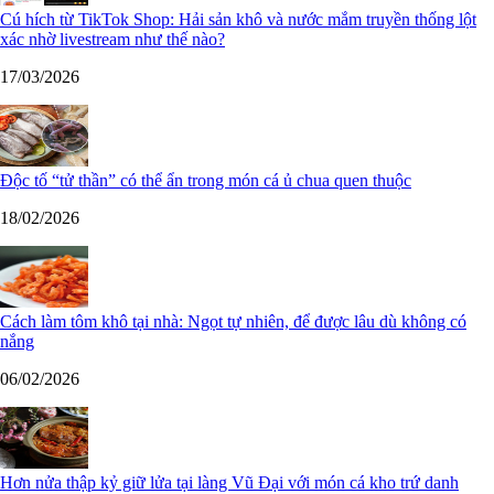
Cú hích từ TikTok Shop: Hải sản khô và nước mắm truyền thống lột
xác nhờ livestream như thế nào?
17/03/2026
Độc tố “tử thần” có thể ẩn trong món cá ủ chua quen thuộc
18/02/2026
Cách làm tôm khô tại nhà: Ngọt tự nhiên, để được lâu dù không có
nắng
06/02/2026
Hơn nửa thập kỷ giữ lửa tại làng Vũ Đại với món cá kho trứ danh