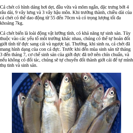
Cá chét có hình dáng hơi dẹt, đầu vừa và mõm ngắn, đặc trưng bởi 4
râu dài, 9 vây lưng và 3 vây hậu môn. Khi trưởng thành, chiều dài của
cá chét có thể dao động từ 55 đến 70cm và có trọng lượng tối đa
khoảng 7kg.
Cá chét biển là loài động vật lưỡng tính, có khả năng tự sinh sản. Tùy
thuộc vào các yếu tố môi trường khác nhau, chúng có thể tự hoán đổi
giới tính từ đực sang cái và ngược lại. Thường, khi sinh ra, cá chét đã
mang hình dạng của con cá đực. Trước khi đến mùa sinh sản từ tháng
3 đến tháng 7, cơ chế sinh sản của giới đực đã trở nên chín chuẩn, và
nếu không có đối tác, chúng sẽ tự chuyển đổi thành giới cái để tự mình
thụ tinh và sinh sản.