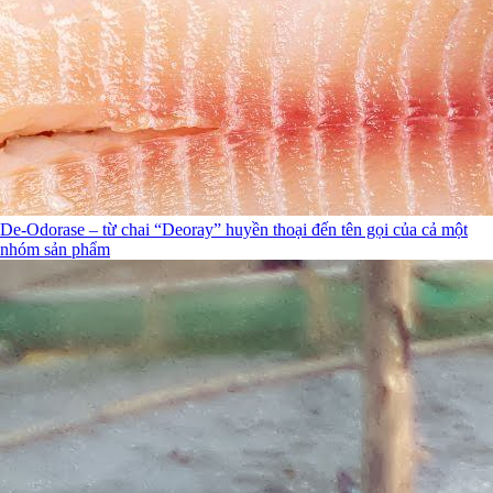
De-Odorase – từ chai “Deoray” huyền thoại đến tên gọi của cả một
nhóm sản phẩm