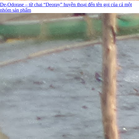
De-Odorase – từ chai “Deoray” huyền thoại đến tên gọi của cả một
nhóm sản phẩm