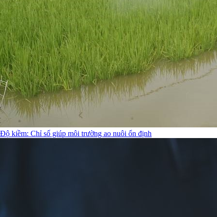
Độ kiềm: Chỉ số giúp môi trường ao nuôi ổn định