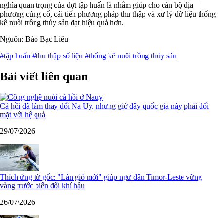
nghĩa quan trọng của đợt tập huấn là nhằm giúp cho cán bộ địa
phương củng cố, cải tiến phương pháp thu thập và xử lý dữ liệu thống
kê nuôi trồng thủy sản đạt hiệu quả hơn.
Nguồn: Báo Bạc Liêu
#tập huấn
#thu thập số liệu
#thống kê nuôi trồng thủy sản
Bài viết liên quan
Cá hồi đã làm thay đổi Na Uy, nhưng giờ đây quốc gia này phải đối
mặt với hệ quả
29/07/2026
Thích ứng từ gốc: "Làn gió mới" giúp ngư dân Timor-Leste vững
vàng trước biến đổi khí hậu
26/07/2026