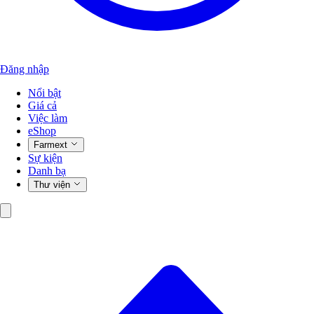
Đăng nhập
Nổi bật
Giá cả
Việc làm
eShop
Farmext
Sự kiện
Danh bạ
Thư viện