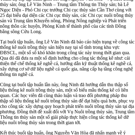
thủy sản; ông Lê Văn Ninh – Trung tâm Thông tin Thủy sản; bà Lê
Ngọc Diện - Phó Chi cục trưởng Chi cục thủy sản Cần Thơ cùng với
25 đại biểu đại diện các Chi cục thủy sản, các Chi cục nuôi trồng thủy
sản và Trung tâm Khuyến nông, Phòng Nông nghiệp và Phát triển
nông thôn các huyện, Phòng Kinh tế thành phố của các tỉnh Đồng
bằng sông Cửu Long.
Tại buổi tập huấn, ông Lê Văn Ninh đã báo cáo hiện trạng về công tác
thống kê nuôi trồng thủy sản hiện nay tại số tỉnh trong khu vực
ĐBSCL, một số số khó khăn trong công tác này trong thời gian qua.
Qua đó đã đưa ra một số định hướng cho công tác thống kê như: cải
thiện thể chế thống kê nghề cá, hướng dẫn kỹ thuật thống kê nghề cá,
xây dựng cơ sở dữ liệu nghề cá quốc gia, nâng cấp hạ tầng công nghệ
thông tin nghề cá.
Cũng tại buổi tập huấn lần này, ông Ninh đã hướng dẫn thu thập số
liệu thống kê nuôi trồng thủy sản, một số biểu mẫu thống kê có liên
quan. Các học viên đã cùng thảo luận và trao đổi phương pháp thu
thập số liệu thống kê nuôi trồng thủy sản để đạt hiệu quả hơn, phục vụ
cho công tác xây dựng quy hoạch phát triển nuôi trồng thủy sản tại địa
phương. Đồng thời đề xuất đối với Vụ Nuôi trồng thủy sản, Trung tâm
Thông tin thủy sản một số giải pháp thực hiện công tác thống kê dữ
liệu nuôi trồng thủy sản trong thời gian tới.
Kết thúc buổi tập huấn, ông Nguyễn Văn Hòa đã nhấn mạnh về ý