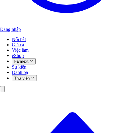
Đăng nhập
Nổi bật
Giá cả
Việc làm
eShop
Farmext
Sự kiện
Danh bạ
Thư viện