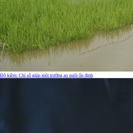
Độ kiềm: Chỉ số giúp môi trường ao nuôi ổn định