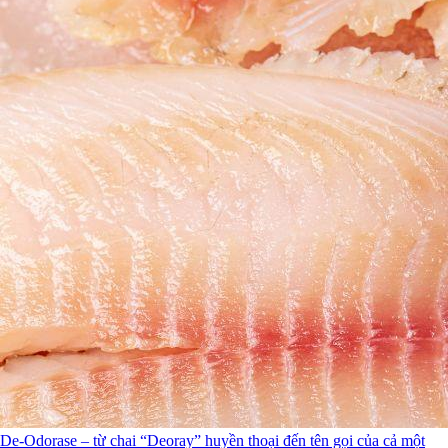
De-Odorase – từ chai “Deoray” huyền thoại đến tên gọi của cả một