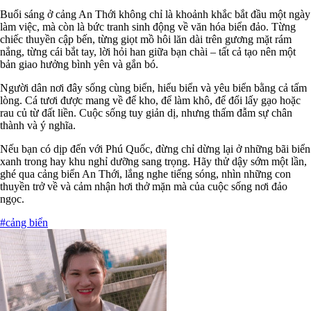
Buổi sáng ở cảng An Thới không chỉ là khoảnh khắc bắt đầu một ngày
làm việc, mà còn là bức tranh sinh động về văn hóa biển đảo. Từng
chiếc thuyền cập bến, từng giọt mồ hôi lăn dài trên gương mặt rám
nắng, từng cái bắt tay, lời hỏi han giữa bạn chài – tất cả tạo nên một
bản giao hưởng bình yên và gắn bó.
Người dân nơi đây sống cùng biển, hiểu biển và yêu biển bằng cả tấm
lòng. Cá tươi được mang về để kho, để làm khô, để đổi lấy gạo hoặc
rau củ từ đất liền. Cuộc sống tuy giản dị, nhưng thấm đẫm sự chân
thành và ý nghĩa.
Nếu bạn có dịp đến với Phú Quốc, đừng chỉ dừng lại ở những bãi biển
xanh trong hay khu nghỉ dưỡng sang trọng. Hãy thử dậy sớm một lần,
ghé qua cảng biển An Thới, lắng nghe tiếng sóng, nhìn những con
thuyền trở về và cảm nhận hơi thở mặn mà của cuộc sống nơi đảo
ngọc.
#cảng biển