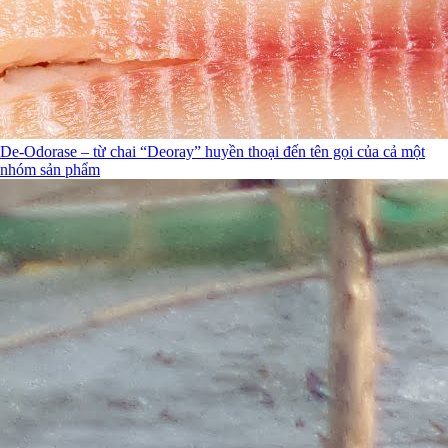
De-Odorase – từ chai “Deoray” huyền thoại đến tên gọi của cả một
nhóm sản phẩm