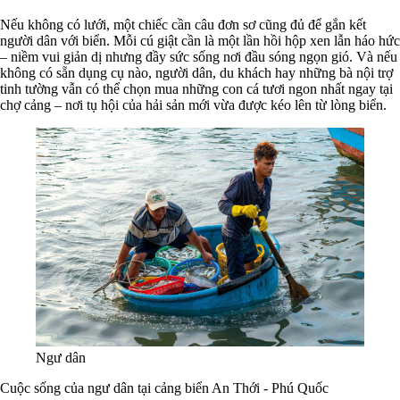
Nếu không có lưới, một chiếc cần câu đơn sơ cũng đủ để gắn kết
người dân với biển. Mỗi cú giật cần là một lần hồi hộp xen lẫn háo hức
– niềm vui giản dị nhưng đầy sức sống nơi đầu sóng ngọn gió. Và nếu
không có sẵn dụng cụ nào, người dân, du khách hay những bà nội trợ
tinh tường vẫn có thể chọn mua những con cá tươi ngon nhất ngay tại
chợ cảng – nơi tụ hội của hải sản mới vừa được kéo lên từ lòng biển.
Ngư dân
Cuộc sống của ngư dân tại cảng biển An Thới - Phú Quốc