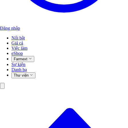
Đăng nhập
Nổi bật
Giá cả
Việc làm
eShop
Farmext
Sự kiện
Danh bạ
Thư viện