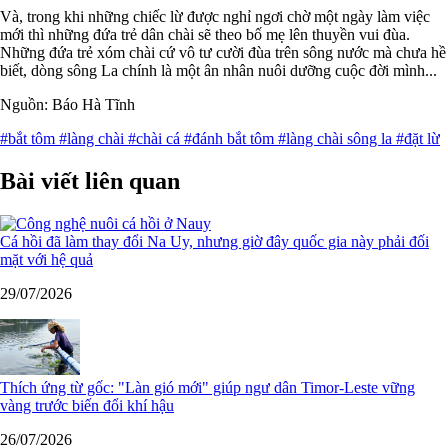
Và, trong khi những chiếc lừ được nghỉ ngơi chờ một ngày làm việc
mới thì những đứa trẻ dân chài sẽ theo bố mẹ lên thuyền vui đùa.
Những đứa trẻ xóm chài cứ vô tư cười đùa trên sông nước mà chưa hề
biết, dòng sông La chính là một ân nhân nuôi dưỡng cuộc đời mình...
Nguồn: Báo Hà Tĩnh
#bắt tôm
#làng chài
#chài cá
#đánh bắt tôm
#làng chài sông la
#đặt lừ
Bài viết liên quan
Cá hồi đã làm thay đổi Na Uy, nhưng giờ đây quốc gia này phải đối
mặt với hệ quả
29/07/2026
Thích ứng từ gốc: "Làn gió mới" giúp ngư dân Timor-Leste vững
vàng trước biến đổi khí hậu
26/07/2026