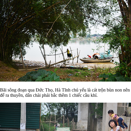
Bãi sông đoạn qua Đức Thọ, Hà Tĩnh chủ yếu là cát trộn bùn non nên
để ra thuyền, dân chài phải bắc thêm 1 chiếc cầu khỉ.