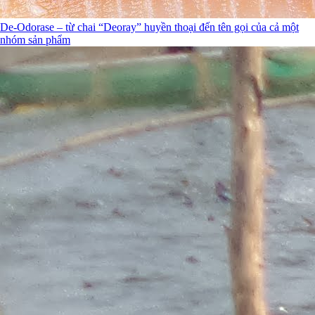
De-Odorase – từ chai “Deoray” huyền thoại đến tên gọi của cả một
nhóm sản phẩm