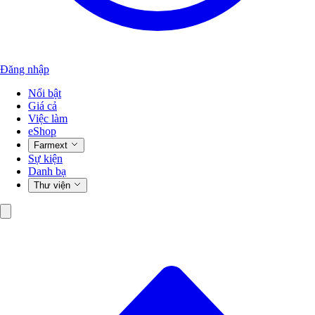
Đăng nhập
Nổi bật
Giá cả
Việc làm
eShop
Farmext
Sự kiện
Danh bạ
Thư viện