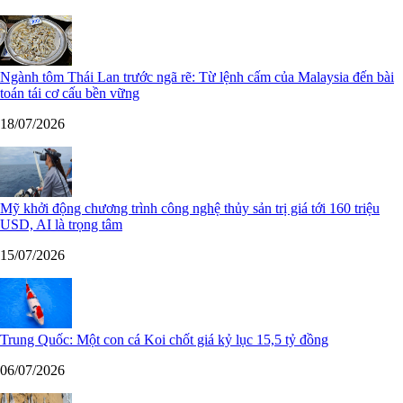
Ngành tôm Thái Lan trước ngã rẽ: Từ lệnh cấm của Malaysia đến bài
toán tái cơ cấu bền vững
18/07/2026
Mỹ khởi động chương trình công nghệ thủy sản trị giá tới 160 triệu
USD, AI là trọng tâm
15/07/2026
Trung Quốc: Một con cá Koi chốt giá kỷ lục 15,5 tỷ đồng
06/07/2026