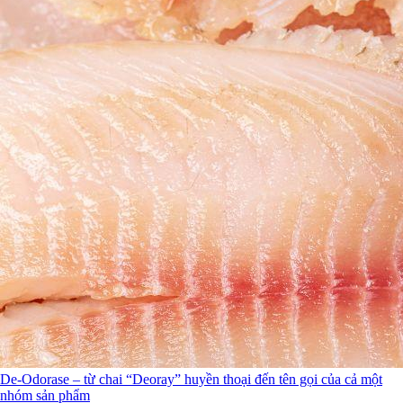
De-Odorase – từ chai “Deoray” huyền thoại đến tên gọi của cả một
nhóm sản phẩm