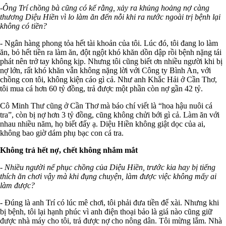
-Ông Trí chồng bà cũng có kể rằng, xảy ra khủng hoảng nợ càng
thương Diệu Hiền vì lo làm ăn đến nỗi khi ra nước ngoài trị bệnh lại
không có tiền?
- Ngân hàng phong tỏa hết tài khoản của tôi. Lúc đó, tôi đang lo làm
ăn, bỏ hết tiền ra làm ăn, đột ngột khó khăn dồn dập rồi bệnh nặng tái
phát nên trở tay không kịp. Nhưng tôi cũng biết ơn nhiều người khi bị
nợ lớn, rất khó khăn vẫn không nặng lời với Công ty Bình An, với
chồng con tôi, không kiện cáo gì cả. Như anh Khắc Hải ở Cần Thơ,
tôi mua cá hơn 60 tỷ đồng, trả được một phần còn nợ gần 42 tỷ.
Cô Minh Thư cũng ở Cần Thơ mà báo chí viết là “hoa hậu nuôi cá
tra”, còn bị nợ hơn 3 tỷ đồng, cũng không chửi bới gì cả. Làm ăn với
nhau nhiều năm, họ biết đấy ạ. Diệu Hiền không giật dọc của ai,
không bao giờ dám phụ bạc con cá tra.
Không trả hết nợ, chết không nhắm mắt
- Nhiều người nể phục chồng của Diệu Hiền, trước kia hay bị tiếng
thích ăn chơi vậy mà khi đụng chuyện, làm được việc không mấy ai
làm được?
- Đúng là anh Trí có lúc mê chơi, tôi phải đưa tiền để xài. Nhưng khi
bị bệnh, tôi lại hạnh phúc vì anh điện thoại bảo là giá nào cũng giữ
được nhà máy cho tôi, trả được nợ cho nông dân. Tôi mừng lắm. Nhà