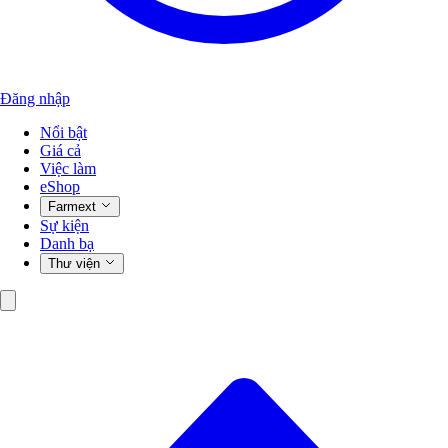
Đăng nhập
Nổi bật
Giá cả
Việc làm
eShop
Farmext
Sự kiện
Danh bạ
Thư viện