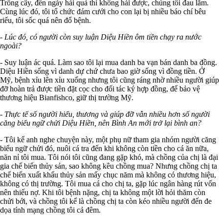
Trồng cây, đến ngày hái quả thì không hái được, chúng tôi đau lắm.
Cùng lúc đó, tôi tổ chức đám cưới cho con lại bị nhiều báo chí bêu
riếu, tôi sốc quá nên đổ bệnh.
- Lúc đó, có người còn suy luận Diệu Hiền ôm tiền chạy ra nước
ngoài?
- Suy luận ác quá. Làm sao tôi lại mua danh ba vạn bán danh ba đồng.
Diệu Hiền sống vì danh dự chứ chưa bao giờ sống vì đồng tiền. Ở
Mỹ, bệnh xỉu lên xỉu xuống nhưng tôi cũng ráng nhờ nhiều người giúp
đỡ hoàn trả được tiền đặt cọc cho đối tác ký hợp đồng, để bảo vệ
thương hiệu Bianfishco, giữ thị trường Mỹ.
- Thực tế số người hiểu, thương và giúp đỡ vẫn nhiều hơn số người
căng biểu ngữ chửi Diệu Hiền, nên Bình An mới trở lại bình an?
- Tôi kể anh nghe chuyện này, một phụ nữ tham gia nhóm người căng
biểu ngữ chửi đó, nuôi cá tra đến khi không còn tiền cho cá ăn nữa,
năn nỉ tôi mua. Tôi nói tôi cũng đang gặp khó, mà chồng của chị là đại
gia chế biến thủy sản, sao không kêu chồng mua? Nhưng chồng chị ta
chế biến xuất khẩu thủy sản mấy chục năm mà không có thương hiệu,
không có thị trường. Tôi mua cá cho chị ta, gặp lúc ngân hàng rút vốn
nên thiếu nợ. Khi tôi bệnh nặng, chị ta không một lời hỏi thăm còn
chửi bới, và chồng tôi kể là chồng chị ta còn kéo nhiều người đến đe
dọa tính mạng chồng tôi cả đêm.