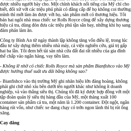
được nhiều người bày cho. Một chính khách nổi tiếng của Mỹ chỉ cho
biết, đối xử với các triệu phú phải có đẳng cấp để họ không coi thường
mình thì mới làm ăn được với họ, sản phẩm mới có thương hiệu. Tôi
bán hai ngôi nhà mua chiếc xe Rolls Royce cũng để xây dựng thương
hiệu cá tra, dùng đón đưa các triệu phú tận sân bay, những khi họ sang
đàm phán làm ăn.
Công ty Bình An từ ngày thành lập không tăng vốn điều lệ, trong lúc
đầu tư xây dựng thêm nhiều nhà máy, cả viện nghiên cứu, giá trị gấp
hai ba lần. Tôi đem hết tài sản nhà cửa đất đai rất nhiều của gia đình
thế chấp vào ngân hàng, vay tiền làm.
- Không lẽ nhờ có chiếc Rolls Royce mà sản phẩm Bianfishco vào Mỹ
được hưởng thuế suất ưu đãi bằng không sao?
- Bianfishco vào thị trường Mỹ ghi nhãn hiệu lớn đàng hoàng, không
phải ghi chữ nhỏ xíu bên dưới tên người khác như không ít doanh
nghiệp, và vào thẳng siêu thị. Chúng tôi đã ký được hợp đồng với một
tập đoàn quản lý siêu thị hàng đầu của Mỹ, một tháng xuất 100
container sản phẩm cá tra, một năm là 1.200 container. Đột ngột, ngân
hàng rút vốn, như chiếc xe đang chạy có trớn ngon lành thì bị rút ống
xăng.
Cay đắng