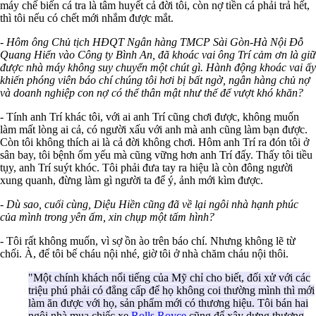
máy chế biến cá tra là tâm huyết cả đời tôi, còn nợ tiền cá phải trả hết,
thì tôi nếu có chết mới nhắm được mắt.
- Hôm ông Chủ tịch HĐQT Ngân hàng TMCP Sài Gòn-Hà Nội Đỗ
Quang Hiển vào Công ty Bình An, đã khoác vai ông Trí cảm ơn là giữ
được nhà máy không suy chuyển một chút gì. Hành động khoác vai ấy
khiến phóng viên báo chí chúng tôi hơi bị bất ngờ, ngân hàng chủ nợ
và doanh nghiệp con nợ có thể thân mật như thế để vượt khó khăn?
- Tính anh Trí khác tôi, với ai anh Trí cũng chơi được, không muốn
làm mất lòng ai cả, có người xấu với anh mà anh cũng làm bạn được.
Còn tôi không thích ai là cả đời không chơi. Hôm anh Trí ra đón tôi ở
sân bay, tôi bệnh ốm yếu mà cũng vững hơn anh Trí đấy. Thấy tôi tiều
tụy, anh Trí suýt khóc. Tôi phải đưa tay ra hiệu là còn đông người
xung quanh, đừng làm gì người ta để ý, ảnh mới kìm được.
- Dù sao, cuối cùng, Diệu Hiền cũng đã về lại ngôi nhà hạnh phúc
của mình trong yên ấm, xin chụp một tấm hình?
- Tôi rất không muốn, vì sợ ồn ào trên báo chí. Nhưng không lẽ từ
chối. À, để tôi bế cháu nội nhé, giờ tôi ở nhà chăm cháu nội thôi.
"Một chính khách nổi tiếng của Mỹ chỉ cho biết, đối xử với các
triệu phú phải có đẳng cấp để họ không coi thường mình thì mới
làm ăn được với họ, sản phẩm mới có thương hiệu. Tôi bán hai
ngôi nhà mua chiếc xe
Rolls Royce
cũng để xây dựng thương