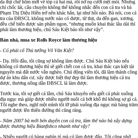
da thịt chứ hôm mới về tóp cả hai má, rồi nở nụ cười mệt mỏi. Nhưng
chỉ chốc lát, câu chuyện không thể không nhắc đến con cá tra và bà
Phạm Thị Diệu Hiền trở nên khác hẳn, lại như hồi nào. Bà nói, con cá
tra của ĐBSCL không nước nào có được, từ thịt, da đến gan, xương,
đều chế biến được sản phẩm ngon, “nhưng muốn khai thác lâu dài thì
phải làm thương hiệu, chú Sáu Kiệt bảo tôi như vậy”.
Bán nhà, mua xe Rolls Royce làm thương hiệu
- Có phải cố Thủ tướng Võ Văn Kiệt?
- Dạ. Hồi đầu, tôi cũng sợ không làm được. Chú Sáu Kiệt bảo nếu
không có thương hiệu thì sẽ giết chết con cá tra, khai thác cạn kiệt tài
nguyên mà đất nước vẫn nghèo. Chú động viên tôi, đã làm thành công
dự án khu dân cư, xây được biệt thự đẹp thì làm thương hiệu cá tra
được, thương nông dân ĐBSCL là làm được.
Trước kia, tôi sợ giết cá lắm, chú Sáu khuyên nếu giết cá phải xuống
địa ngục mà giúp được nhiều người nuôi cá bớt khổ thì không sợ gì cả.
Tôi nghe theo, nghĩ một mình tôi lỡ phải xuống địa ngục mà hàng trăm
người được lên thiên đường thì cũng ráng.
- Năm 2007 bà mới bén duyên con cá tra, làm thế nào bà xây dựng
được thương hiệu Bianfishco nhanh như vậy?
- Nhiều người có hàng nghìn tỷ mà có làm được đâu. Tôi cũng nhờ