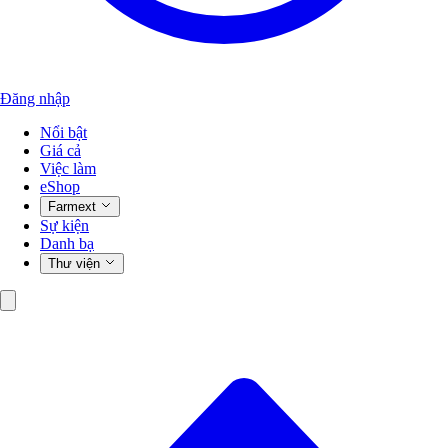
Đăng nhập
Nổi bật
Giá cả
Việc làm
eShop
Farmext
Sự kiện
Danh bạ
Thư viện