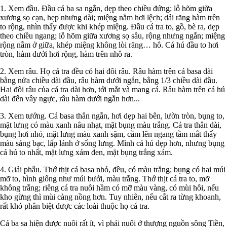
1. Xem đầu. Đầu cá ba sa ngắn, dẹp theo chiều đứng; lỗ hõm giữa
xương sọ cạn, hẹp nhưng dài; miệng nằm hơi lệch; dải răng hàm trên
to rộng, nhìn thấy được khi khép miệng. Đầu cá tra to, gồ, bè ra, dẹp
theo chiều ngang; lỗ hõm giữa xương sọ sâu, rộng nhưng ngắn; miệng
rộng nằm ở giữa, khép miệng không lòi răng… hô. Cá hú đầu to hơi
tròn, hàm dưới hơi rộng, hàm trên nhô ra.
2. Xem râu. Họ cá tra đều có hai đôi râu. Râu hàm trên cá basa dài
bằng nửa chiều dài đầu, râu hàm dưới ngắn, bằng 1/3 chiều dài đầu.
Hai đôi râu của cá tra dài hơn, tới mắt và mang cá. Râu hàm trên cá hú
dài đến vây ngực, râu hàm dưới ngắn hơn...
3. Xem tướng. Cá basa thân ngắn, hơi dẹp hai bên, lườn tròn, bụng to,
mặt lưng có màu xanh nâu nhạt, mặt bụng màu trắng. Cá tra thân dài,
bụng hơi nhỏ, mặt lưng màu xanh sậm, cầm lên ngang tầm mắt thấy
màu sáng bạc, lấp lánh ở sống lưng. Mình cá hú dẹp hơn, nhưng bụng
cá hú to nhất, mặt lưng xám đen, mặt bụng trắng xám.
4. Giải phẫu. Thớ thịt cá basa nhỏ, đều, có màu trắng; bụng có hai múi
mỡ to, hình giống như múi bưởi, màu trắng. Thớ thịt cá tra to, mỡ
không trắng; riêng cá tra nuôi hầm có mỡ màu vàng, có mùi hôi, nếu
kho gừng thì mùi càng nồng hơn. Tuy nhiên, nếu cắt ra từng khoanh,
rất khó phân biệt được các loài thuộc họ cá tra.
Cá ba sa hiện được nuôi rất ít, vì phải nuôi ở thượng nguồn sông Tiền,