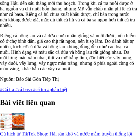
sông Hậu đến sáu tháng mới thu hoạch. Trong khi cá tra nuôi được ở
hạ nguồn và chỉ nuôi bốn tháng, nhưng Mỹ vẫn chấp nhận phi lê cá tra
như cá basa. Riêng cá hú chưa xuất khẩu được, chỉ bán trong nước
nên không được giá, mặc dù thịt cá hú và cá ba sa ngon hơn thịt cá tra
nhiều.
Riêng cá bông lau và cá dứa chưa nhân giống và nuôi được, nên hiếm
có ở chợ bình dân, giá cao thịt rất ngon, nên ít sợ lầm. Do đánh bắt tự
nhiên, kích cỡ cá dứa và bông lau không đồng đều như các loại cá
nuôi. Hình dạng và màu sắc cá dứa và bông lau rất giống nhau. Da
mặt lưng màu xám nhạt, thịt và mỡ trắng tinh, đặc biệt các vây bụng,
vây đuôi, vây lưng, vây ngực màu trắng, nhưng ở phía ngoài cùng có
màu vàng, khác hẳn các vây cá nuôi.
Nguồn: Báo Sài Gòn Tiếp Thị
#Cá tra
#cá basa
#cá tra
#phân biệt
Bài viết liên quan
Cú hích từ TikTok Shop: Hải sản khô và nước mắm truyền thống lột