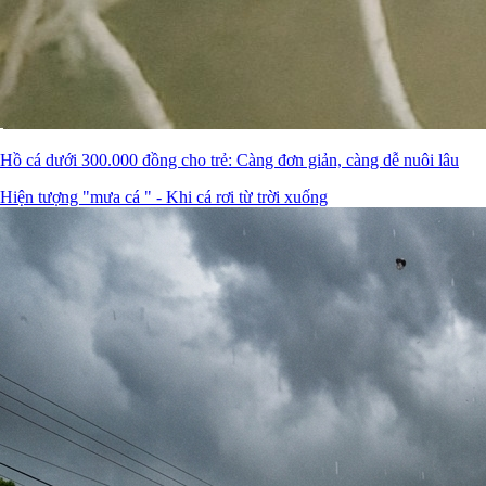
Hồ cá dưới 300.000 đồng cho trẻ: Càng đơn giản, càng dễ nuôi lâu
Hiện tượng "mưa cá " - Khi cá rơi từ trời xuống