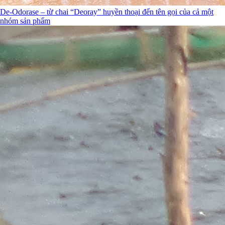
De-Odorase – từ chai “Deoray” huyền thoại đến tên gọi của cả một
nhóm sản phẩm