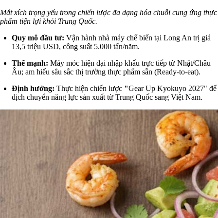
Mắt xích trọng yếu trong chiến lược đa dạng hóa chuỗi cung ứng thực
phẩm tiện lợi khỏi Trung Quốc.
Quy mô đầu tư:
Vận hành nhà máy chế biến tại Long An trị giá
13,5 triệu USD, công suất 5.000 tấn/năm.
Thế mạnh:
Máy móc hiện đại nhập khẩu trực tiếp từ Nhật/Châu
Âu; am hiểu sâu sắc thị trường thực phẩm sẵn (Ready-to-eat).
Định hướng:
Thực hiện chiến lược
"
Gear Up Kyokuyo 2027" để
dịch chuyển năng lực sản xuất từ Trung Quốc sang Việt Nam.