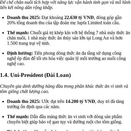
Đế chế chăn nuôi tích hợp với năng lực vận hành tinh gọn và mô hình
liên kết nông dân rộng khắp.
Doanh thu 2025:
Đạt khoảng
22.630 tỷ VNĐ
, đóng góp gần
20% tổng doanh thu của tập đoàn mẹ Japfa Limited toàn cầu.
Thế mạnh:
Chuỗi giá trị khép kín với hệ thống 7 nhà máy thức ăn
chăn nuôi, 1 nhà máy thức ăn thủy sản lớn tại Long An và hơn
1.500 trang trại vệ tinh.
Định hướng:
Tiên phong dòng thức ăn đa tầng sử dụng công
nghệ ép đùn để tối ưu hóa việc quản lý môi trường ao nuôi công
nghệ cao.
1.4. Uni-President (Đài Loan)
Chuyên gia dinh dưỡng hàng đầu trong phân khúc thức ăn vi sinh và
tôm giống chất lượng cao.
Doanh thu 2025:
Ước đạt trên
14.200 tỷ VNĐ
, duy trì đà tăng
trưởng ổn định qua các năm.
Thế mạnh:
Dẫn đầu mảng thức ăn vi sinh với dòng sản phẩm
chuyên biệt giúp bảo vệ gan tụy và đường ruột cho tôm giống.