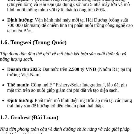
(chuyên tôm) và Hải Đại (đa dụng); sở hữu 5 nhà máy lớn và mô
hình nuôi thông minh với tỷ lệ thành công trên 80%.
Định hướng:
Vận hành nhà máy mới tại Hải Dương (công suất
700.000 tấn/năm) để chiếm lĩnh thị phần nuôi trồng công nghệ cao
tại miền Bắc.
1.6. Tongwei (Trung Quốc)
Tập đoàn dẫn đầu thế giới về mô hình kết hợp sản xuất thức ăn và
năng lượng sạch.
Doanh thu 2025:
Đạt mức trên
2.500 tỷ VNĐ
(Nhóm R1) tại thị
trường Việt Nam.
Thế mạnh:
Công nghệ
"
Fishery-Solar Integration", lắp đặt pin
mặt trời trên ao nuôi giúp giảm chi phí đất và tạo điện sạch.
Định hướng:
Phát triển mô hình điện mặt trời áp mái tại các trang
trại thủy sản để hướng tới tiêu chuẩn phát thải thấp.
1.7. Grobest (Đài Loan)
Nhà tiên phong toàn cầu về dinh dưỡng chức năng và các giải pháp