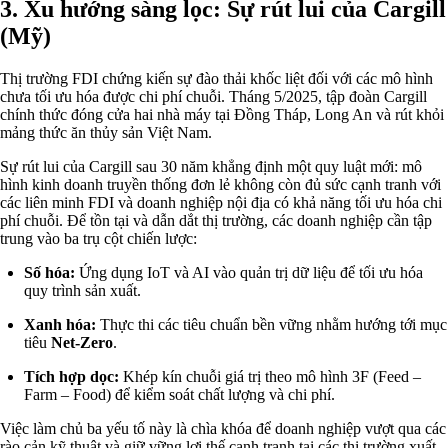
3. Xu hướng sàng lọc: Sự rút lui của Cargill
(Mỹ)
Thị trường FDI chứng kiến sự đào thải khốc liệt đối với các mô hình
chưa tối ưu hóa được chi phí chuỗi. Tháng 5/2025, tập đoàn Cargill
chính thức đóng cửa hai nhà máy tại Đồng Tháp, Long An và rút khỏi
mảng thức ăn thủy sản Việt Nam.
Sự rút lui của Cargill sau 30 năm khẳng định một quy luật mới: mô
hình kinh doanh truyền thống đơn lẻ không còn đủ sức cạnh tranh với
các liên minh FDI và doanh nghiệp nội địa có khả năng tối ưu hóa chi
phí chuỗi. Để tồn tại và dẫn dắt thị trường, các doanh nghiệp cần tập
trung vào ba trụ cột chiến lược:
Số hóa:
Ứng dụng IoT và AI vào quản trị dữ liệu để tối ưu hóa
quy trình sản xuất.
Xanh hóa:
Thực thi các tiêu chuẩn bền vững nhằm hướng tới mục
tiêu
Net-Zero
.
Tích hợp dọc:
Khép kín chuỗi giá trị theo mô hình 3F (Feed –
Farm – Food) để kiểm soát chất lượng và chi phí.
Việc làm chủ ba yếu tố này là chìa khóa để doanh nghiệp vượt qua các
rào cản kỹ thuật và giữ vững lợi thế cạnh tranh tại các thị trường xuất