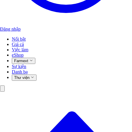
Đăng nhập
Nổi bật
Giá cả
Việc làm
eShop
Farmext
Sự kiện
Danh bạ
Thư viện