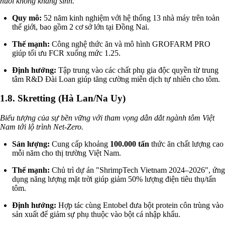
nuôi không kháng sinh.
Quy mô:
52 năm kinh nghiệm với hệ thống 13 nhà máy trên toàn
thế giới, bao gồm 2 cơ sở lớn tại Đồng Nai.
Thế mạnh:
Công nghệ thức ăn và mô hình GROFARM PRO
giúp tối ưu FCR xuống mức 1.25.
Định hướng:
Tập trung vào các chất phụ gia độc quyền từ trung
tâm R&D Đài Loan giúp tăng cường miễn dịch tự nhiên cho tôm.
1.8. Skretting (Hà Lan/Na Uy)
Biểu tượng của sự bền vững với tham vọng dẫn dắt ngành tôm Việt
Nam tới lộ trình Net-Zero.
Sản lượng:
Cung cấp khoảng
100.000 tấn
thức ăn chất lượng cao
mỗi năm cho thị trường Việt Nam.
Thế mạnh:
Chủ trì dự án "ShrimpTech Vietnam 2024–2026", ứng
dụng năng lượng mặt trời giúp giảm 50% lượng điện tiêu thụ/tấn
tôm.
Định hướng:
Hợp tác cùng Entobel đưa bột protein côn trùng vào
sản xuất để giảm sự phụ thuộc vào bột cá nhập khẩu.