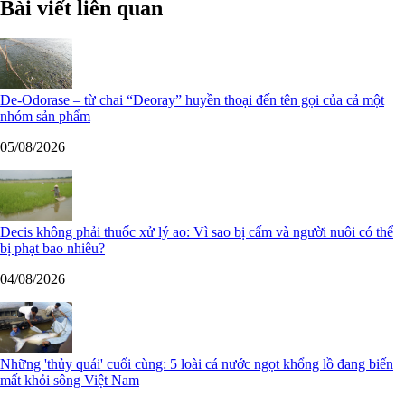
Bài viết liên quan
De-Odorase – từ chai “Deoray” huyền thoại đến tên gọi của cả một
nhóm sản phẩm
05/08/2026
Decis không phải thuốc xử lý ao: Vì sao bị cấm và người nuôi có thể
bị phạt bao nhiêu?
04/08/2026
Những 'thủy quái' cuối cùng: 5 loài cá nước ngọt khổng lồ đang biến
mất khỏi sông Việt Nam