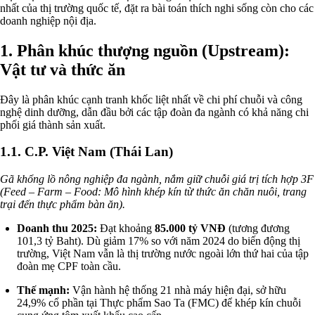
nhất của thị trường quốc tế, đặt ra bài toán thích nghi sống còn cho các
doanh nghiệp nội địa.
1. Phân khúc thượng nguồn (Upstream):
Vật tư và thức ăn
Đây là phân khúc cạnh tranh khốc liệt nhất về chi phí chuỗi và công
nghệ dinh dưỡng, dẫn đầu bởi các tập đoàn đa ngành có khả năng chi
phối giá thành sản xuất.
1.1. C.P. Việt Nam (Thái Lan)
Gã khổng lồ nông nghiệp đa ngành, nắm giữ chuỗi giá trị tích hợp 3F
(Feed – Farm – Food: Mô hình khép kín từ thức ăn chăn nuôi, trang
trại đến thực phẩm bàn ăn).
Doanh thu 2025:
Đạt khoảng
85.000 tỷ VNĐ
(tương đương
101,3 tỷ Baht). Dù giảm 17% so với năm 2024 do biến động thị
trường, Việt Nam vẫn là thị trường nước ngoài lớn thứ hai của tập
đoàn mẹ CPF toàn cầu.
Thế mạnh:
Vận hành hệ thống 21 nhà máy hiện đại, sở hữu
24,9% cổ phần tại Thực phẩm Sao Ta (FMC) để khép kín chuỗi