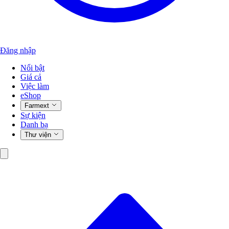
Đăng nhập
Nổi bật
Giá cả
Việc làm
eShop
Farmext
Sự kiện
Danh bạ
Thư viện