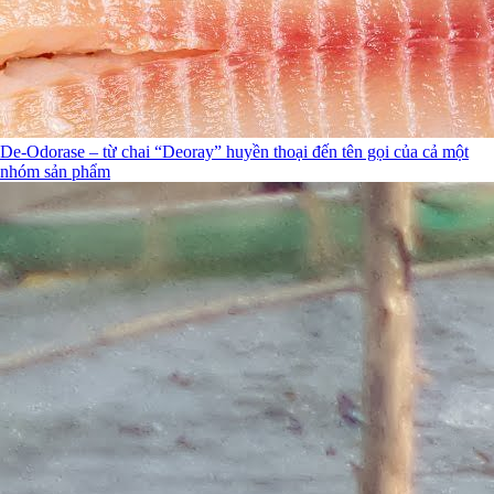
De-Odorase – từ chai “Deoray” huyền thoại đến tên gọi của cả một
nhóm sản phẩm