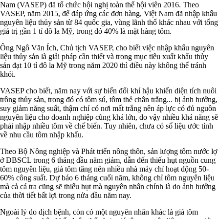
Nam (VASEP) đã tổ chức hội nghị toàn thể hội viên 2016. Theo
VASEP, năm 2015, để đáp ứng các đơn hàng, Việt Nam đã nhập khẩu
nguyên liệu thủy sản từ 84 quốc gia, vùng lãnh thổ khác nhau với tổng
giá trị gần 1 tỉ đô la Mỹ, trong đó 40% là mặt hàng tôm.
Ông Ngô Văn Ích, Chủ tịch VASEP, cho biết việc nhập khẩu nguyên
liệu thủy sản là giải pháp cần thiết và trong mục tiêu xuất khẩu thủy
sản đạt 10 tỉ đô la Mỹ trong năm 2020 thì điều này không thể tránh
khỏi.
VASEP cho biết, năm nay với sự biến đổi khí hậu khiến diện tích nuôi
trồng thủy sản, trong đó có tôm sú, tôm thẻ chân trắng... bị ảnh hưởng,
suy giảm năng suất, thậm chí có nơi mất trắng nên áp lực có đủ nguồn
nguyên liệu cho doanh nghiệp cũng khá lớn, do vậy nhiều khả năng sẽ
phải nhập nhiều tôm về chế biến. Tuy nhiên, chưa có số liệu ước tính
về nhu cầu tôm nhập khẩu.
Theo Bộ Nông nghiệp và Phát triển nông thôn, sản lượng tôm nước lợ
ở ĐBSCL trong 6 tháng đầu năm giảm, dẫn đến thiếu hụt nguồn cung
tôm nguyên liệu, giá tôm tăng nên nhiều nhà máy chỉ hoạt động 50-
60% công suất. Dự báo 6 tháng cuối năm, không chỉ tôm nguyên liệu
mà cả cá tra cũng sẽ thiếu hụt mà nguyên nhân chính là do ảnh hưởng
của thời tiết bất lợi trong nửa đầu năm nay.
Ngoài lý do dịch bệnh, còn có một nguyên nhân khác là giá tôm