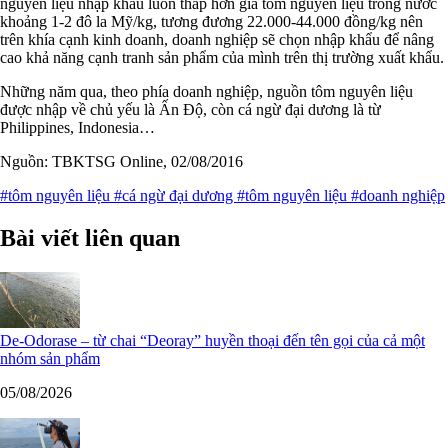
nguyên liệu nhập khẩu luôn thấp hơn giá tôm nguyên liệu trong nước
khoảng 1-2 đô la Mỹ/kg, tương đương 22.000-44.000 đồng/kg nên
trên khía cạnh kinh doanh, doanh nghiệp sẽ chọn nhập khẩu để nâng
cao khả năng cạnh tranh sản phẩm của mình trên thị trường xuất khẩu.
Những năm qua, theo phía doanh nghiệp, nguồn tôm nguyên liệu
được nhập về chủ yếu là Ấn Độ, còn cá ngừ đại dương là từ
Philippines, Indonesia…
Nguồn: TBKTSG Online, 02/08/2016
#tôm nguyên liệu
#cá ngừ đại dương
#tôm nguyên liệu
#doanh nghiệp
Bài viết liên quan
De-Odorase – từ chai “Deoray” huyền thoại đến tên gọi của cả một
nhóm sản phẩm
05/08/2026