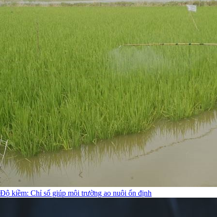
Độ kiềm: Chỉ số giúp môi trường ao nuôi ổn định