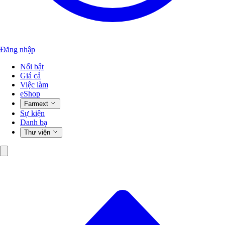
Đăng nhập
Nổi bật
Giá cả
Việc làm
eShop
Farmext
Sự kiện
Danh bạ
Thư viện