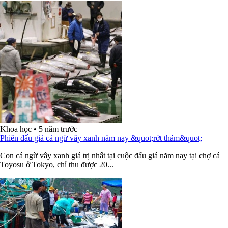
Khoa học
•
5 năm trước
Phiên đấu giá cá ngừ vây xanh năm nay &quot;rớt thảm&quot;
Con cá ngừ vây xanh giá trị nhất tại cuộc đấu giá năm nay tại chợ cá
Toyosu ở Tokyo, chỉ thu được 20...