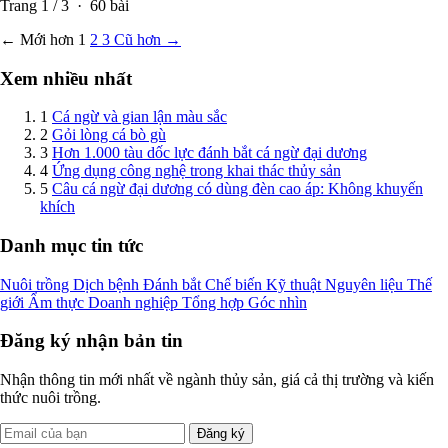
Trang
1
/
3
·
60
bài
← Mới hơn
1
2
3
Cũ hơn →
Xem nhiều nhất
1
Cá ngừ và gian lận màu sắc
2
Gỏi lòng cá bò gù
3
Hơn 1.000 tàu dốc lực đánh bắt cá ngừ đại dương
4
Ứng dụng công nghệ trong khai thác thủy sản
5
Câu cá ngừ đại dương có dùng đèn cao áp: Không khuyến
khích
Danh mục tin tức
Nuôi trồng
Dịch bệnh
Đánh bắt
Chế biến
Kỹ thuật
Nguyên liệu
Thế
giới
Ẩm thực
Doanh nghiệp
Tổng hợp
Góc nhìn
Đăng ký nhận bản tin
Nhận thông tin mới nhất về ngành thủy sản, giá cả thị trường và kiến
thức nuôi trồng.
Đăng ký