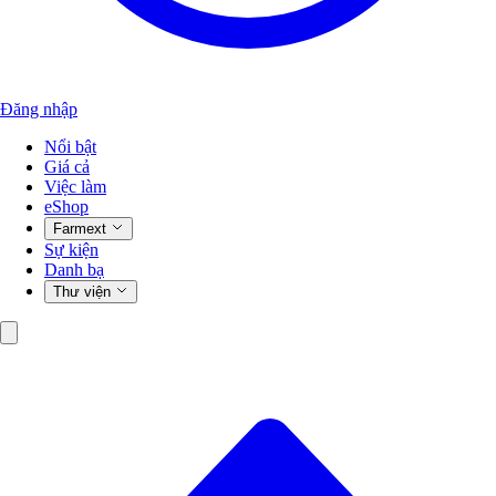
Đăng nhập
Nổi bật
Giá cả
Việc làm
eShop
Farmext
Sự kiện
Danh bạ
Thư viện