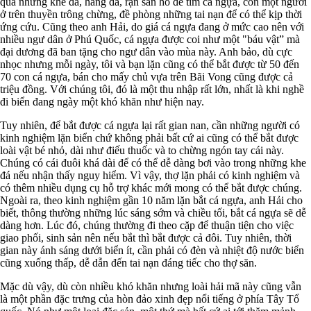
qua những khe đá, hang đá, rạn san hô để tìm cá ngựa, còn một người
ở trên thuyền trông chừng, đề phòng những tai nạn để có thể kịp thời
ứng cứu. Cũng theo anh Hải, do giá cá ngựa đang ở mức cao nên với
nhiều ngư dân ở Phú Quốc, cá ngựa được coi như một "báu vật” mà
đại dương đã ban tặng cho ngư dân vào mùa này. Anh bảo, dù cực
nhọc nhưng mỗi ngày, tôi và bạn lặn cũng có thể bắt được từ 50 đến
70 con cá ngựa, bán cho mấy chủ vựa trên Bãi Vong cũng được cả
triệu đồng. Với chúng tôi, đó là một thu nhập rất lớn, nhất là khi nghề
đi biển đang ngày một khó khăn như hiện nay.
Tuy nhiên, để bắt được cá ngựa lại rất gian nan, cần những người có
kinh nghiệm lặn biển chứ không phải bất cứ ai cũng có thể bắt được
loài vật bé nhỏ, dài như điếu thuốc và to chừng ngón tay cái này.
Chúng có cái đuôi khá dài để có thể dễ dàng bơi vào trong những khe
đá nếu nhận thấy nguy hiểm. Vì vậy, thợ lặn phải có kinh nghiệm và
có thêm nhiều dụng cụ hỗ trợ khác mới mong có thể bắt được chúng.
Ngoài ra, theo kinh nghiệm gần 10 năm lặn bắt cá ngựa, anh Hải cho
biết, thông thường những lúc sáng sớm và chiều tối, bắt cá ngựa sẽ dễ
dàng hơn. Lúc đó, chúng thường đi theo cặp để thuận tiện cho việc
giao phối, sinh sản nên nếu bắt thì bắt được cả đôi. Tuy nhiên, thời
gian này ánh sáng dưới biển ít, cần phải có đèn và nhiệt độ nước biển
cũng xuống thấp, dễ dẫn đến tai nạn đáng tiếc cho thợ săn.
Mặc dù vậy, dù còn nhiều khó khăn nhưng loài hải mã này cũng vẫn
là một phần đặc trưng của hòn đảo xinh đẹp nổi tiếng ở phía Tây Tổ