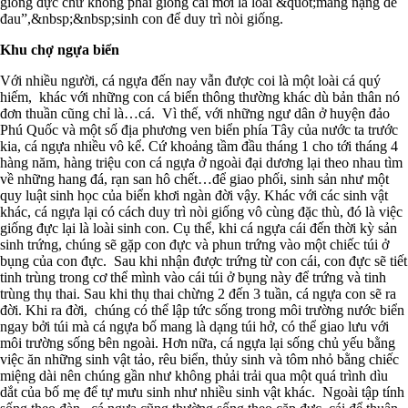
giống đực chứ không phải giống cái mới là loài &quot;mang nặng đẻ
đau”,&nbsp;&nbsp;sinh con để duy trì nòi giống.
Khu chợ ngựa biển
Với nhiều người, cá ngựa đến nay vẫn được coi là một loài cá quý
hiếm, khác với những con cá biển thông thường khác dù bản thân nó
đơn thuần cũng chỉ là…cá. Vì thế, với những ngư dân ở huyện đảo
Phú Quốc và một số địa phương ven biển phía Tây của nước ta trước
kia, cá ngựa nhiều vô kể. Cứ khoảng tầm đầu tháng 1 cho tới tháng 4
hàng năm, hàng triệu con cá ngựa ở ngoài đại dương lại theo nhau tìm
về những hang đá, rạn san hô chết…để giao phối, sinh sản như một
quy luật sinh học của biển khơi ngàn đời vậy. Khác với các sinh vật
khác, cá ngựa lại có cách duy trì nòi giống vô cùng đặc thù, đó là việc
giống đực lại là loài sinh con. Cụ thể, khi cá ngựa cái đến thời kỳ sản
sinh trứng, chúng sẽ gặp con đực và phun trứng vào một chiếc túi ở
bụng của con đực. Sau khi nhận được trứng từ con cái, con đực sẽ tiết
tinh trùng trong cơ thể mình vào cái túi ở bụng này để trứng và tinh
trùng thụ thai. Sau khi thụ thai chừng 2 đến 3 tuần, cá ngựa con sẽ ra
đời. Khi ra đời, chúng có thể lập tức sống trong môi trường nước biển
ngay bởi túi mà cá ngựa bố mang là dạng túi hở, có thể giao lưu với
môi trường sống bên ngoài. Hơn nữa, cá ngựa lại sống chủ yếu bằng
việc ăn những sinh vật tảo, rêu biển, thủy sinh và tôm nhỏ bằng chiếc
miệng dài nên chúng gần như không phải trải qua một quá trình dìu
dắt của bố mẹ để tự mưu sinh như nhiều sinh vật khác. Ngoài tập tính