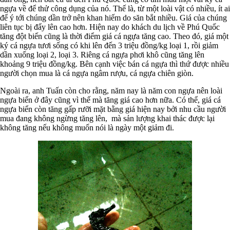
ngựa về để thử công dụng của nó. Thế là, từ một loài vật có nhiều, ít ai
để ý tới chúng dần trở nên khan hiếm do săn bắt nhiều. Giá của chúng
liên tục bị đẩy lên cao hơn. Hiện nay do khách du lịch về Phú Quốc
tăng đột biến cũng là thời điểm giá cá ngựa tăng cao. Theo đó, giá một
ký cá ngựa tươi sống có khi lên đến 3 triệu đồng/kg loại 1, rồi giảm
dần xuống loại 2, loại 3. Riêng cá ngựa phơi khô cũng tăng lên
khoảng 9 triệu đồng/kg. Bên cạnh việc bán cá ngựa thì thứ được nhiều
người chọn mua là cá ngựa ngâm rượu, cá ngựa chiên giòn.
Ngoài ra, anh Tuấn còn cho rằng, năm nay là năm con ngựa nên loài
ngựa biển ở đây cũng vì thế mà tăng giá cao hơn nữa. Có thể, giá cá
ngựa biển còn tăng gấp rưỡi mặt bằng giá hiện nay bởi nhu cầu người
mua đang không ngừng tăng lên, mà sản lượng khai thác được lại
không tăng nếu không muốn nói là ngày một giảm đi.