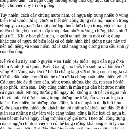
sống theo đàn, cá ngựa cũng thường sống theo cặp đực, cái để thuận
tiện cho việc duy trì nòi giống.
Tuy nhiên, cách đây chừng mươi năm, cá ngựa tập trung nhiều ở vùng
biển Phú Quốc thì lại chưa ai biết đến công dụng của nó, mặc dù trong
Đông y, cá ngựa đã là một phương thuốc hữu hiệu trong việc chữa trị
nhiều chứng bệnh như thấp khớp, đau nhức xương, chứng khó sinh ở
phụ nữ…Khi y học phát triển, người ta mới tìm ra một công dụng
khác của cá ngựa để biến loài cá có thân hình khá giống ngựa này trở
nên nổi tiếng và khan hiếm, đó là khả năng tăng cường nhu cầu sinh lý
của đàn ông.
Kể về điều này, anh Nguyễn Văn Tuấn (42 tuổi) - ngư dân ngụ ở xã
Hàm Ninh (Phú Quốc, Kiên Giang) cho biết, tôi sinh ra và lớn lên ở
vùng Bãi Vong này lên từ bé đã chẳng lạ gì với những con cá ngựa cả.
Cứ dịp đầu năm cho tới tận hè năm tới là chúng xuất hiện nhiều vô kể.
Cá ngựa lúc ấy đi theo đàn, sống trong những khe đá, rạn san hồ để
giao phối, sinh sản. Đây cũng chính là mùa ngư dân bắt được nhiều
cá ngựa nhất. Nhưng thường thì ngày đó, không ai đi bắt cá ngựa mà
chỉ vô tình bắt được chúng trong những mẻ lưới, lẫn vào các loại cá
khác. Tuy nhiên, từ những năm 2000, khi mà ngành du lịch ở Phú
Quốc phát triển, nhiều du khách tìm tới những bãi biển nơi đây để thư
giãn sau những ngày làm việc căng thẳng, cũng là lúc loài cá ngựa bị
săn bắt nhiều và ngày càng trở nên quý giá hơn. Theo đó, công dụng
của cá ngựa chính là việc nó có thể tăng cường khả năng sinh lý của
đàn ông, nên bất cứ ai đến Phú Quốc cũng cố tìm mua một vài ký cá