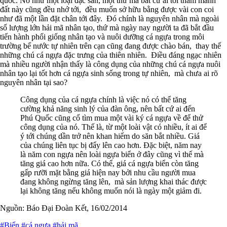
quốc. Nó như một loại đặc sản, một thứ mà bất cứ ai tới thăm mảnh
đất này cũng đều nhớ tới, đều muốn sở hữu bằng được vài con coi
như đã một lần đặt chân tới đây. Đó chính là nguyên nhân mà ngoài
số lượng lớn hải mã nhân tạo, thứ mà ngày nay người ta đã bắt đầu
tiến hành phối giống nhân tạo và nuôi dưỡng cá ngựa trong môi
trường bể nước tự nhiên trên cạn cũng đang được chào bán, thay thế
những chú cá ngựa đặc trưng của thiên nhiên. Điều đáng ngạc nhiên
mà nhiều người nhận thấy là công dụng của những chú cá ngựa nuôi
nhân tạo lại tốt hơn cá ngựa sinh sống trong tự nhiên, mà chưa ai rõ
nguyên nhân tại sao?
Công dụng của cá ngựa chính là việc nó có thể tăng
cường khả năng sinh lý của đàn ông, nên bất cứ ai đến
Phú Quốc cũng cố tìm mua một vài ký cá ngựa về để thử
công dụng của nó. Thế là, từ một loài vật có nhiều, ít ai để
ý tới chúng dần trở nên khan hiếm do săn bắt nhiều. Giá
của chúng liên tục bị đẩy lên cao hơn. Đặc biệt, năm nay
là năm con ngựa nên loài ngựa biển ở đây cũng vì thế mà
tăng giá cao hơn nữa. Có thể, giá cá ngựa biển còn tăng
gấp rưỡi mặt bằng giá hiện nay bởi nhu cầu người mua
đang không ngừng tăng lên, mà sản lượng khai thác được
lại không tăng nếu không muốn nói là ngày một giảm đi.
Nguồn: Báo Đại Đoàn Kết, 16/02/2014
#Biển
#cá ngựa
#hải mã