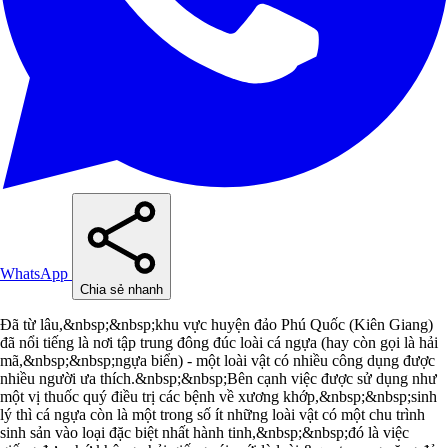
WhatsApp
Chia sẻ nhanh
Đã từ lâu,&nbsp;&nbsp;khu vực huyện đảo Phú Quốc (Kiên Giang)
đã nổi tiếng là nơi tập trung đông đúc loài cá ngựa (hay còn gọi là hải
mã,&nbsp;&nbsp;ngựa biển) - một loài vật có nhiều công dụng được
nhiều người ưa thích.&nbsp;&nbsp;Bên cạnh việc được sử dụng như
một vị thuốc quý điều trị các bệnh về xương khớp,&nbsp;&nbsp;sinh
lý thì cá ngựa còn là một trong số ít những loài vật có một chu trình
sinh sản vào loại đặc biệt nhất hành tinh,&nbsp;&nbsp;đó là việc