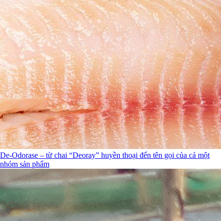
De-Odorase – từ chai “Deoray” huyền thoại đến tên gọi của cả một
nhóm sản phẩm