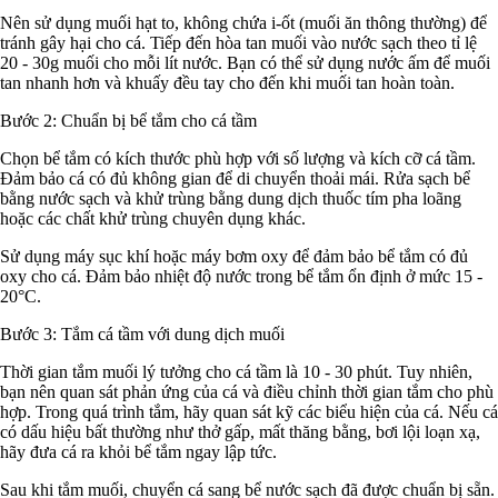
Nên sử dụng muối hạt to, không chứa i-ốt (muối ăn thông thường) để
tránh gây hại cho cá. Tiếp đến hòa tan muối vào nước sạch theo tỉ lệ
20 - 30g muối cho mỗi lít nước. Bạn có thể sử dụng nước ấm để muối
tan nhanh hơn và khuấy đều tay cho đến khi muối tan hoàn toàn.
Bước 2: Chuẩn bị bể tắm cho cá tầm
Chọn bể tắm có kích thước phù hợp với số lượng và kích cỡ cá tầm.
Đảm bảo cá có đủ không gian để di chuyển thoải mái. Rửa sạch bể
bằng nước sạch và khử trùng bằng dung dịch thuốc tím pha loãng
hoặc các chất khử trùng chuyên dụng khác.
Sử dụng máy sục khí hoặc máy bơm oxy để đảm bảo bể tắm có đủ
oxy cho cá. Đảm bảo nhiệt độ nước trong bể tắm ổn định ở mức 15 -
20°C.
Bước 3: Tắm cá tầm với dung dịch muối
Thời gian tắm muối lý tưởng cho cá tầm là 10 - 30 phút. Tuy nhiên,
bạn nên quan sát phản ứng của cá và điều chỉnh thời gian tắm cho phù
hợp. Trong quá trình tắm, hãy quan sát kỹ các biểu hiện của cá. Nếu cá
có dấu hiệu bất thường như thở gấp, mất thăng bằng, bơi lội loạn xạ,
hãy đưa cá ra khỏi bể tắm ngay lập tức.
Sau khi tắm muối, chuyển cá sang bể nước sạch đã được chuẩn bị sẵn.