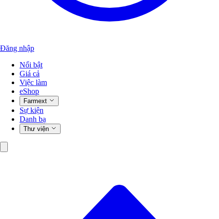
Đăng nhập
Nổi bật
Giá cả
Việc làm
eShop
Farmext
Sự kiện
Danh bạ
Thư viện