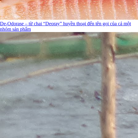
De-Odorase – từ chai “Deoray” huyền thoại đến tên gọi của cả một
nhóm sản phẩm