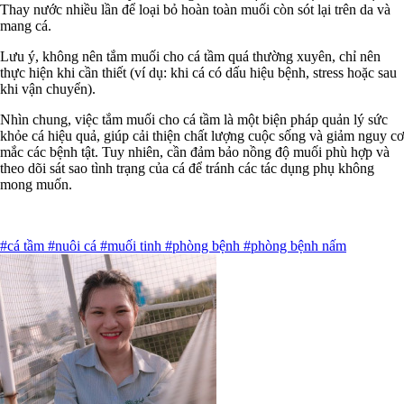
Thay nước nhiều lần để loại bỏ hoàn toàn muối còn sót lại trên da và
mang cá.
Lưu ý, không nên tắm muối cho cá tầm quá thường xuyên, chỉ nên
thực hiện khi cần thiết (ví dụ: khi cá có dấu hiệu bệnh, stress hoặc sau
khi vận chuyển).
Nhìn chung, việc tắm muối cho cá tầm là một biện pháp quản lý sức
khỏe cá hiệu quả, giúp cải thiện chất lượng cuộc sống và giảm nguy cơ
mắc các bệnh tật. Tuy nhiên, cần đảm bảo nồng độ muối phù hợp và
theo dõi sát sao tình trạng của cá để tránh các tác dụng phụ không
mong muốn.
#cá tầm
#nuôi cá
#muối tinh
#phòng bệnh
#phòng bệnh nấm