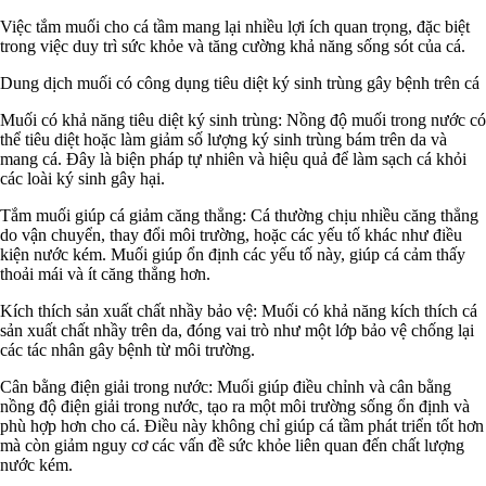
Việc tắm muối cho cá tầm mang lại nhiều lợi ích quan trọng, đặc biệt
trong việc duy trì sức khỏe và tăng cường khả năng sống sót của cá.
Dung dịch muối có công dụng tiêu diệt ký sinh trùng gây bệnh trên cá
Muối có khả năng tiêu diệt ký sinh trùng: Nồng độ muối trong nước có
thể tiêu diệt hoặc làm giảm số lượng ký sinh trùng bám trên da và
mang cá. Đây là biện pháp tự nhiên và hiệu quả để làm sạch cá khỏi
các loài ký sinh gây hại.
Tắm muối giúp cá giảm căng thẳng: Cá thường chịu nhiều căng thẳng
do vận chuyển, thay đổi môi trường, hoặc các yếu tố khác như điều
kiện nước kém. Muối giúp ổn định các yếu tố này, giúp cá cảm thấy
thoải mái và ít căng thẳng hơn.
Kích thích sản xuất chất nhầy bảo vệ: Muối có khả năng kích thích cá
sản xuất chất nhầy trên da, đóng vai trò như một lớp bảo vệ chống lại
các tác nhân gây bệnh từ môi trường.
Cân bằng điện giải trong nước: Muối giúp điều chỉnh và cân bằng
nồng độ điện giải trong nước, tạo ra một môi trường sống ổn định và
phù hợp hơn cho cá. Điều này không chỉ giúp cá tầm phát triển tốt hơn
mà còn giảm nguy cơ các vấn đề sức khỏe liên quan đến chất lượng
nước kém.