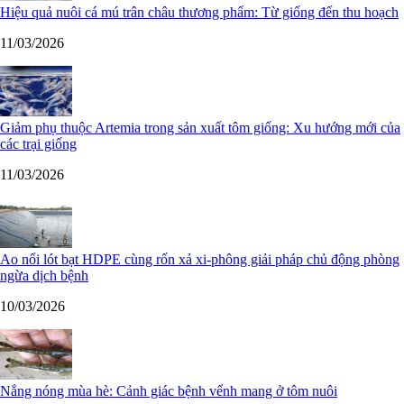
Hiệu quả nuôi cá mú trân châu thương phẩm: Từ giống đến thu hoạch
11/03/2026
Giảm phụ thuộc Artemia trong sản xuất tôm giống: Xu hướng mới của
các trại giống
11/03/2026
Ao nổi lót bạt HDPE cùng rốn xả xi-phông giải pháp chủ động phòng
ngừa dịch bệnh
10/03/2026
Nắng nóng mùa hè: Cảnh giác bệnh vểnh mang ở tôm nuôi