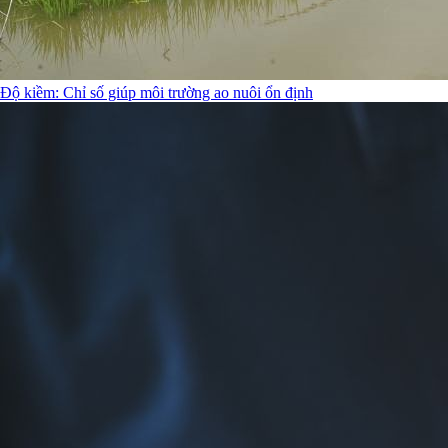
Độ kiềm: Chỉ số giúp môi trường ao nuôi ổn định