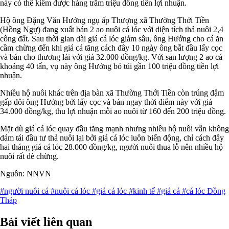
này có thể kiếm được hàng trăm triệu đồng tiền lợi nhuận.
Hộ ông Đặng Văn Hưởng ngụ ấp Thượng xã Thường Thới Tiền
(Hồng Ngự) đang xuất bán 2 ao nuôi cá lóc với diện tích thả nuôi 2,4
công đất. Sau thời gian dài giá cá lóc giảm sâu, ông Hưởng cho cá ăn
cầm chừng đến khi giá cá tăng cách đây 10 ngày ông bắt đầu lấy cọc
và bán cho thương lái với giá 32.000 đồng/kg. Với sản lượng 2 ao cá
khoảng 40 tấn, vụ này ông Hưởng bỏ túi gần 100 triệu đồng tiền lợi
nhuận.
Nhiều hộ nuôi khác trên địa bàn xã Thường Thới Tiền còn trúng đậm
gấp đôi ông Hưởng bởi lấy cọc và bán ngay thời điểm này với giá
34.000 đồng/kg, thu lợi nhuận mỗi ao nuôi từ 160 đến 200 triệu đồng.
Mặt dù giá cá lóc quay đầu tăng mạnh nhưng nhiều hộ nuôi vẫn không
dám tái đầu tư thả nuôi lại bởi giá cá lóc luôn biến động, chỉ cách đây
hai tháng giá cá lóc 28.000 đồng/kg, người nuôi thua lỗ nên nhiều hộ
nuôi rất dè chừng.
Nguồn: NNVN
#người nuôi cá
#nuôi cá lóc
#giá cá lóc
#kinh tế
#giá cá
#cá lóc Đồng
Tháp
Bài viết liên quan