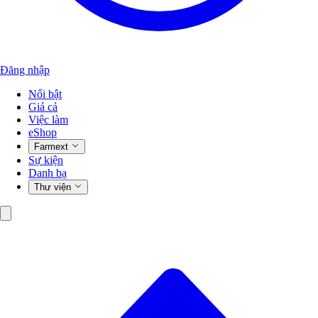
Đăng nhập
Nổi bật
Giá cả
Việc làm
eShop
Farmext
Sự kiện
Danh bạ
Thư viện