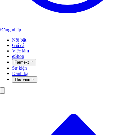
Đăng nhập
Nổi bật
Giá cả
Việc làm
eShop
Farmext
Sự kiện
Danh bạ
Thư viện