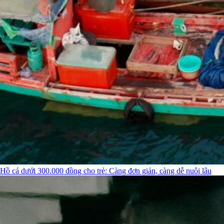
Hồ cá dưới 300.000 đồng cho trẻ: Càng đơn giản, càng dễ nuôi lâu