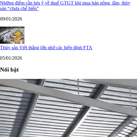
Những điểm cần lưu ý về thuế GTGT khi mua bán nông, lâm, thủy
sản “chưa chế biến”
09/01/2026
Thủy sản Việt thắng lớn nhờ các hiệp định FTA
05/01/2026
Nổi bật