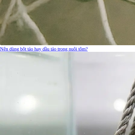
Nên dùng bột tảo hay dầu tảo trong nuôi tôm?