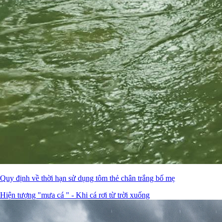
Quy định về thời hạn sử dụng tôm thẻ chân trắng bố mẹ
Hiện tượng "mưa cá " - Khi cá rơi từ trời xuống