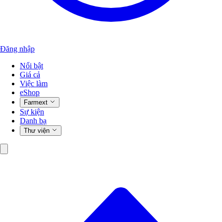
Đăng nhập
Nổi bật
Giá cả
Việc làm
eShop
Farmext
Sự kiện
Danh bạ
Thư viện