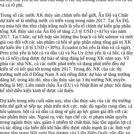
và cá rô phi.
Trong số các nước XK thủy sản chính trên thế giới, Ấn Độ và Chile
dự kiến ​​sẽ là những nước có triển vọng trong năm 2017. Tại Ấn Độ,
vụ mùa bội thu tôm chân trắng nuôi là yếu tố chính dự kiến ​​góp phần
tổng XK thủy sản của Ấn Độ sẽ tăng 2,3 tỷ USD (+41%) vào năm
2017. Tại Chile, sự kết hợp sản lượng thu hoạch cá hồi salmon và mức
giá cao đối với các sản phẩm cá hồi sẽ góp phần nâng tổng giá trị XK
dự kiến ​​lên 1,6 tỷ USD (+30%). Ecuador (chủ yếu là tôm và cá ngừ),
Peru (chủ yếu là bột cá và dầu cá) và Na Uy (chủ yếu là cá hồi, cá đáy
và cá nổi) cũng được dự báo sẽ tăng đáng kể trong XK năm nay. Về
phía các nhà NK, cả các nước phát triển và đang phát triển đều dự
kiến ​​sẽ có kết quả tốt trong năm 2017. Trong đó, NK của các thị
trường mới nổi ở Đông Nam Á nói riêng được dự báo sẽ tăng trưởng
đáng kể, trong khi đó, nhu cầu thủy sản tại 3 thị trường NK truyền
thống là Mỹ, Liên minh châu Âu (EU) và Nhật Bản sẽ phục hổi đáng
kể nhờ điều kiện kinh tế được cải thiện.
Dự kiến trong nửa cuối năm nay, nhu cầu thủy sản của các thị trường
trên thế giới sẽ tiếp tục phát triển tích cực, mặc dù nguồn cung tôm, cá
hồi salmon, bột cá và dầu cá tăng sẽ gây áp lực giảm giá đối với các
sản phẩm thủy sản. Ngoài ra, việc hạn chế các vi phạm nhân quyền
trong ngành thủy sản, giảm ô nhiễm từ chất thải, bảo tồn nguồn lợi cá
và tác động của biến đổi khí hậu đều được nhấn mạnh là các lĩnh vực
trọng tâm trong Hội nghị Đại dương của Liên Hiệp Quốc gần đây tại