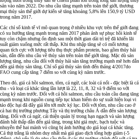
lượng nuôi trồng thủy sản sẽ chiếm phần lớn trong tổng sản lượng thủy
sản vào năm 2022. Do nhu cầu tăng mạnh trên toàn thế giới, thương
mại thủy sản thế giới dự kiến sẽ tăng khoảng 5,8% lên 150,9 tỷ USD
trong năm 2017.
Các chỉ số kinh tế vĩ mô quan trọng ở nhiều khu vực trên thế giới đang
có xu hướng tăng mạnh trong năm 2017 phản ánh sự phục hồi kinh tế
tuy còn chậm nhưng ổn định sau một thời gian dài trì trệ đã khiến lãi
suất giảm xuống mức rất thấp. Khi thu nhập tăng sẽ có mối tương
quan tích cực với lượng tiêu thụ thực phẩm protein, bao gồm thủy hải
sản, dẫn đến nhu cầu về thủy sản trên toàn thế giới tăng. Mặc dù sản
lượng tăng, nhu cầu đối với thủy hải sản tăng trưởng mạnh mẽ hơn dẫn
đến giá thủy sản tăng. Chỉ số giá thủy sản tính đến tháng 4/2017do
FAO cung cấp tăng 7 điểm so với cùng kỳ năm trước.
Theo đó, giá cá hồi salmon, tôm, cá ngừ, các loài cá nổi - đặc biệt là cá
thu - và loại cá khác tăng lần lượt là 22, 11, 8, 32 và 9 điểm so với
cùng kỳ năm trước. Đối với cá hồi salmon, nhu cầu toàn cầu đang tăng
mạnh trong khi nguồn cung tiếp tục khan hiếm do sự xuất hiện loại vi
tảo độc hại đã đẩy giá lên tới mức kỷ lục. Đối với tôm, nhu cầu cao ở
cả hai thị trường phương Tây và thị trường châu Á dẫn đến sản lượng
tăng. Đối với cá ngừ, cải thiện quản lý trong hạn ngạch và sản lượng
đánh bắt thấp dẫn đến giá tăng, trong khi giá mực, bạch tuộc và
nhuyễn thể hai mảnh vỏ cũng bị ảnh hưởng do giá loại cá khác tăng.
Cá thịt trắng là nhóm duy nhất mà giá giao dịch tổng hợp giảm (-5
điểm), chủ yếu là do nhu cầu thấp ở các thị trường chính đối với cá tra