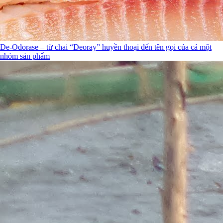
De-Odorase – từ chai “Deoray” huyền thoại đến tên gọi của cả một
nhóm sản phẩm