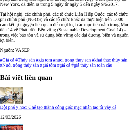
New York, đã diễn ra trong 5 ngày từ ngày 5 đến ngày 9/6/2017.
Tại hội nghị, các chính phủ, các tổ chức Liên Hiệp Quốc, các tổ chức
phi chính phủ (NGOS) và các tổ chức khác đã thực hiện trên 1.000
cam kết tự nguyện liên quan đến một loạt các mục tiêu nằm trong Mục
tiêu 14 về Phát triển Bền vững (Sustainable Development Goal 14) –
trong việc bảo tồn và sử dụng bền vững các đại dương, biển và nguồn
lợi biển.
Nguồn: VASEP
#Giá cả
#Thủy sản
#gia tom
#nuoi trong thuy san
#khai thác thủy sản
#Nuôi trồng thủy sản
#giá tôm
#giá cá
#giá thủy sản toàn cầu
Bài viết liên quan
Đột phá y học: Chế tạo thành công giác mạc nhân tạo từ vảy cá
12/03/2026