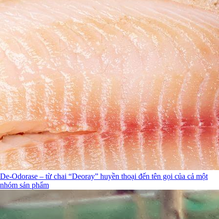
De-Odorase – từ chai “Deoray” huyền thoại đến tên gọi của cả một
nhóm sản phẩm