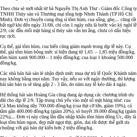
Theo chia sẻ mới nhất từ bà Nguyễn Thị Anh Thư - Giám đốc Công ty
TNHH Thủy sản và Thương mại tổng hợp Nhơn Thành (TP Hồ Chí
Minh). Đơn vị chuyên cung ứng sỉ tôm hùm, cua sống, ghẹ,... cũng rất
bất ngờ khi đến ngày 31/08, chỉ còn 1 ngày nữa là bước vào kỳ nghỉ lễ
2/9, các đầu mối mặt hàng sỉ thủy sản vẫn im ắng, chưa có dấu hiệu
rục rịch.
Cụ thể, giá tôm hùm, cua biển cũng giảm mạnh trong dịp lễ này. Cụ
thể, giá tôm hùm bông mức sỉ hiện đang từ 1,65 – 1,85 triệu đồng/kg.
tôm hùm xanh 900.000 – 1 triệu đồng/kg; cua loại 1 khoảng 500.000
đồng/kg.
Các nhà bán hải sản lẻ nhận định mức mua dự trù lễ Quốc Khánh năm
nay không bằng mọi năm. Tuy vậy, nếu so với ngày thường, thì lượng
hải sản bán ra sẽ tăng gấp 2 - 3 lần, do năm nay lễ kéo dài 4 ngày.
Hệ thống hải sản Hoàng Gia cũng đang áp dụng các chương trình ưu
đãi cho dịp lễ 2/9. Tập trung chủ yếu vào một số mặt hàng như: cua
Cà Mau không dây 700.000 đồng/kg (cua thịt cỡ lớn, giảm 19%), cá
tầm gần 400.000 đồng/kg (giảm 20%), sò huyết 39.000 đồng/kg (giảm
22%),... Đơn vị này cũng lần đầu nhập khẩu tôm hùm đông Úc, đây là
loại tôm hùm ngon, đẹp mắt ngọt thịt, giòn, dai rất được thế giới ưa
chuộng với giá bán dự kiến hơn 2 triệu đồng/kg.