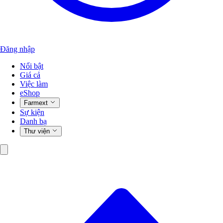
Đăng nhập
Nổi bật
Giá cả
Việc làm
eShop
Farmext
Sự kiện
Danh bạ
Thư viện