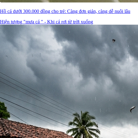
Hồ cá dưới 300.000 đồng cho trẻ: Càng đơn giản, càng dễ nuôi lâu
Hiện tượng "mưa cá " - Khi cá rơi từ trời xuống