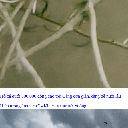
Hồ cá dưới 300.000 đồng cho trẻ: Càng đơn giản, càng dễ nuôi lâu
Hiện tượng "mưa cá " - Khi cá rơi từ trời xuống