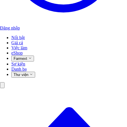
Đăng nhập
Nổi bật
Giá cả
Việc làm
eShop
Farmext
Sự kiện
Danh bạ
Thư viện