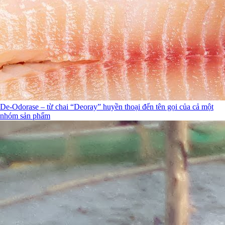
De-Odorase – từ chai “Deoray” huyền thoại đến tên gọi của cả một
nhóm sản phẩm