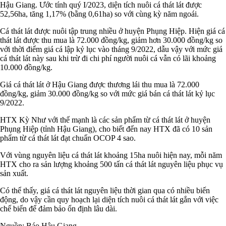
Hậu Giang. Ước tính quý I/2023, diện tích nuôi cá thát lát được
52,56ha, tăng 1,17% (bằng 0,61ha) so với cùng kỳ năm ngoái.
Cá thát lát được nuôi tập trung nhiều ở huyện Phụng Hiệp. Hiện giá cá
thát lát được thu mua là 72.000 đồng/kg, giảm hơn 30.000 đồng/kg so
với thời điểm giá cá lập kỷ lục vào tháng 9/2022, dẫu vậy với mức giá
cá thát lát này sau khi trừ đi chi phí người nuôi cá vẫn có lãi khoảng
10.000 đồng/kg.
Giá cá thát lát ở Hậu Giang được thương lái thu mua là 72.000
đồng/kg, giảm 30.000 đồng/kg so với mức giá bán cá thát lát kỷ lục
9/2022.
HTX Kỳ Như với thế mạnh là các sản phẩm từ cá thát lát ở huyện
Phụng Hiệp (tỉnh Hậu Giang), cho biết đến nay HTX đã có 10 sản
phẩm từ cá thát lát đạt chuẩn OCOP 4 sao.
Với vùng nguyên liệu cá thát lát khoảng 15ha nuôi hiện nay, mỗi năm
HTX cho ra sản lượng khoảng 500 tấn cá thát lát nguyên liệu phục vụ
sản xuất.
Có thể thấy, giá cá thát lát nguyên liệu thời gian qua có nhiều biến
động, do vậy cần quy hoạch lại diện tích nuôi cá thát lát gắn với việc
chế biến để đảm bảo ổn định lâu dài.
Nguồn: Báo Hậu Giang