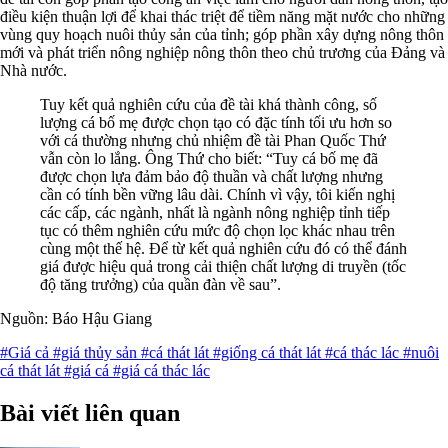
điều kiện thuận lợi để khai thác triệt để tiềm năng mặt nước cho những
vùng quy hoạch nuôi thủy sản của tỉnh; góp phần xây dựng nông thôn
mới và phát triển nông nghiệp nông thôn theo chủ trương của Đảng và
Nhà nước.
Tuy kết quả nghiên cứu của đề tài khá thành công, số
lượng cá bố mẹ được chọn tạo có đặc tính tối ưu hơn so
với cá thường nhưng chủ nhiệm đề tài Phan Quốc Thứ
vẫn còn lo lắng. Ông Thứ cho biết: “Tuy cá bố mẹ đã
được chọn lựa đảm bảo độ thuần và chất lượng nhưng
cần có tính bền vững lâu dài. Chính vì vậy, tôi kiến nghị
các cấp, các ngành, nhất là ngành nông nghiệp tỉnh tiếp
tục có thêm nghiên cứu mức độ chọn lọc khác nhau trên
cùng một thế hệ. Để từ kết quả nghiên cứu đó có thể đánh
giá được hiệu quả trong cải thiện chất lượng di truyền (tốc
độ tăng trưởng) của quần đàn về sau”.
Nguồn: Báo Hậu Giang
#Giá cả
#giá thủy sản
#cá thát lát
#giống cá thát lát
#cá thác lác
#nuôi
cá thát lát
#giá cá
#giá cá thác lác
Bài viết liên quan