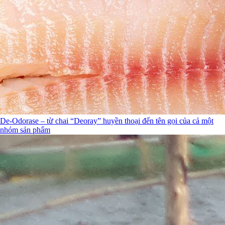
De-Odorase – từ chai “Deoray” huyền thoại đến tên gọi của cả một
nhóm sản phẩm