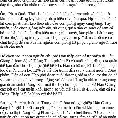
Đàn cá được chọn tạo đã góp phần cung cấp lượng giống chất lượng,
đáp ứng nhu cầu nhân nuôi thủy sản cho người dân trong tỉnh.
Ông Phan Quốc Thứ cho biết, cá thát lát đã được tỉnh và nhiều hộ
kinh doanh đăng ký, bảo hộ nhãn hiệu các năm qua. Nghề nuôi cá thát
lát còm phát triển kéo theo nhu cầu con giống ngày càng tăng. Tuy
nhiên, việc chọn giống kéo dài, sử dụng quần đàn cá nuôi để làm cá
bố mẹ hậu bị đã dẫn đến hiện tượng cận huyết, làm giảm chất lượng.
Trước thực trạng trên, yêu cầu chọn lọc và lưu giữ đàn cá bố mẹ có
chất lượng để sản xuất ra nguồn con giống tốt phục vụ cho người nuôi
là rất cần thiết.
Để chọn tạo, nhóm nghiên cứu phải thu thập đàn cá tự nhiên từ Hậu
Giang (nhóm A) và Đồng Tháp (nhóm B) và nuôi riêng để tạo ra quần
thể ban đầu cho chọn lọc (thế hệ F1). Đàn cá bố mẹ F1 là cá qua chọn
lọc ở mức chọn lọc 12% cá thể trội trong đàn sau 7 tháng nuôi thương
phẩm. Đàn cá con F2 ở giai đoạn nuôi thương phẩm sẽ được thu đo để
so sánh chiều dài và trọng lượng với đàn cá F1 ngẫu nhiên trong cùng
giai đoạn sinh trưởng. Sau một thế hệ chọn lọc, đàn cá F2 Hậu Giang
cho kết quả cải thiện khối lượng so với thế hệ F1 là 4,85%, đàn cá F2
Đồng Tháp là 5,34% so với thế hệ F1.
Sau nghiên cứu, hiện tại Trung tâm Giống nông nghiệp Hậu Giang
đang lưu giữ 1.000 con giống để tiếp tục bảo tồn và làm nguồn cung
cấp cho thị trường. Ông Phan Quốc Thứ cho biết thêm: “Qua 3 năm
nghiên cứu, chọn tạo được đàn cá bố mẹ, trung tâm đã tiến hành nhân