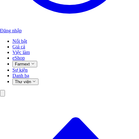
Đăng nhập
Nổi bật
Giá cả
Việc làm
eShop
Farmext
Sự kiện
Danh bạ
Thư viện