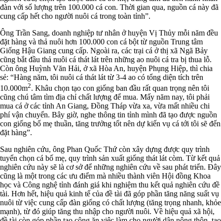
đàn với số lượng trên 100.000 cá con. Thời gian qua, nguồn cá này đã
cung cấp hết cho người nuôi cá trong toàn tỉnh”.
Ông Trần Sang, doanh nghiệp tư nhân ở huyện Vị Thủy mỗi năm đều
đặt hàng và thả nuôi hơn 100.000 con cá bột từ nguồn Trung tâm
Giống Hậu Giang cung cấp. Ngoài ra, các trại cá ở thị xã Ngã Bảy
cũng bắt đầu thả nuôi cá thát lát trên những ao nuôi cá tra bị thua lỗ.
Còn ông Huỳnh Văn Hải, ở xã Hòa An, huyện Phụng Hiệp, thì chia
sẻ: “Hàng năm, tôi nuôi cá thát lát từ 3-4 ao có tổng diện tích trên
2
10.000m
. Khâu chọn tạo con giống ban đầu rất quan trọng nên tôi
cũng chú tâm tìm địa chỉ chất lượng để mua. Mấy năm nay, tôi phải
mua cá ở các tỉnh An Giang, Đồng Tháp vừa xa, vừa mất nhiều chi
phí vận chuyển. Bây giờ, nghe thông tin tỉnh mình đã tạo được nguồn
con giống bố mẹ thuần, tăng trưởng tốt nên dự kiến vụ cá tới tôi sẽ đến
đặt hàng”.
Sau nghiên cứu, ông Phan Quốc Thứ còn xây dựng được quy trình
tuyển chọn cá bố mẹ, quy trình sản xuất giống thát lát còm. Từ kết quả
nghiên cứu này sẽ là cơ sở để những nghiên cứu về sau phát triển. Đây
cũng là một trong các ưu điểm mà nhiều thành viên Hội đồng Khoa
học và Công nghệ tỉnh đánh giá khi nghiệm thu kết quả nghiên cứu đề
tài. Hơn hết, hiệu quả kinh tế của đề tài đã góp phần tăng năng suất vụ
nuôi từ việc cung cấp đàn giống có chất lượng (tăng trọng nhanh, khỏe
mạnh), từ đó giúp tăng thu nhập cho người nuôi. Về hiệu quả xã hội,
đề tài còn góp phần tạo công ăn việc làm cho người dân nông thôn, tạo