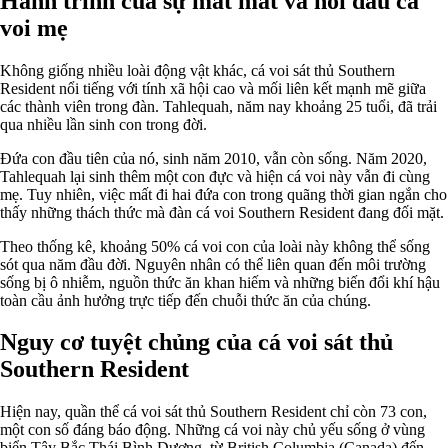
Hành trình của sự mất mát và nỗi đau cá
voi mẹ
Không giống nhiều loài động vật khác, cá voi sát thủ Southern
Resident nổi tiếng với tính xã hội cao và mối liên kết mạnh mẽ giữa
các thành viên trong đàn. Tahlequah, năm nay khoảng 25 tuổi, đã trải
qua nhiều lần sinh con trong đời.
Đứa con đầu tiên của nó, sinh năm 2010, vẫn còn sống. Năm 2020,
Tahlequah lại sinh thêm một con đực và hiện cá voi này vẫn đi cùng
mẹ. Tuy nhiên, việc mất đi hai đứa con trong quãng thời gian ngắn cho
thấy những thách thức mà đàn cá voi Southern Resident đang đối mặt.
Theo thống kê, khoảng 50% cá voi con của loài này không thể sống
sót qua năm đầu đời. Nguyên nhân có thể liên quan đến môi trường
sống bị ô nhiễm, nguồn thức ăn khan hiếm và những biến đổi khí hậu
toàn cầu ảnh hưởng trực tiếp đến chuỗi thức ăn của chúng.
Nguy cơ tuyệt chủng của cá voi sát thủ
Southern Resident
Hiện nay, quần thể cá voi sát thủ Southern Resident chỉ còn 73 con,
một con số đáng báo động. Những cá voi này chủ yếu sống ở vùng
biển Tây Bắc Thái Bình Dương, từ British Columbia (Canada) đến