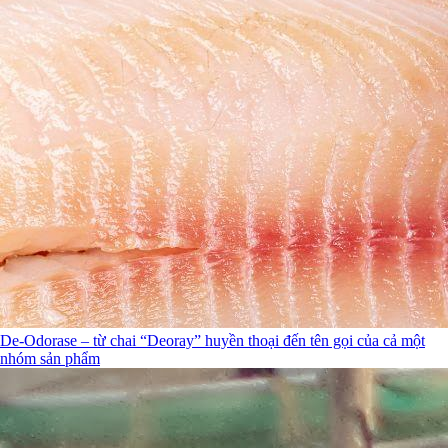
De-Odorase – từ chai “Deoray” huyền thoại đến tên gọi của cả một
nhóm sản phẩm