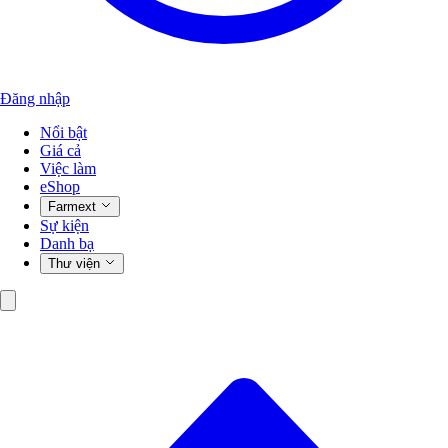
Đăng nhập
Nổi bật
Giá cả
Việc làm
eShop
Farmext
Sự kiện
Danh bạ
Thư viện