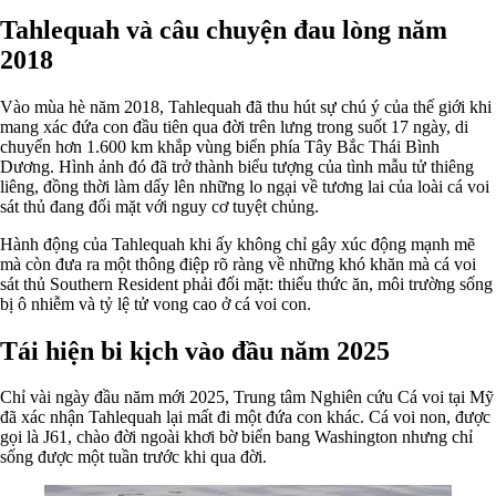
Tahlequah và câu chuyện đau lòng năm
2018
Vào mùa hè năm 2018, Tahlequah đã thu hút sự chú ý của thế giới khi
mang xác đứa con đầu tiên qua đời trên lưng trong suốt 17 ngày, di
chuyển hơn 1.600 km khắp vùng biển phía Tây Bắc Thái Bình
Dương. Hình ảnh đó đã trở thành biểu tượng của tình mẫu tử thiêng
liêng, đồng thời làm dấy lên những lo ngại về tương lai của loài cá voi
sát thủ đang đối mặt với nguy cơ tuyệt chủng.
Hành động của Tahlequah khi ấy không chỉ gây xúc động mạnh mẽ
mà còn đưa ra một thông điệp rõ ràng về những khó khăn mà cá voi
sát thủ Southern Resident phải đối mặt: thiếu thức ăn, môi trường sống
bị ô nhiễm và tỷ lệ tử vong cao ở cá voi con.
Tái hiện bi kịch vào đầu năm 2025
Chỉ vài ngày đầu năm mới 2025, Trung tâm Nghiên cứu Cá voi tại Mỹ
đã xác nhận Tahlequah lại mất đi một đứa con khác. Cá voi non, được
gọi là J61, chào đời ngoài khơi bờ biển bang Washington nhưng chỉ
sống được một tuần trước khi qua đời.