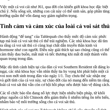
Việc một cá voi cái như J61, qua đời còn khiến giới khoa học đặc biệt
chú ý. Nếu sống sót, những con cái này có thể sinh sản, góp phần tăng
trưởng quần thể vốn đang suy giảm nghiêm trọng.
Tình cảm và cảm xúc của loài cá voi sát thủ
Hành động “để tang” của Tahlequah cho thấy mức độ cảm xúc phức
tạp mà loài cá voi sát thủ có thể trải nghiệm. Các nhà khoa học đã tìm
ra rằng cá voi sát thủ có cùng loại chất dẫn truyền thần kinh và
hormone như con người. Điều này giải thích tại sao chúng cũng có thể
cảm thấy đau buồn, mất mát và tiếc thương khi mất đi một thành viên
quan trọng trong đàn.
Mặc dù tình cảnh hiện tại của đàn cá voi Southern Resident rất đáng lo
ngại, các nhà khoa học vẫn nhìn thấy tia hy vọng khi phát hiện một cá
voi non mới sinh trong đàn vào ngày 1/1. Tuy chưa thể xác nhận mẹ
và giới tính của cá voi này, sự chào đời của nó mang đến niềm tin rằng
loài cá voi sát thủ vẫn còn cơ hội hồi phục nếu được bảo vệ đúng cách.
Các tổ chức bảo tồn đang nỗ lực thực hiện nhiều biện pháp, từ khôi
phục nguồn cá hồi Chinook đến giảm thiểu ô nhiễm tiếng ồn trên biển,
nhằm bảo vệ môi trường sống cho cá voi sát thủ.