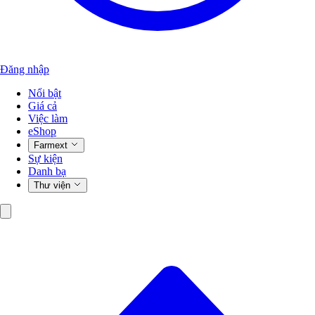
Đăng nhập
Nổi bật
Giá cả
Việc làm
eShop
Farmext
Sự kiện
Danh bạ
Thư viện