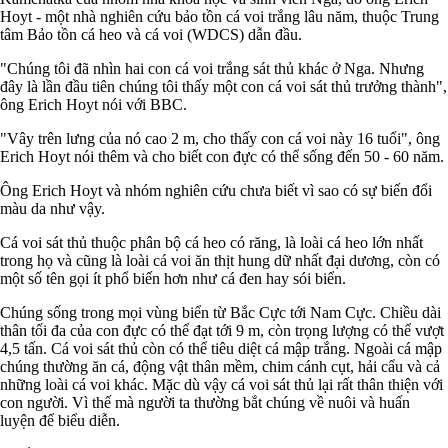
Hoyt - một nhà nghiên cứu bảo tồn cá voi trắng lâu năm, thuộc Trung
tâm Bảo tồn cá heo và cá voi (WDCS) dẫn đầu.
"Chúng tôi đã nhìn hai con cá voi trắng sát thủ khác ở Nga. Nhưng
đây là lần đầu tiên chúng tôi thấy một con cá voi sát thủ trưởng thành",
ông Erich Hoyt nói với BBC.
"Vây trên lưng của nó cao 2 m, cho thấy con cá voi này 16 tuổi", ông
Erich Hoyt nói thêm và cho biết con đực có thể sống đến 50 - 60 năm.
Ông Erich Hoyt và nhóm nghiên cứu chưa biết vì sao có sự biến đổi
màu da như vậy.
Cá voi sát thủ thuộc phân bộ cá heo có răng, là loài cá heo lớn nhất
trong họ và cũng là loài cá voi ăn thịt hung dữ nhất đại dương, còn có
một số tên gọi ít phổ biến hơn như cá đen hay sói biển.
Chúng sống trong mọi vùng biển từ Bắc Cực tới Nam Cực. Chiều dài
thân tối đa của con đực có thể đạt tới 9 m, còn trọng lượng có thể vượt
4,5 tấn. Cá voi sát thủ còn có thể tiêu diệt cá mập trắng. Ngoài cá mập
chúng thường ăn cá, động vật thân mềm, chim cánh cụt, hải cẩu và cả
những loài cá voi khác. Mặc dù vậy cá voi sát thủ lại rất thân thiện với
con người. Vì thế mà người ta thường bắt chúng về nuôi và huấn
luyện để biểu diễn.