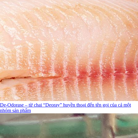
De-Odorase – từ chai “Deoray” huyền thoại đến tên gọi của cả một
nhóm sản phẩm