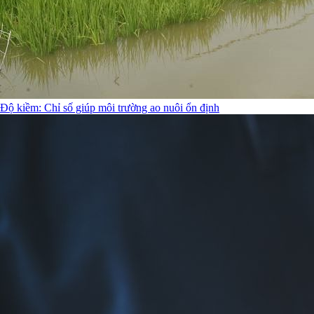
Độ kiềm: Chỉ số giúp môi trường ao nuôi ổn định