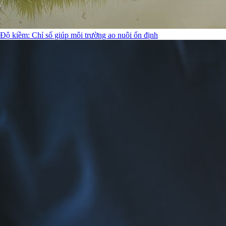
Độ kiềm: Chỉ số giúp môi trường ao nuôi ổn định