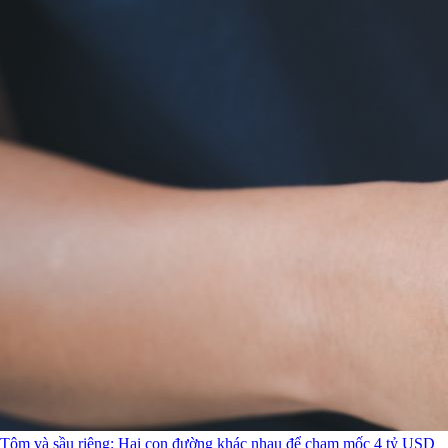
Tôm và sầu riêng: Hai con đường khác nhau để chạm mốc 4 tỷ USD