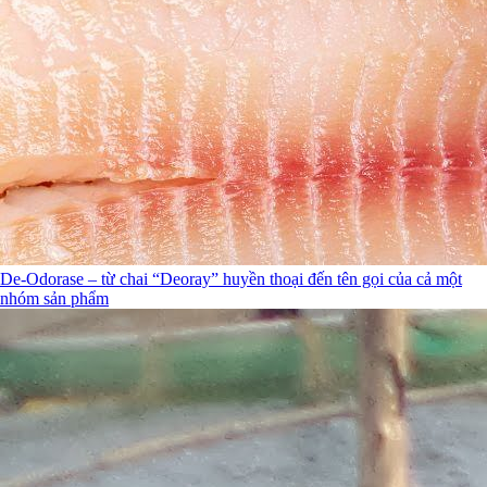
De-Odorase – từ chai “Deoray” huyền thoại đến tên gọi của cả một
nhóm sản phẩm