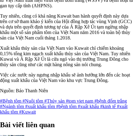
từ Việt Nam xuất hiện virus bệnh đốm trắng (WSSV) và bệnh hoại tử
gan tụy cấp tính (AHPNS).
Tuy nhiên, cũng có khả năng Kuwait ban hành quyết định này dựa
trên cơ sở tham khảo ý kiến của Hội đồng hợp tác vùng Vịnh (GCC)
và dựa trên quyết định tương tự của Ả Rập Xê Út tạm ngừng nhập
khẩu một số sản phẩm tôm của Việt Nam năm 2016 và toàn bộ thủy
sản của Việt Nam cuối tháng 1.2018.
Xuất khẩu thủy sản của Việt Nam vào Kuwait chỉ chiếm khoảng
0,15% tổng kim ngạch xuất khẩu thủy sản của Việt Nam. Tuy nhiên
Kuwai và Ả Rập Xê Út là cửa ngỏ vào thị trường Trung Đông cho
thủy sản cũng như các mặt hàng nông sản nói chung.
Việc các nước này ngưng nhập khẩu sẽ ảnh hưởng lớn đến các hoạt
động xuất khẩu của Việt Nam vào khu vực Trung Đông.
Nguồn: Báo Thanh Niên
#Bệnh tôm
#Nuôi tôm
#Thủy sản
#tom viet nam
#bệnh đốm trắng
#Ngành tôm
#xuất khẩu tôm
#bệnh tôm
#xuất khẩu
#kinh tế
#xuất
khẩu tôm
#Kuwait
Bài viết liên quan