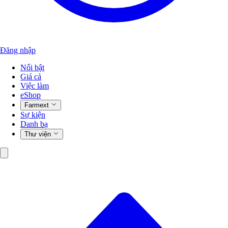
Đăng nhập
Nổi bật
Giá cả
Việc làm
eShop
Farmext
Sự kiện
Danh bạ
Thư viện