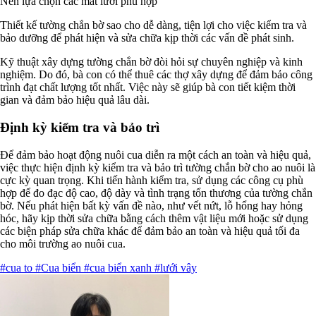
Nên lựa chọn các mắt lưới phù hợp
Thiết kế tường chắn bờ sao cho dễ dàng, tiện lợi cho việc kiểm tra và
bảo dưỡng để phát hiện và sửa chữa kịp thời các vấn đề phát sinh.
Kỹ thuật xây dựng tường chắn bờ đòi hỏi sự chuyên nghiệp và kinh
nghiệm. Do đó, bà con có thể thuê các thợ xây dựng để đảm bảo công
trình đạt chất lượng tốt nhất. Việc này sẽ giúp bà con tiết kiệm thời
gian và đảm bảo hiệu quả lâu dài.
Định kỳ kiểm tra và bảo trì
Để đảm bảo hoạt động nuôi cua diễn ra một cách an toàn và hiệu quả,
việc thực hiện định kỳ kiểm tra và bảo trì tường chắn bờ cho ao nuôi là
cực kỳ quan trọng. Khi tiến hành kiểm tra, sử dụng các công cụ phù
hợp để đo đạc độ cao, độ dày và tình trạng tổn thương của tường chắn
bờ. Nếu phát hiện bất kỳ vấn đề nào, như vết nứt, lỗ hổng hay hỏng
hóc, hãy kịp thời sửa chữa bằng cách thêm vật liệu mới hoặc sử dụng
các biện pháp sửa chữa khác để đảm bảo an toàn và hiệu quả tối đa
cho môi trường ao nuôi cua.
#cua to
#Cua biển
#cua biển xanh
#lưới vây