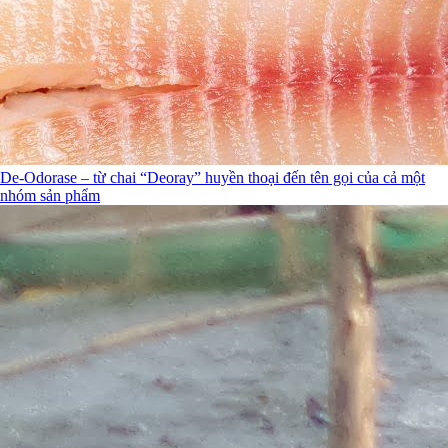
De-Odorase – từ chai “Deoray” huyền thoại đến tên gọi của cả một
nhóm sản phẩm