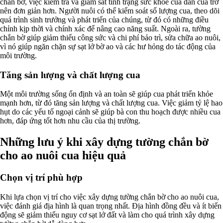
chắn bờ, việc kiểm tra và giám sát tình trạng sức khỏe của đàn cua trở
nên đơn giản hơn. Người nuôi có thể kiểm soát số lượng cua, theo dõi
quá trình sinh trưởng và phát triển của chúng, từ đó có những điều
chỉnh kịp thời và chính xác để nâng cao năng suất. Ngoài ra, tường
chắn bờ giúp giảm thiểu công sức và chi phí bảo trì, sửa chữa ao nuôi,
vì nó giúp ngăn chặn sự sạt lở bờ ao và các hư hỏng do tác động của
môi trường.
Tăng sản lượng và chất lượng cua
Một môi trường sống ổn định và an toàn sẽ giúp cua phát triển khỏe
mạnh hơn, từ đó tăng sản lượng và chất lượng cua. Việc giảm tỷ lệ hao
hụt do các yếu tố ngoại cảnh sẽ giúp bà con thu hoạch được nhiều cua
hơn, đáp ứng tốt hơn nhu cầu của thị trường.
Những lưu ý khi xây dựng tường chắn bờ
cho ao nuôi cua hiệu quả
Chọn vị trí phù hợp
Khi lựa chọn vị trí cho việc xây dựng tường chắn bờ cho ao nuôi cua,
việc đánh giá địa hình là quan trọng nhất. Địa hình đồng đều và ít biến
động sẽ giảm thiểu nguy cơ sạt lở đất và làm cho quá trình xây dựng