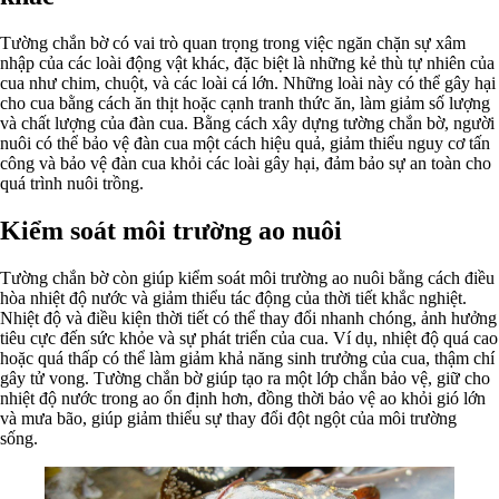
Tường chắn bờ có vai trò quan trọng trong việc ngăn chặn sự xâm
nhập của các loài động vật khác, đặc biệt là những kẻ thù tự nhiên của
cua như chim, chuột, và các loài cá lớn. Những loài này có thể gây hại
cho cua bằng cách ăn thịt hoặc cạnh tranh thức ăn, làm giảm số lượng
và chất lượng của đàn cua. Bằng cách xây dựng tường chắn bờ, người
nuôi có thể bảo vệ đàn cua một cách hiệu quả, giảm thiểu nguy cơ tấn
công và bảo vệ đàn cua khỏi các loài gây hại, đảm bảo sự an toàn cho
quá trình nuôi trồng.
Kiểm soát môi trường ao nuôi
Tường chắn bờ còn giúp kiểm soát môi trường ao nuôi bằng cách điều
hòa nhiệt độ nước và giảm thiểu tác động của thời tiết khắc nghiệt.
Nhiệt độ và điều kiện thời tiết có thể thay đổi nhanh chóng, ảnh hưởng
tiêu cực đến sức khỏe và sự phát triển của cua. Ví dụ, nhiệt độ quá cao
hoặc quá thấp có thể làm giảm khả năng sinh trưởng của cua, thậm chí
gây tử vong. Tường chắn bờ giúp tạo ra một lớp chắn bảo vệ, giữ cho
nhiệt độ nước trong ao ổn định hơn, đồng thời bảo vệ ao khỏi gió lớn
và mưa bão, giúp giảm thiểu sự thay đổi đột ngột của môi trường
sống.