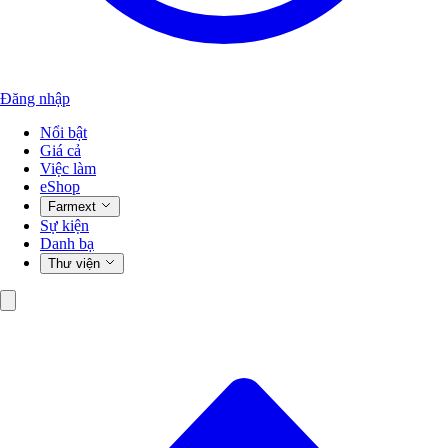
Đăng nhập
Nổi bật
Giá cả
Việc làm
eShop
Farmext
Sự kiện
Danh bạ
Thư viện