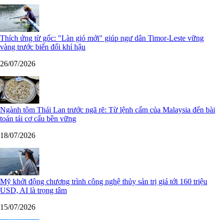
Thích ứng từ gốc: "Làn gió mới" giúp ngư dân Timor-Leste vững
vàng trước biến đổi khí hậu
26/07/2026
Ngành tôm Thái Lan trước ngã rẽ: Từ lệnh cấm của Malaysia đến bài
toán tái cơ cấu bền vững
18/07/2026
Mỹ khởi động chương trình công nghệ thủy sản trị giá tới 160 triệu
USD, AI là trọng tâm
15/07/2026