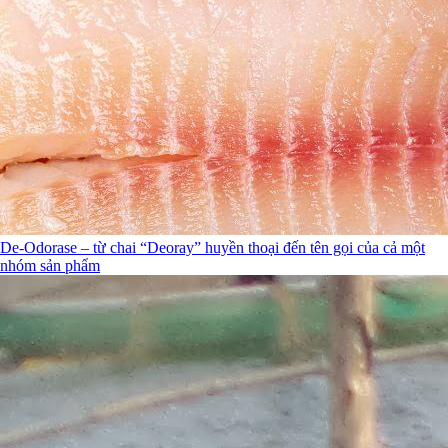
De-Odorase – từ chai “Deoray” huyền thoại đến tên gọi của cả một
nhóm sản phẩm