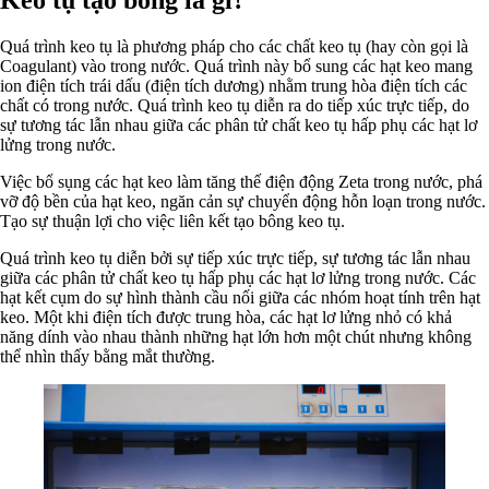
Quá trình keo tụ là phương pháp cho các chất keo tụ (hay còn gọi là
Coagulant) vào trong nước. Quá trình này bổ sung các hạt keo mang
ion điện tích trái dấu (điện tích dương) nhằm trung hòa điện tích các
chất có trong nước. Quá trình keo tụ diễn ra do tiếp xúc trực tiếp, do
sự tương tác lẫn nhau giữa các phân tử chất keo tụ hấp phụ các hạt lơ
lửng trong nước.
Việc bổ sụng các hạt keo làm tăng thế điện động Zeta trong nước, phá
vỡ độ bền của hạt keo, ngăn cản sự chuyển động hỗn loạn trong nước.
Tạo sự thuận lợi cho việc liên kết tạo bông keo tụ.
Quá trình keo tụ diễn bởi sự tiếp xúc trực tiếp, sự tương tác lẫn nhau
giữa các phân tử chất keo tụ hấp phụ các hạt lơ lửng trong nước. Các
hạt kết cụm do sự hình thành cầu nối giữa các nhóm hoạt tính trên hạt
keo. Một khi điện tích được trung hòa, các hạt lơ lửng nhỏ có khả
năng dính vào nhau thành những hạt lớn hơn một chút nhưng không
thể nhìn thấy bằng mắt thường.