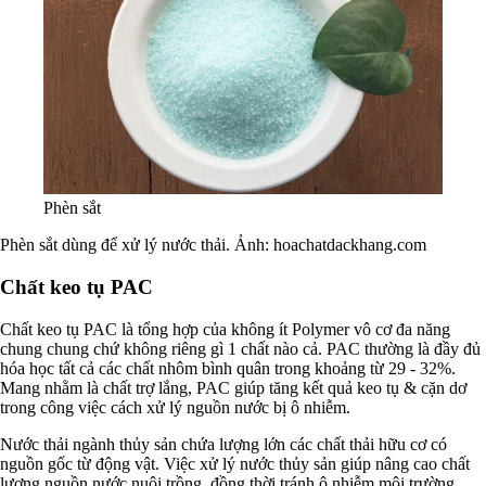
Phèn sắt
Phèn sắt dùng để xử lý nước thải. Ảnh: hoachatdackhang.com
Chất keo tụ PAC
Chất keo tụ PAC là tổng hợp của không ít Polymer vô cơ đa năng
chung chung chứ không riêng gì 1 chất nào cả. PAC thường là đầy đủ
hóa học tất cả các chất nhôm bình quân trong khoảng từ 29 - 32%.
Mang nhằm là chất trợ lắng, PAC giúp tăng kết quả keo tụ & cặn dơ
trong công việc cách xử lý nguồn nước bị ô nhiễm.
Nước thải ngành thủy sản chứa lượng lớn các chất thải hữu cơ có
nguồn gốc từ động vật. Việc xử lý nước thủy sản giúp nâng cao chất
lượng nguồn nước nuôi trồng, đồng thời tránh ô nhiễm môi trường.