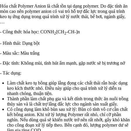
Hóa chất Polymer Anion là chất tồn tại dạng polymer. Do đặc tính ăn
mòn cao nên polymer anion có vai trò hỗ trợ đắc lực trong quá trình
keo tụ ứng dụng trong quá trình xử lý nước thải, bể bơi, ngành giấy,
…
- Công thức hóa học: CONH
[CH
-CH-]n
2
2
- Hình thái: Dạng bột
- Màu sắc: Màu trắng
- Đặc tính: Không mùi, tính hút ẩm mạnh, gặp nước sẽ bị trương nở
- Tác dụng:
Làm chất keo tụ bông giúp lắng đọng các chất thải rắn hoặc dạng
keo kích thước nhỏ. Điều này giúp cho quá trình xử lý diễn ra
nhanh chóng, thuận tiện.
Thành phần làm chất phụ gia và kết dính trong thức ăn nuôi trồng
thủy sản và là chất trợ lắng đắc lực cho ngành sản xuất giấy.
Có công dụng làm khô bùn sau xử lý: Bùn có tính vô cơ cần chất
kết bông anion. Khi xử lý lượng Polymer rất nhỏ, chỉ cỡ phần
nghìn. Nếu dùng quá sẽ khiến nước trở nên rất nhớt, gây khó khăn
cho công đoạn xử lý tiếp theo. Bên cạnh đó, lượng polymer dư sẽ
làm gia tăng COD.