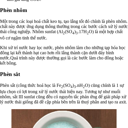
Phèn nhôm
Một trong các loại hoá chất keo tụ, tạo lắng tốt đó chính là phèn nhôm.
chất này được ứng dụng thông thường trong các bước cách xử lý nước
thải công nghiệp. Nhôm sunfat (Al
(SO
)
.17H
O) là một hợp chất
2
4
3
2
vô cơ ngậm tinh thể nước.
Khi xử trí nước hay lọc nước, phèn nhôm làm cho những tạp hóa học
đông lại kết thành hạt cao hơn rồi lắng thành cặn dưới đáy bình
nước.Quá trình này được thường gọi là các bước làm cho đông hoặc
kết bông.
Phèn sắt
Phèn sắt (công thức hoá học là Fe
(SO
)
.nH
O) cũng chính là 1 sự
2
4
3
2
lựa chọn có lợi trong xử lý nước thải hiện nay. Tương tự như muối
nhôm, sắt III sunfat cũng đều có nguyên tắc phản ứng để giải pháp xử
lý nước thải giống đã đề cập phía bên trên là thuỷ phân and tạo ra axit.