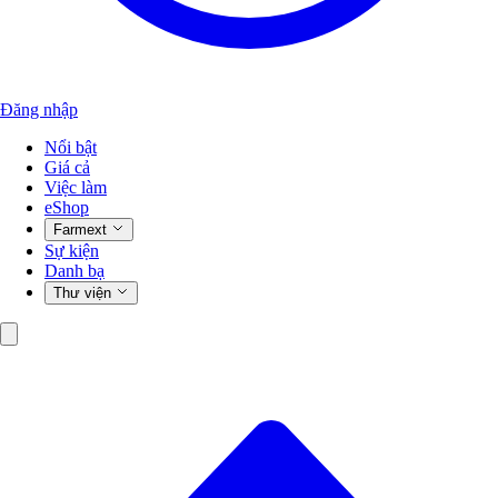
Đăng nhập
Nổi bật
Giá cả
Việc làm
eShop
Farmext
Sự kiện
Danh bạ
Thư viện