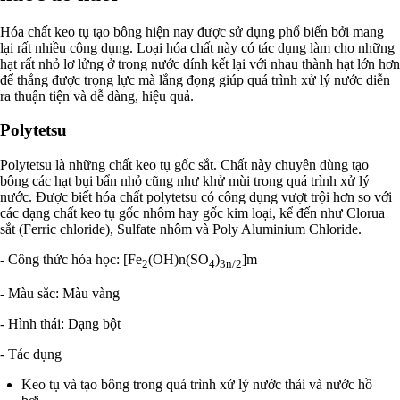
Hóa chất keo tụ tạo bông hiện nay được sử dụng phổ biến bởi mang
lại rất nhiều công dụng. Loại hóa chất này có tác dụng làm cho những
hạt rất nhỏ lơ lửng ở trong nước dính kết lại với nhau thành hạt lớn hơn
để thắng được trọng lực mà lắng đọng giúp quá trình xử lý nước diễn
ra thuận tiện và dễ dàng, hiệu quả.
Polytetsu
Polytetsu là những chất keo tụ gốc sắt. Chất này chuyên dùng tạo
bông các hạt bụi bẩn nhỏ cũng như khử mùi trong quá trình xử lý
nước. Được biết hóa chất polytetsu có công dụng vượt trội hơn so với
các dạng chất keo tụ gốc nhôm hay gốc kim loại, kể đến như Clorua
sắt (Ferric chloride), Sulfate nhôm và Poly Aluminium Chloride.
- Công thức hóa học: [Fe
(OH)n(SO
)
]m
2
4
3n/2
- Màu sắc: Màu vàng
- Hình thái: Dạng bột
- Tác dụng
Keo tụ và tạo bông trong quá trình xử lý nước thải và nước hồ