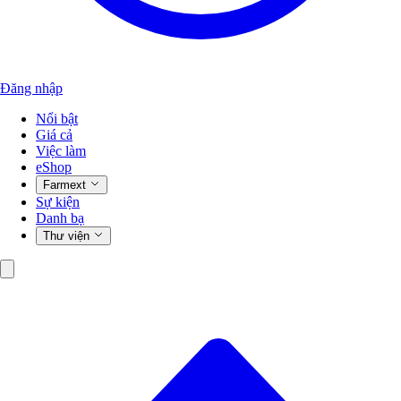
Đăng nhập
Nổi bật
Giá cả
Việc làm
eShop
Farmext
Sự kiện
Danh bạ
Thư viện