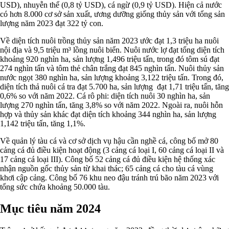
USD), nhuyễn thể (0,8 tỷ USD), cá ngừ (0,9 tỷ USD). Hiện cả nước
có hơn 8.000 cơ sở sản xuất, ương dưỡng giống thủy sản với tổng sản
lượng năm 2023 đạt 322 tỷ con.
Về diện tích nuôi trồng thủy sản năm 2023 ước đạt 1,3 triệu ha nuôi
nội địa và 9,5 triệu m³ lồng nuôi biển. Nuôi nước lợ đạt tổng diện tích
khoảng 920 nghìn ha, sản lượng 1,496 triệu tấn, trong đó tôm sú đạt
274 nghìn tấn và tôm thẻ chân trắng đạt 845 nghìn tấn. Nuôi thủy sản
nước ngọt 380 nghìn ha, sản lượng khoảng 3,122 triệu tấn. Trong đó,
diện tích thả nuôi cá tra đạt 5.700 ha, sản lượng đạt 1,71 triệu tấn, tăng
0,6% so với năm 2022. Cá rô phi: diện tích nuôi 30 nghìn ha, sản
lượng 270 nghìn tấn, tăng 3,8% so với năm 2022. Ngoài ra, nuôi hỗn
hợp và thủy sản khác đạt diện tích khoảng 344 nghìn ha, sản lượng
1,142 triệu tấn, tăng 1,1%.
Về quản lý tàu cá và cơ sở dịch vụ hậu cần nghề cá, công bố mở 80
cảng cá đủ điều kiện hoạt động (3 cảng cá loại I, 60 cảng cá loại II và
17 cảng cá loại III). Công bố 52 cảng cá đủ điều kiện hệ thống xác
nhận nguồn gốc thủy sản từ khai thác; 65 cảng cá cho tàu cá vùng
khơi cập cảng. Công bố 76 khu neo đậu tránh trú bão năm 2023 với
tổng sức chứa khoảng 50.000 tàu.
Mục tiêu năm 2024