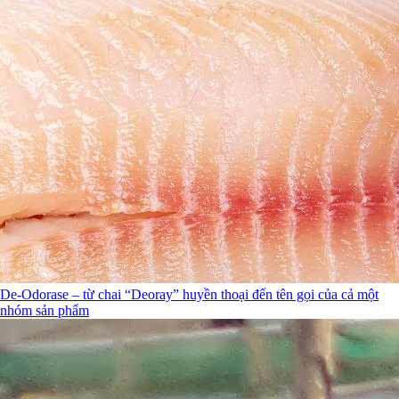
De-Odorase – từ chai “Deoray” huyền thoại đến tên gọi của cả một
nhóm sản phẩm