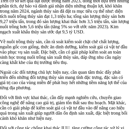
Trên cơ sở kết quả đạt được trong năm 2023, đồng thời dựa trên những
phân tích, dự báo và đánh giá nhận diện những thuận lợi, khó khăn
trong năm 2024, ngành thủy sản đã đặt ra mục tiêu cụ thể như: diện
tích nuôi trồng thủy sản đạt 1,3 triệu ha; tổng sản lượng thủy sản hơn
9,27 triệu tấn, trong đó sản lượng khai thác hơn 3,5 triệu tấn, sản lượng
nuôi trồng hơn 5,6 triệu tấn (tăng 5% so với ước năm 2023). Kim
ngạch xuất khẩu thủy sản ước đạt 9,5 tỷ USD.
Về nuôi trồng thủy sản, cần rà soát kiểm soát chặt chẽ chất lượng,
nguồn gốc con giống, thức ăn dinh dưỡng, kiểm soát giá cả vật tư đầu
vào phục vụ sản xuất. Đặc biệt, cần có giải pháp kiểm soát an toàn
sinh học trong nuôi trồng sản xuất thủy sản, đáp ứng nhu cầu ngày
càng khắt khe của thị trường tiêu thụ.
Ngoài các đối tượng chủ lực hiện nay, cần quan tâm thúc đẩy phát
triển đến những đối tượng thủy sản mang tính đặc trưng, đặc sản có
giá trị cao của vùng miền để phát huy hết những tiềm năng lợi thế của
từng địa phương.
Đối với lĩnh vực khai thác, cần đẩy mạnh nghiên cứu, chuyển giao
công nghệ để nâng cao giá trị, giảm tổn thất sau thu hoạch. Mặt khác,
cần có giải pháp để kiểm soát giá cả vật tư đầu vào để nâng cao hiệu
quả trong sản xuất giúp người dân ổn định sản xuất, đặc biệt trong bổi
cảnh khó khăn như hiện nay.
Đối với công tác chống khai thác IUU, tăng cường công tác xử lý vi