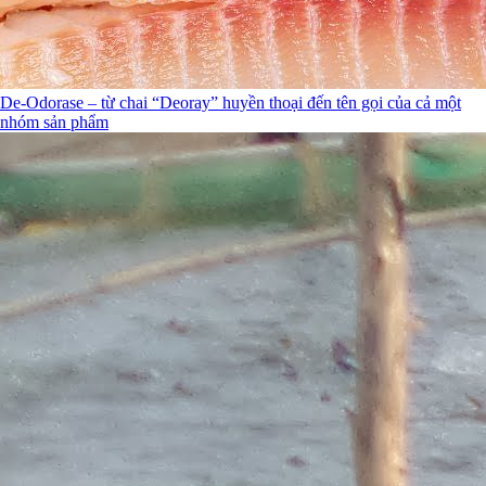
De-Odorase – từ chai “Deoray” huyền thoại đến tên gọi của cả một
nhóm sản phẩm