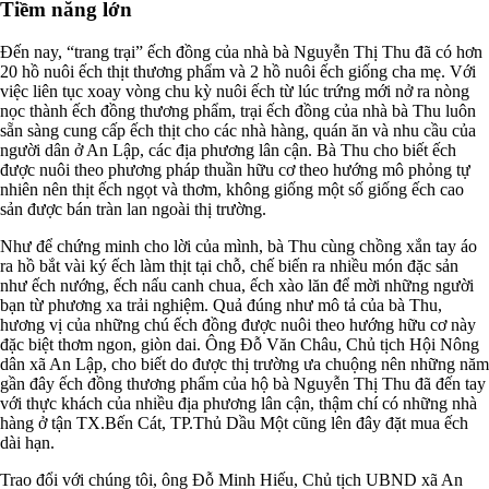
Tiềm năng lớn
Đến nay, “trang trại” ếch đồng của nhà bà Nguyễn Thị Thu đã có hơn
20 hồ nuôi ếch thịt thương phẩm và 2 hồ nuôi ếch giống cha mẹ. Với
việc liên tục xoay vòng chu kỳ nuôi ếch từ lúc trứng mới nở ra nòng
nọc thành ếch đồng thương phẩm, trại ếch đồng của nhà bà Thu luôn
sẵn sàng cung cấp ếch thịt cho các nhà hàng, quán ăn và nhu cầu của
người dân ở An Lập, các địa phương lân cận. Bà Thu cho biết ếch
được nuôi theo phương pháp thuần hữu cơ theo hướng mô phỏng tự
nhiên nên thịt ếch ngọt và thơm, không giống một số giống ếch cao
sản được bán tràn lan ngoài thị trường.
Như để chứng minh cho lời của mình, bà Thu cùng chồng xắn tay áo
ra hồ bắt vài ký ếch làm thịt tại chỗ, chế biến ra nhiều món đặc sản
như ếch nướng, ếch nấu canh chua, ếch xào lăn để mời những người
bạn từ phương xa trải nghiệm. Quả đúng như mô tả của bà Thu,
hương vị của những chú ếch đồng được nuôi theo hướng hữu cơ này
đặc biệt thơm ngon, giòn dai. Ông Đỗ Văn Châu, Chủ tịch Hội Nông
dân xã An Lập, cho biết do được thị trường ưa chuộng nên những năm
gần đây ếch đồng thương phẩm của hộ bà Nguyễn Thị Thu đã đến tay
với thực khách của nhiều địa phương lân cận, thậm chí có những nhà
hàng ở tận TX.Bến Cát, TP.Thủ Dầu Một cũng lên đây đặt mua ếch
dài hạn.
Trao đổi với chúng tôi, ông Đỗ Minh Hiếu, Chủ tịch UBND xã An