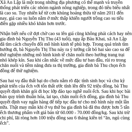
Xã An Lập là một trong những địa phương có thế mạnh và truyền
thống phát triển các nhóm ngành nông nghiệp, trong đó tiêu biểu nhất
là cao su. Tuy nhiên kể từ cơn khủng hoảng thừa từ năm 2011 đến
nay, giá cao su luôn nằm ở mức thấp khiến người trồng cao su tiểu
điền gặp nhiều khó khăn hơn trước.
Nhận biết nếu cứ đợi chờ cao su lên giá cũng không phải cách hay nên
gia đình bà Nguyễn Thị Thu (43 tuổi), ngụ ấp Bàu Khai, xã An Lập
đã tìm cách chuyển đổi mô hình kinh tế phù hợp. Trong quá trình tìm
hướng đi, bà Nguyễn Thị Thu nảy ra ý tưởng cắt bỏ hai sào cao su để
thử nghiệm những mô hình kinh tế chăn nuôi theo hướng trang trại
nhỏ khép kín. Sau khi cân nhắc về mức đầu tư ban đầu, rủi ro trong
chăn nuôi và tiềm năng đưa ra thị trường, gia đình bà Thu chọn ếch
đồng để thử nghiệm.
Sau hai vụ đầu thất bại do chưa nắm rõ đặc tính sinh học và chu kỳ
phát triển của ếch với tổn thất ước tính lên đến 92 triệu đồng, bà Thu
quyết định khăn gói đi học lớp đào tạo nghề nuôi ếch. Sau khi học bài
bản quy trình thuần hóa, lai tạo, chăn nuôi ếch đồng, gia đình bà Thu
quyết định vay ngân hàng để tiếp tục đầu tư cho mô hình này một lần
nữa. Thật may mắn khi ở vụ thứ ba gia đình bà đã thu được hơn 5 tấn
ếch thương phẩm với giá bán từ 60.000 - 70.000 đồng/kg. Sau khi trừ
chi phí, lãi ròng hơn 100 triệu đồng sau 6 tháng kiên trì “ăn, ngủ cùng
ếch”.