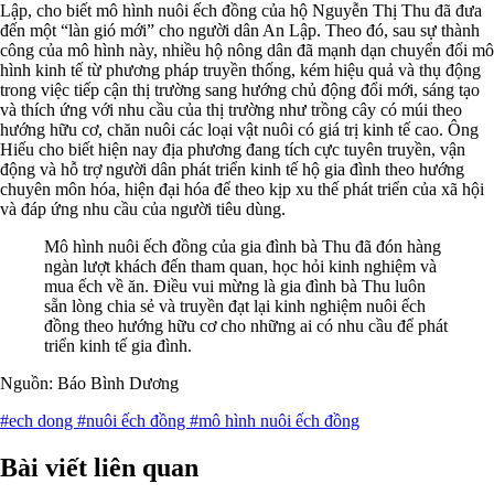
Lập, cho biết mô hình nuôi ếch đồng của hộ Nguyễn Thị Thu đã đưa
đến một “làn gió mới” cho người dân An Lập. Theo đó, sau sự thành
công của mô hình này, nhiều hộ nông dân đã mạnh dạn chuyển đổi mô
hình kinh tế từ phương pháp truyền thống, kém hiệu quả và thụ động
trong việc tiếp cận thị trường sang hướng chủ động đổi mới, sáng tạo
và thích ứng với nhu cầu của thị trường như trồng cây có múi theo
hướng hữu cơ, chăn nuôi các loại vật nuôi có giá trị kinh tế cao. Ông
Hiếu cho biết hiện nay địa phương đang tích cực tuyên truyền, vận
động và hỗ trợ người dân phát triển kinh tế hộ gia đình theo hướng
chuyên môn hóa, hiện đại hóa để theo kịp xu thế phát triển của xã hội
và đáp ứng nhu cầu của người tiêu dùng.
Mô hình nuôi ếch đồng của gia đình bà Thu đã đón hàng
ngàn lượt khách đến tham quan, học hỏi kinh nghiệm và
mua ếch về ăn. Điều vui mừng là gia đình bà Thu luôn
sẵn lòng chia sẻ và truyền đạt lại kinh nghiệm nuôi ếch
đồng theo hướng hữu cơ cho những ai có nhu cầu để phát
triển kinh tế gia đình.
Nguồn: Báo Bình Dương
#ech dong
#nuôi ếch đồng
#mô hình nuôi ếch đồng
Bài viết liên quan