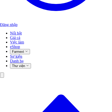
Đăng nhập
Nổi bật
Giá cả
Việc làm
eShop
Farmext
Sự kiện
Danh bạ
Thư viện