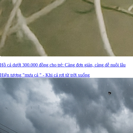
Hồ cá dưới 300.000 đồng cho trẻ: Càng đơn giản, càng dễ nuôi lâu
Hiện tượng "mưa cá " - Khi cá rơi từ trời xuống