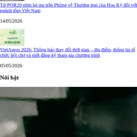
Từ POR20 nhìn lại ma trận Phòng vệ Thương mại của Hoa Kỳ đối với
ngành tôm Việt Nam
14/05/2026
VietAgros 2026: Thông báo thay đổi thời gian – địa điểm, thông tin tổ
chức hội chợ và mời đăng ký tham gia chương trình
05/05/2026
Nổi bật