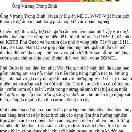
Ông Vương Trọng Bình
Ông Vương Trọng Bình, Quản lý Dự án MDC, WWF-Việt Nam giới
thiệu về dự án và hoạt động phối hợp với các doanh nghiệp
Chiến lược thúc đẩy hợp tác giữa các bên liên quan như vậy khi được
triển khai cho các vùng bờ biển dễ bị tổn thương của ĐBSCL, đặc biệt
tại KBTB Phú Quốc và ba cụm đảo nhỏ ở vùng biển Tây Nam là Hải
Tặc, Ba Lụa, Nam Du sẽ góp phần vào mục tiêu giảm thiểu các mối
đe dọa đối với đa dạng sinh học và nguồn lợi thủy sản, đồng thời tăng
cường sức chống chịu cho hệ sinh thái ven biển vùng ĐBSCL.
Phú Quốc là hòn đảo lớn nhất Việt Nam, với hệ sinh thái đa dạng bao
gồm những rạn san hô, thảm cỏ biển rộng hàng nghìn héc-ta. Những
hệ sinh thái vô giá này đang đối mặt với những nguy cơ về suy thoái, ô
nhiễm môi trường và biến đổi khí hậu. Các thảm cỏ biển còn được gọi
là “vườn ươm của biển”, một trong những hệ sinh thái hiệu quả nhất
thế giới, cung cấp môi trường sống và thức ăn cho nhiều loại động vật
biển, cũng là nguồn hấp thụ carbon đáng tin cậy.
Ghi nhận của cơ quan quản lý địa phương cho thấy việc khai thác thủy
sản bằng lưới vét đáy hoặc lưới giã cào đang làm ảnh hưởng nghiêm
trọng đến các bãi cỏ biển, bên cạnh nguyên nhân ô nhiễm môi trường
và biến đổi khí hậu. Các rạn san hô, một sinh cảnh biển cực kì quan
trọng khác, cũng đang phải chịu số phận tương tự, chưa kể đến tác