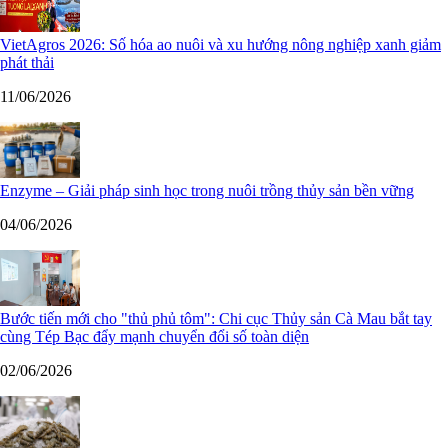
VietAgros 2026: Số hóa ao nuôi và xu hướng nông nghiệp xanh giảm
phát thải
11/06/2026
Enzyme – Giải pháp sinh học trong nuôi trồng thủy sản bền vững
04/06/2026
Bước tiến mới cho "thủ phủ tôm": Chi cục Thủy sản Cà Mau bắt tay
cùng Tép Bạc đẩy mạnh chuyển đổi số toàn diện
02/06/2026