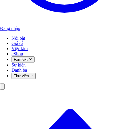
Đăng nhập
Nổi bật
Giá cả
Việc làm
eShop
Farmext
Sự kiện
Danh bạ
Thư viện