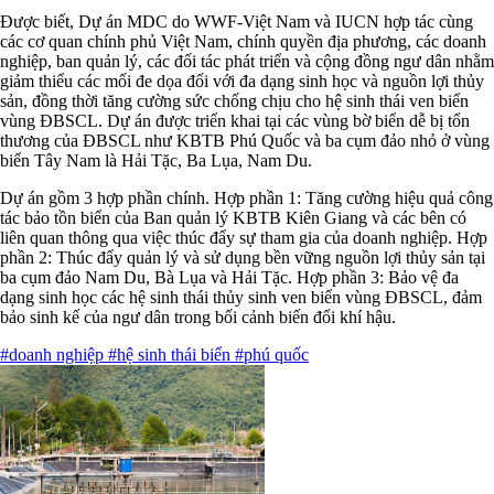
Được biết, Dự án MDC do WWF-Việt Nam và IUCN hợp tác cùng
các cơ quan chính phủ Việt Nam, chính quyền địa phương, các doanh
nghiệp, ban quản lý, các đối tác phát triển và cộng đồng ngư dân nhằm
giảm thiểu các mối đe dọa đối với đa dạng sinh học và nguồn lợi thủy
sản, đồng thời tăng cường sức chống chịu cho hệ sinh thái ven biển
vùng ĐBSCL. Dự án được triển khai tại các vùng bờ biển dễ bị tổn
thương của ĐBSCL như KBTB Phú Quốc và ba cụm đảo nhỏ ở vùng
biển Tây Nam là Hải Tặc, Ba Lụa, Nam Du.
Dự án gồm 3 hợp phần chính. Hợp phần 1: Tăng cường hiệu quả công
tác bảo tồn biển của Ban quản lý KBTB Kiên Giang và các bên có
liên quan thông qua việc thúc đẩy sự tham gia của doanh nghiệp. Hợp
phần 2: Thúc đẩy quản lý và sử dụng bền vững nguồn lợi thủy sản tại
ba cụm đảo Nam Du, Bà Lụa và Hải Tặc. Hợp phần 3: Bảo vệ đa
dạng sinh học các hệ sinh thái thủy sinh ven biển vùng ĐBSCL, đảm
bảo sinh kế của ngư dân trong bối cảnh biến đổi khí hậu.
#doanh nghiệp
#hệ sinh thái biển
#phú quốc