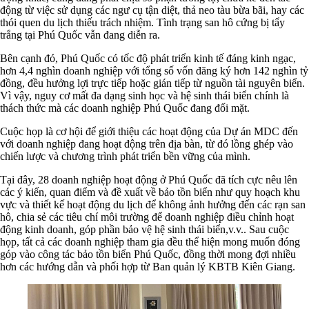
động từ việc sử dụng các ngư cụ tận diệt, thả neo tàu bừa bãi, hay các
thói quen du lịch thiếu trách nhiệm. Tình trạng san hô cứng bị tẩy
trắng tại Phú Quốc vẫn đang diễn ra.
Bên cạnh đó, Phú Quốc có tốc độ phát triển kinh tế đáng kinh ngạc,
hơn 4,4 nghìn doanh nghiệp với tổng số vốn đăng ký hơn 142 nghìn tỷ
đồng, đều hưởng lợi trực tiếp hoặc gián tiếp từ nguồn tài nguyên biển.
Vì vậy, nguy cơ mất đa dạng sinh học và hệ sinh thái biển chính là
thách thức mà các doanh nghiệp Phú Quốc đang đối mặt.
Cuộc họp là cơ hội để giới thiệu các hoạt động của Dự án MDC đến
với doanh nghiệp đang hoạt động trên địa bàn, từ đó lồng ghép vào
chiến lược và chương trình phát triển bền vững của mình.
Tại đây, 28 doanh nghiệp hoạt động ở Phú Quốc đã tích cực nêu lên
các ý kiến, quan điểm và đề xuất về bảo tồn biển như quy hoạch khu
vực và thiết kế hoạt động du lịch để không ảnh hưởng đến các rạn san
hô, chia sẻ các tiêu chí môi trường để doanh nghiệp điều chỉnh hoạt
động kinh doanh, góp phần bảo vệ hệ sinh thái biển,v.v.. Sau cuộc
họp, tất cả các doanh nghiệp tham gia đều thể hiện mong muốn đóng
góp vào công tác bảo tồn biển Phú Quốc, đồng thời mong đợi nhiều
hơn các hướng dẫn và phối hợp từ Ban quản lý KBTB Kiên Giang.