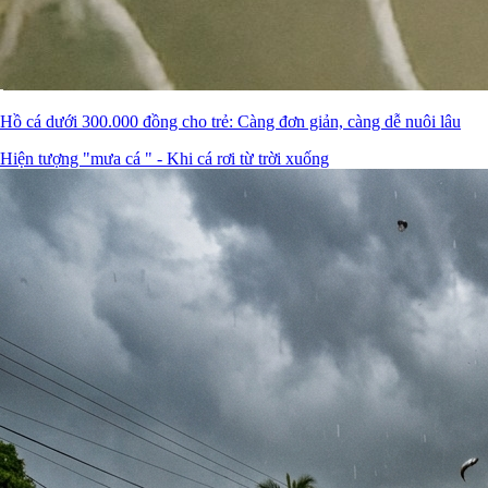
Hồ cá dưới 300.000 đồng cho trẻ: Càng đơn giản, càng dễ nuôi lâu
Hiện tượng "mưa cá " - Khi cá rơi từ trời xuống