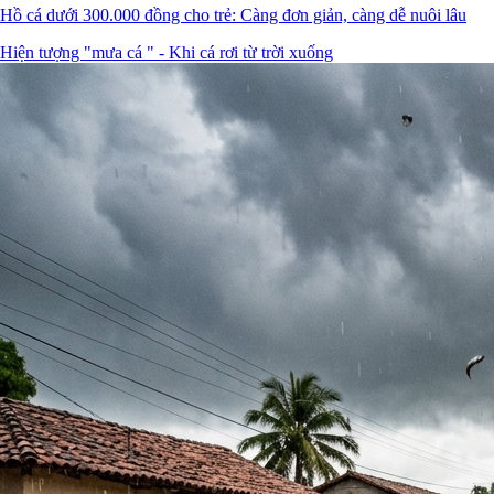
Hồ cá dưới 300.000 đồng cho trẻ: Càng đơn giản, càng dễ nuôi lâu
Hiện tượng "mưa cá " - Khi cá rơi từ trời xuống