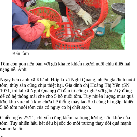
Bán tôm
Tôm còn non nên bán với giá khá rẻ khiến người nuôi chịu thiệt hại
nặng nề. Ảnh:
Ngay bên cạnh xã Khánh Hợp là xã Nghi Quang, nhiều gia đình nuôi
tôm, thủy sản cũng chịu thiệt hại. Gia đình chị Hoàng Thị Yến (SN
1971, trú tại xã Nghi Quang) đã đầu tư công nghệ với gần 2 tỷ đồng
để có hệ thống mái che cho 5 hồ nuôi tôm. Tuy nhiên lượng mưa quá
lớn, khu vực nhà kho chứa hệ thống máy tạo ô xi cũng bị ngập, khiến
5 hồ tôm nuôi tôm của có nguy cơ bị chết sạch.
Chiều ngày 25/11, chị yến cũng kiểm tra trọng lượng, sức khỏe của
tôm. Tuy nhiên hầu hết đều bị sốc do môi trường thay đổi quá mạnh
sau mưa lớn.