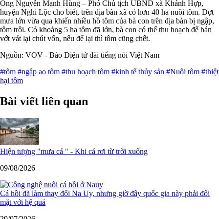
Ông Nguyễn Mạnh Hùng – Phó Chủ tịch UBND xã Khánh Hợp,
huyện Nghi Lộc cho biết, trên địa bàn xã có hơn 40 ha nuôi tôm. Đợt
mưa lớn vừa qua khiến nhiều hồ tôm của bà con trên địa bàn bị ngập,
tôm trôi. Có khoảng 5 ha tôm đã lớn, bà con có thể thu hoạch để bán
vớt vát lại chút vốn, nếu để lại thì tôm cũng chết.
Nguồn: VOV - Báo Điện tử đài tiếng nói Việt Nam
#tôm
#ngập ao tôm
#thu hoạch tôm
#kinh tế thủy sản
#Nuôi tôm
#thiệt
hại tôm
Bài viết liên quan
Hiện tượng "mưa cá " - Khi cá rơi từ trời xuống
09/08/2026
Cá hồi đã làm thay đổi Na Uy, nhưng giờ đây quốc gia này phải đối
mặt với hệ quả
29/07/2026