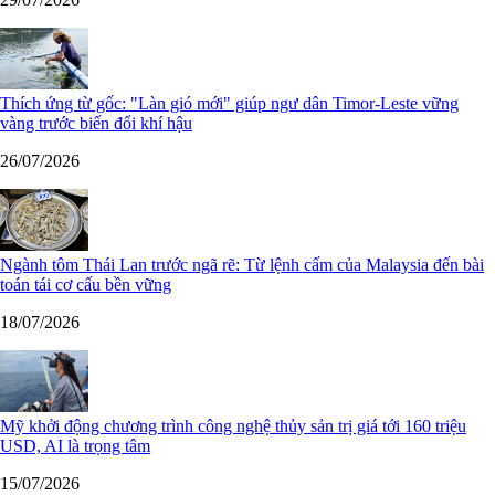
Thích ứng từ gốc: "Làn gió mới" giúp ngư dân Timor-Leste vững
vàng trước biến đổi khí hậu
26/07/2026
Ngành tôm Thái Lan trước ngã rẽ: Từ lệnh cấm của Malaysia đến bài
toán tái cơ cấu bền vững
18/07/2026
Mỹ khởi động chương trình công nghệ thủy sản trị giá tới 160 triệu
USD, AI là trọng tâm
15/07/2026