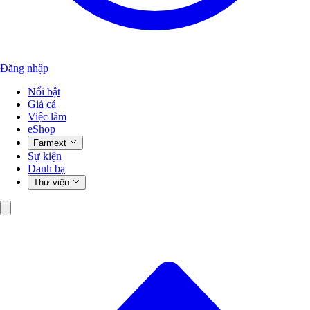
Đăng nhập
Nổi bật
Giá cả
Việc làm
eShop
Farmext
Sự kiện
Danh bạ
Thư viện