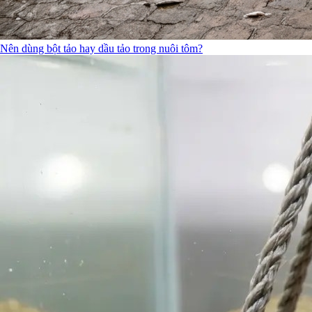
Nên dùng bột tảo hay dầu tảo trong nuôi tôm?