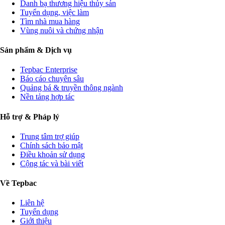
Danh bạ thương hiệu thủy sản
Tuyển dụng, việc làm
Tìm nhà mua hàng
Vùng nuôi và chứng nhận
Sản phẩm & Dịch vụ
Tepbac Enterprise
Báo cáo chuyên sâu
Quảng bá & truyền thông ngành
Nền tảng hợp tác
Hỗ trợ & Pháp lý
Trung tâm trợ giúp
Chính sách bảo mật
Điều khoản sử dụng
Cộng tác và bài viết
Về Tepbac
Liên hệ
Tuyển dụng
Giới thiệu