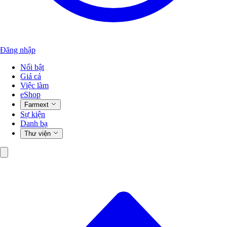
Đăng nhập
Nổi bật
Giá cả
Việc làm
eShop
Farmext
Sự kiện
Danh bạ
Thư viện