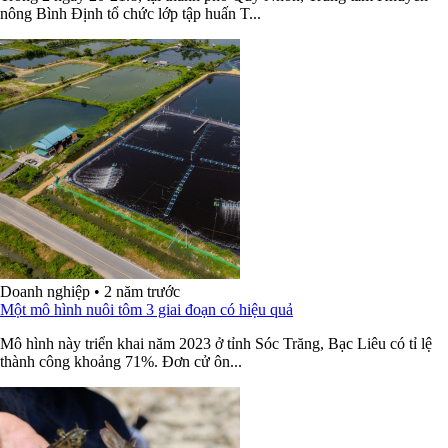
nông Bình Định tổ chức lớp tập huấn T...
Doanh nghiệp
•
2 năm trước
Một mô hình nuôi tôm 3 giai đoạn có hiệu quả
Mô hình này triển khai năm 2023 ở tỉnh Sóc Trăng, Bạc Liêu có tỉ lệ
thành công khoảng 71%. Đơn cử ôn...