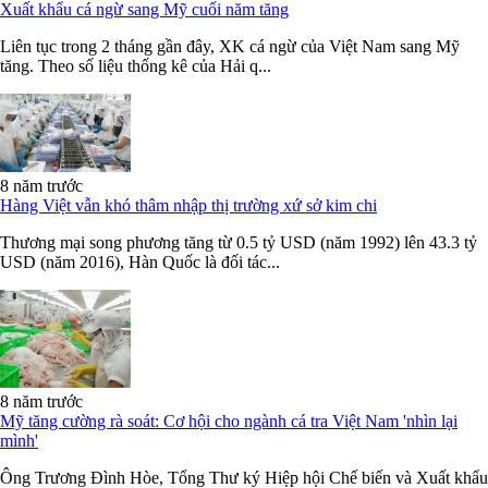
Xuất khẩu cá ngừ sang Mỹ cuối năm tăng
Liên tục trong 2 tháng gần đây, XK cá ngừ của Việt Nam sang Mỹ
tăng. Theo số liệu thống kê của Hải q...
8 năm trước
Hàng Việt vẫn khó thâm nhập thị trường xứ sở kim chi
Thương mại song phương tăng từ 0.5 tỷ USD (năm 1992) lên 43.3 tỷ
USD (năm 2016), Hàn Quốc là đối tác...
8 năm trước
Mỹ tăng cường rà soát: Cơ hội cho ngành cá tra Việt Nam 'nhìn lại
mình'
Ông Trương Đình Hòe, Tổng Thư ký Hiệp hội Chế biến và Xuất khẩu