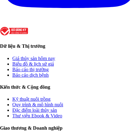
Dữ liệu & Thị trường
Giá thủy sản hôm nay
Biểu đồ & lịch sử giá
Báo cáo thị trường
Báo cáo dịch bệnh
Kiến thức & Cộng đồng
Kỹ thuật nuôi trồng
Quy trình & mô hình nuôi
Đặc điểm loài thủy sản
Thư viện Ebook & Video
Giao thương & Doanh nghiệp