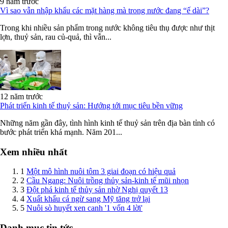
9 năm trước
Vì sao vẫn nhập khẩu các mặt hàng mà trong nước đang “ế dài”?
Trong khi nhiều sản phẩm trong nước không tiêu thụ được như thịt
lợn, thuỷ sản, rau củ-quả, thì vẫn...
12 năm trước
Phát triển kinh tế thuỷ sản: Hướng tới mục tiêu bền vững
Những năm gần đây, tình hình kinh tế thuỷ sản trên địa bàn tỉnh có
bước phát triển khá mạnh. Năm 201...
Xem nhiều nhất
1
Một mô hình nuôi tôm 3 giai đoạn có hiệu quả
2
Cầu Ngang: Nuôi trồng thủy sản-kinh tế mũi nhọn
3
Đột phá kinh tế thủy sản nhờ Nghị quyết 13
4
Xuất khẩu cá ngừ sang Mỹ tăng trở lại
5
Nuôi sò huyết xen canh '1 vốn 4 lời'
Danh mục tin tức