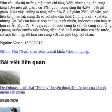
Nhu cầu của thị trường một năm chỉ tăng 3-5% nhưng nguồn cung
tăng 10% nên giá giảm, cứ 1% nguồn cung tăng thì 4,5% - 5% giá
giảm. Như vậy, chúng ta tăng thêm 5% là giá giảm 25%. Vì vậy, phải
liên kết nhau lại, cung đủ so với nhu cầu thôi. Chúng ta sản xuất tôm
nhưng Ấn Độ còn bán rẻ hơn chúng ta rất nhiều, Indonesia còn bán rẻ
hơn cả Ấn Độ nữa. Vì vậy, câu hỏi cuối cùng là vấn đề cung cầu. Ông
Quang muốn truyền một thông điệp là sẽ phải thảo luận với các nước,
có một liên hiệp để làm sao cung với cầu phù hợp với nhau.
Nguồn: Vasep, 15/08/2016
#Minh Phú
#Xuất khẩu
#tôm
#xuất khẩu
#doanh nghiệp
Bài viết liên quan
De-Odorase – từ chai “Deoray” huyền thoại đến tên gọi của cả một
nhóm sản phẩm
05/08/2026