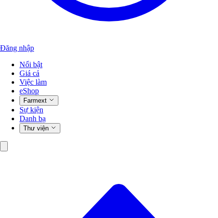
Đăng nhập
Nổi bật
Giá cả
Việc làm
eShop
Farmext
Sự kiện
Danh bạ
Thư viện