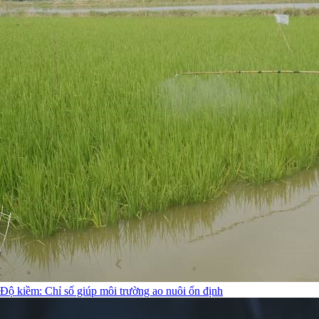
Độ kiềm: Chỉ số giúp môi trường ao nuôi ổn định