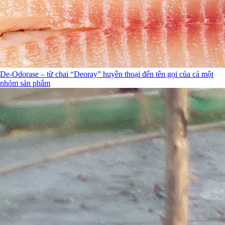
De-Odorase – từ chai “Deoray” huyền thoại đến tên gọi của cả một
nhóm sản phẩm