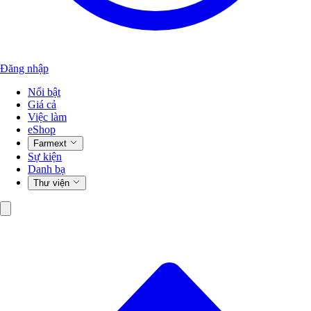
Đăng nhập
Nổi bật
Giá cả
Việc làm
eShop
Farmext
Sự kiện
Danh bạ
Thư viện