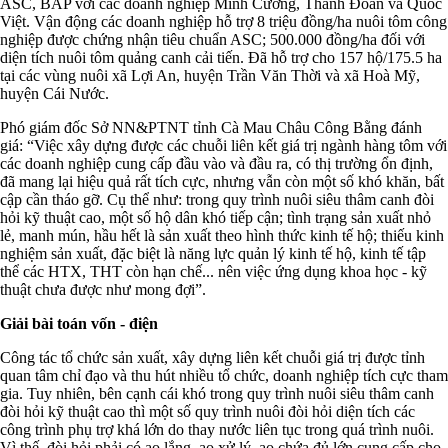
ASC, BAP với các doanh nghiệp Minh Cường, Thanh Đoàn và Quốc
Việt. Vận động các doanh nghiệp hỗ trợ 8 triệu đồng/ha nuôi tôm công
nghiệp được chứng nhận tiêu chuẩn ASC; 500.000 đồng/ha đối với
diện tích nuôi tôm quảng canh cải tiến. Đã hỗ trợ cho 157 hộ/175.5 ha
tại các vùng nuôi xã Lợi An, huyện Trần Văn Thời và xã Hoà Mỹ,
huyện Cái Nước.
Phó giám đốc Sở NN&PTNT tỉnh Cà Mau Châu Công Bằng đánh
giá: “Việc xây dựng được các chuỗi liên kết giá trị ngành hàng tôm với
các doanh nghiệp cung cấp đầu vào và đầu ra, có thị trường ổn định,
đã mang lại hiệu quả rất tích cực, nhưng vẫn còn một số khó khăn, bất
cập cần tháo gỡ. Cụ thể như: trong quy trình nuôi siêu thâm canh đòi
hỏi kỹ thuật cao, một số hộ dân khó tiếp cận; tình trạng sản xuất nhỏ
lẻ, manh mún, hầu hết là sản xuất theo hình thức kinh tế hộ; thiếu kinh
nghiệm sản xuất, đặc biệt là năng lực quản lý kinh tế hộ, kinh tế tập
thể các HTX, THT còn hạn chế... nên việc ứng dụng khoa học - kỹ
thuật chưa được như mong đợi”.
Giải bài toán vốn - điện
Công tác tổ chức sản xuất, xây dựng liên kết chuỗi giá trị được tỉnh
quan tâm chỉ đạo và thu hút nhiều tổ chức, doanh nghiệp tích cực tham
gia. Tuy nhiên, bên cạnh cái khó trong quy trình nuôi siêu thâm canh
đòi hỏi kỹ thuật cao thì một số quy trình nuôi đòi hỏi diện tích các
công trình phụ trợ khá lớn do thay nước liên tục trong quá trình nuôi.
Vì thế, đòi hỏi phải có ao lắng, ao xử lý, ao chứa đủ lớn cung cấp cho