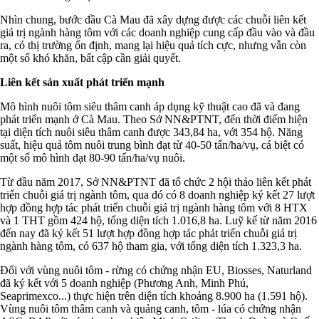
Nhìn chung, bước đầu Cà Mau đã xây dựng được các chuỗi liên kết
giá trị ngành hàng tôm với các doanh nghiệp cung cấp đầu vào và đầu
ra, có thị trường ổn định, mang lại hiệu quả tích cực, nhưng vẫn còn
một số khó khăn, bất cập cần giải quyết.
Liên kết sản xuất phát triển mạnh
Mô hình nuôi tôm siêu thâm canh áp dụng kỹ thuật cao đã và đang
phát triển mạnh ở Cà Mau. Theo Sở NN&PTNT, đến thời điểm hiện
tại diện tích nuôi siêu thâm canh được 343,84 ha, với 354 hộ. Năng
suất, hiệu quả tôm nuôi trung bình đạt từ 40-50 tấn/ha/vụ, cá biệt có
một số mô hình đạt 80-90 tấn/ha/vụ nuôi.
Từ đầu năm 2017, Sở NN&PTNT đã tổ chức 2 hội thảo liên kết phát
triển chuỗi giá trị ngành tôm, qua đó có 8 doanh nghiệp ký kết 27 lượt
hợp đồng hợp tác phát triển chuỗi giá trị ngành hàng tôm với 8 HTX
và 1 THT gồm 424 hộ, tổng diện tích 1.016,8 ha. Luỹ kế từ năm 2016
đến nay đã ký kết 51 lượt hợp đồng hợp tác phát triển chuỗi giá trị
ngành hàng tôm, có 637 hộ tham gia, với tổng diện tích 1.323,3 ha.
Đối với vùng nuôi tôm - rừng có chứng nhận EU, Biosses, Naturland
đã ký kết với 5 doanh nghiệp (Phương Anh, Minh Phú,
Seaprimexco...) thực hiện trên diện tích khoảng 8.900 ha (1.591 hộ).
Vùng nuôi tôm thâm canh và quảng canh, tôm - lúa có chứng nhận