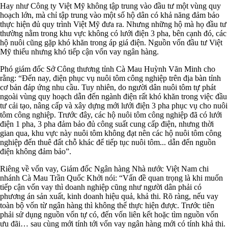
Hay như Công ty Việt Mỹ không tập trung vào đầu tư một vùng quy
hoạch lớn, mà chỉ tập trung vào một số hộ dân có khả năng đảm bảo
thực hiện đủ quy trình Việt Mỹ đưa ra. Nhưng những hộ mà họ đầu tư
thường nằm trong khu vực không có lưới điện 3 pha, bên cạnh đó, các
hộ nuôi cũng gặp khó khăn trong áp giá điện. Nguồn vốn đầu tư Việt
Mỹ thiếu nhưng khó tiếp cận vốn vay ngân hàng.
Phó giám đốc Sở Công thương tỉnh Cà Mau Huỳnh Văn Minh cho
rằng: “Đến nay, điện phục vụ nuôi tôm công nghiệp trên địa bàn tỉnh
cơ bản đáp ứng nhu cầu. Tuy nhiên, do người dân nuôi tôm tự phát
ngoài vùng quy hoạch dẫn đến ngành điện rất khó khăn trong việc đầu
tư cải tạo, nâng cấp và xây dựng mới lưới điện 3 pha phục vụ cho nuôi
tôm công nghiệp. Trước đây, các hộ nuôi tôm công nghiệp đã có lưới
điện 1 pha, 3 pha đảm bảo đủ công suất cung cấp điện, nhưng thời
gian qua, khu vực này nuôi tôm không đạt nên các hộ nuôi tôm công
nghiệp đến thuê đất chỗ khác để tiếp tục nuôi tôm... dẫn đến nguồn
điện không đảm bảo”.
Riêng về vốn vay, Giám đốc Ngân hàng Nhà nước Việt Nam chi
nhánh Cà Mau Trần Quốc Khởi nói: “Vấn đề quan trọng là khi muốn
tiếp cận vốn vay thì doanh nghiệp cũng như người dân phải có
phương án sản xuất, kinh doanh hiệu quả, khả thi. Rõ ràng, nếu vay
toàn bộ vốn từ ngân hàng thì không thể thực hiện được. Trước tiên
phải sử dụng nguồn vốn tự có, đến vốn liên kết hoặc tìm nguồn vốn
ưu đãi… sau cùng mới tính tới vốn vay ngân hàng mới có tính khả thi.