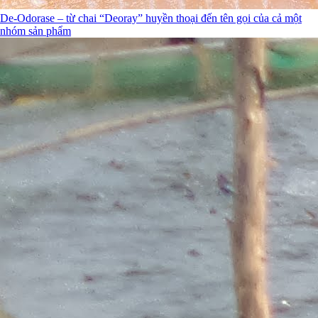
De-Odorase – từ chai “Deoray” huyền thoại đến tên gọi của cả một
nhóm sản phẩm