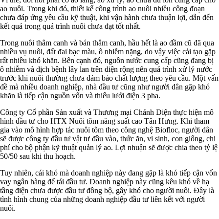
ao nuôi. Trong khi đó, thiết kế công trình ao nuôi nhiều công đoạn
chưa đáp ứng yêu cầu kỹ thuật, khi vận hành chưa thuận lợi, dẫn đến
kết quả trong quá trình nuôi chưa đạt tốt nhất.
Trong nuôi thâm canh và bán thâm canh, hầu hết là ao đầm cũ đã qua
nhiều vụ nuôi, đất đai bạc màu, ô nhiễm nặng, do vậy việc cải tạo gặp
rất nhiều khó khăn. Bên cạnh đó, nguồn nước cung cấp cũng đang bị
ô nhiễm và dịch bệnh lây lan trên diện rộng nên quá trình xử lý nước
trước khi nuôi thường chưa đảm bảo chất lượng theo yêu cầu. Một vấn
đề mà nhiều doanh nghiệp, nhà đầu tư cũng như người dân gặp khó
khăn là tiếp cận nguồn vốn và thiếu lưới điện 3 pha.
Công ty Cổ phần Sản xuất và Thương mại Chánh Diện thực hiện mô
hình đầu tư cho HTX Nuôi tôm năng suất cao Tân Hưng. Khi tham
gia vào mô hình hợp tác nuôi tôm theo công nghệ Biofloc, người dân
sẽ được công ty đầu tư vật tư đầu vào, thức ăn, vi sinh, con giống, chi
phí cho bộ phận kỹ thuật quản lý ao. Lợi nhuận sẽ được chia theo tỷ lệ
50/50 sau khi thu hoạch.
Tuy nhiên, cái khó mà doanh nghiệp này đang gặp là khó tiếp cận vốn
vay ngân hàng để tái đầu tư. Doanh nghiệp này cũng kêu khó về hạ
tầng điện chưa được đầu tư đồng bộ, gây khó cho người nuôi. Đây là
tình hình chung của những doanh nghiệp đầu tư liên kết với người
nuôi.