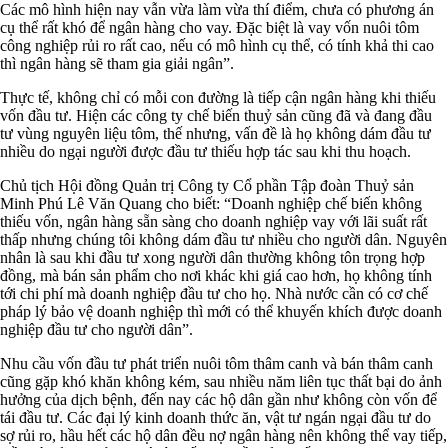
Các mô hình hiện nay vẫn vừa làm vừa thí điểm, chưa có phương án
cụ thể rất khó để ngân hàng cho vay. Đặc biệt là vay vốn nuôi tôm
công nghiệp rủi ro rất cao, nếu có mô hình cụ thể, có tính khả thi cao
thì ngân hàng sẽ tham gia giải ngân”.
Thực tế, không chỉ có mỗi con đường là tiếp cận ngân hàng khi thiếu
vốn đầu tư. Hiện các công ty chế biến thuỷ sản cũng đã và đang đầu
tư vùng nguyên liệu tôm, thế nhưng, vấn đề là họ không dám đầu tư
nhiều do ngại người được đầu tư thiếu hợp tác sau khi thu hoạch.
Chủ tịch Hội đồng Quản trị Công ty Cổ phần Tập đoàn Thuỷ sản
Minh Phú Lê Văn Quang cho biết: “Doanh nghiệp chế biến không
thiếu vốn, ngân hàng sẵn sàng cho doanh nghiệp vay với lãi suất rất
thấp nhưng chúng tôi không dám đầu tư nhiều cho người dân. Nguyên
nhân là sau khi đầu tư xong người dân thường không tôn trọng hợp
đồng, mà bán sản phẩm cho nơi khác khi giá cao hơn, họ không tính
tới chi phí mà doanh nghiệp đầu tư cho họ. Nhà nước cần có cơ chế
pháp lý bảo vệ doanh nghiệp thì mới có thể khuyến khích được doanh
nghiệp đầu tư cho người dân”.
Nhu cầu vốn đầu tư phát triển nuôi tôm thâm canh và bán thâm canh
cũng gặp khó khăn không kém, sau nhiều năm liên tục thất bại do ảnh
hưởng của dịch bệnh, đến nay các hộ dân gần như không còn vốn để
tái đầu tư. Các đại lý kinh doanh thức ăn, vật tư ngán ngại đầu tư do
sợ rủi ro, hầu hết các hộ dân đều nợ ngân hàng nên không thể vay tiếp,