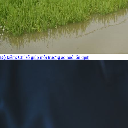
Độ kiềm: Chỉ số giúp môi trường ao nuôi ổn định