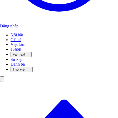
Đăng nhập
Nổi bật
Giá cả
Việc làm
eShop
Farmext
Sự kiện
Danh bạ
Thư viện