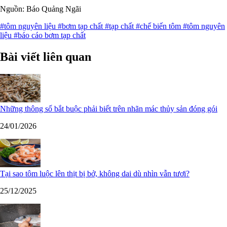
Nguồn: Báo Quảng Ngãi
#tôm nguyên liệu
#bơm tạp chất
#tạp chất
#chế biến tôm
#tôm nguyên
liệu
#báo cáo bơm tạp chất
Bài viết liên quan
Những thông số bắt buộc phải biết trên nhãn mác thủy sản đóng gói
24/01/2026
Tại sao tôm luộc lên thịt bị bở, không dai dù nhìn vẫn tươi?
25/12/2025