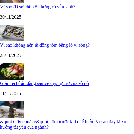
Vì sao đã sơ chế kỹ nhưng cá vẫn tanh?
30/11/2025
Vì sao không nên rã đông tôm bằng lò vi sóng?
28/11/2025
Giải mã bí ẩn đằng sau vẻ đẹp rực rỡ của sò đỏ
11/11/2025
&quot;Gây choáng&quot; tôm trước khi chế biến: Vì sao đây là xu
hướng tất yếu của ngành?