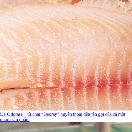
De-Odorase – từ chai “Deoray” huyền thoại đến tên gọi của cả một
nhóm sản phẩm