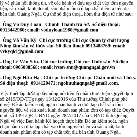
lý và phản hồi thông tin, về các hành vi đưa tạp chất vào tôm nguyên
liệu, sản xuất, kinh doanh sản phẩm tôm có tạp chất diễn ra trên địa
bàn tỉnh Quảng Ngãi. Cụ thể số điện thoại, hòm thư điện tử như sau:
- Ông Võ Duy Loan - Chánh Thanh tra Sở. Số điện thoại:
0913442960; email:
voduyloan1960@gmail.com
- Ông Võ Văn Kỹ- Chi cục trưởng Chi cục Quản lý chất lượng
Nông lâm sản và thủy sản. Số điện thoại: 0913488769; email:
vvkyqlcl@gmail.com
- Ông Lê Văn Sơn- Chi cục trưởng Chi cục Thủy sản. Số điện
thoại: 0905088568; email:
lvson-snn@quangngai.gov.vn
- Ông Ngô Hữu Hạ - Chi cục trưởng Chi cục Chăn nuôi và Thú y.
Số điện thoại: 0914120471; ngohuuhaqngai@gmail .com.
Việc thiết lập đường dây nóng nói trên là nhằm thực hiện Quyết định
số 2419/QĐ-TTg ngày 13/12/2016 của Thủ tướng Chính phủ phê
duyệt Đề án kiểm soát, ngăn chặn hành vi đưa tạp chất vào tôm
nguyên liệu và sản xuất, kinh doanh sản phẩm tôm có tạp chất; Quyết
định số 1391/QĐ-UBND ngày 28/7/2017 của UBND tỉnh Quảng
Ngãi về việc Ban hành Kế hoạch thực hiện Đề án kiểm soát, ngăn
chặn hành vi đưa tạp chất vào tôm nguyên liệu và sản xuất, kinh
doanh sản phẩm tôm có tạp chất trên địa bàn tỉnh Quảng Ngãi.