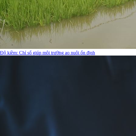
Độ kiềm: Chỉ số giúp môi trường ao nuôi ổn định