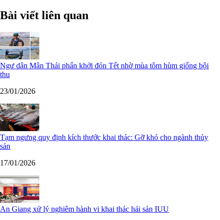
Bài viết liên quan
Ngư dân Mân Thái phấn khởi đón Tết nhờ mùa tôm hùm giống bội
thu
23/01/2026
Tạm ngưng quy định kích thước khai thác: Gỡ khó cho ngành thủy
sản
17/01/2026
An Giang xử lý nghiêm hành vi khai thác hải sản IUU