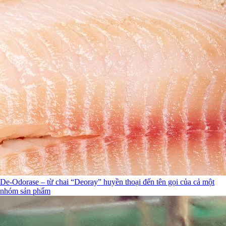
De-Odorase – từ chai “Deoray” huyền thoại đến tên gọi của cả một
nhóm sản phẩm