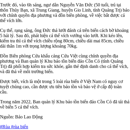
Trước đó, vào 6h sáng, ngư dân Nguyễn Văn Đức (50 tuổi, trú tại
thôn Thủy Bạn, xã Trung Giang, huyện Gio Linh, tỉnh Quảng Trị) báo
với chính quyền địa phương và đồn biên phòng, về việc bắt được cá
thể vích lớn.
Cụ thể, rạng sáng, ông Đức thả lưới đánh cá trên biển cách bờ khoảng
5 hải lý. Sau đó, phát hiện cá thể vích vướng vào lưới. Khi kéo lên,
kiểm tra thì cá thể vích chiều rộng 80cm, chiều dài mai 85cm, chiều
dài thân 1m với trọng lượng khoảng 70kg.
Đồn Biên phòng Cửa khẩu cảng Cửa Việt cùng chính quyền địa
phương và Ban quản lý Khu bảo tồn biển đảo Cồn Cỏ (tỉnh Quảng
Trị) đã phối hợp kiểm tra sức khỏe, gắn thẻ định danh cho cá thể vích,
và đã thả về môi trường biển.
Được biết, vích là một trong 5 loài rùa biển ở Việt Nam có nguy cơ
tuyệt chủng cao, cần được ưu tiên bảo tồn và bảo vệ ở cấp độ toàn
cầu.
Trong năm 2022, Ban quản lý Khu bảo tồn biển đảo Cồn Cỏ đã tái thả
về biển 5 cá thể vích.
Nguồn: Báo Lao Động
#Rùa
#rùa biển