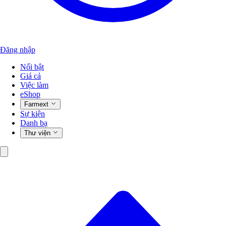
Đăng nhập
Nổi bật
Giá cả
Việc làm
eShop
Farmext
Sự kiện
Danh bạ
Thư viện