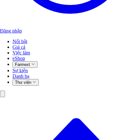
Đăng nhập
Nổi bật
Giá cả
Việc làm
eShop
Farmext
Sự kiện
Danh bạ
Thư viện