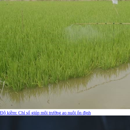
Độ kiềm: Chỉ số giúp môi trường ao nuôi ổn định