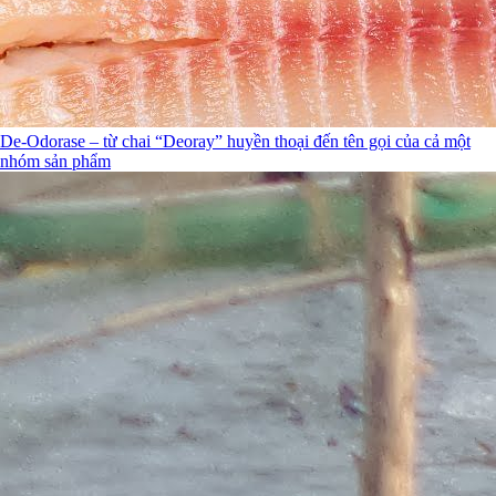
De-Odorase – từ chai “Deoray” huyền thoại đến tên gọi của cả một
nhóm sản phẩm