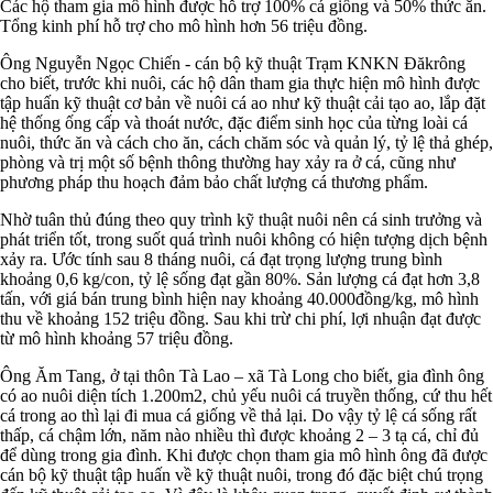
Các hộ tham gia mô hình được hỗ trợ 100% cá giống và 50% thức ăn.
Tổng kinh phí hỗ trợ cho mô hình hơn 56 triệu đồng.
Ông Nguyễn Ngọc Chiến - cán bộ kỹ thuật Trạm KNKN Đăkrông
cho biết, trước khi nuôi, các hộ dân tham gia thực hiện mô hình được
tập huấn kỹ thuật cơ bản về nuôi cá ao như kỹ thuật cải tạo ao, lắp đặt
hệ thống ống cấp và thoát nước, đặc điểm sinh học của từng loài cá
nuôi, thức ăn và cách cho ăn, cách chăm sóc và quản lý, tỷ lệ thả ghép,
phòng và trị một số bệnh thông thường hay xảy ra ở cá, cũng như
phương pháp thu hoạch đảm bảo chất lượng cá thương phẩm.
Nhờ tuân thủ đúng theo quy trình kỹ thuật nuôi nên cá sinh trưởng và
phát triển tốt, trong suốt quá trình nuôi không có hiện tượng dịch bệnh
xảy ra. Ước tính sau 8 tháng nuôi, cá đạt trọng lượng trung bình
khoảng 0,6 kg/con, tỷ lệ sống đạt gần 80%. Sản lượng cá đạt hơn 3,8
tấn, với giá bán trung bình hiện nay khoảng 40.000đồng/kg, mô hình
thu về khoảng 152 triệu đồng. Sau khi trừ chi phí, lợi nhuận đạt được
từ mô hình khoảng 57 triệu đồng.
Ông Ăm Tang, ở tại thôn Tà Lao – xã Tà Long cho biết, gia đình ông
có ao nuôi diện tích 1.200m2, chủ yếu nuôi cá truyền thống, cứ thu hết
cá trong ao thì lại đi mua cá giống về thả lại. Do vậy tỷ lệ cá sống rất
thấp, cá chậm lớn, năm nào nhiều thì được khoảng 2 – 3 tạ cá, chỉ đủ
để dùng trong gia đình. Khi được chọn tham gia mô hình ông đã được
cán bộ kỹ thuật tập huấn về kỹ thuật nuôi, trong đó đặc biệt chú trọng