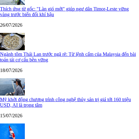
Thích ứng từ gốc: "Làn gió mới" giúp ngư dân Timor-Leste vững
vàng trước biến đổi khí hậu
26/07/2026
Ngành tôm Thái Lan trước ngã rẽ: Từ lệnh cấm của Malaysia đến bài
toán tái cơ cấu bền vững
18/07/2026
Mỹ khởi động chương trình công nghệ thủy sản trị giá tới 160 triệu
USD, AI là trọng tâm
15/07/2026