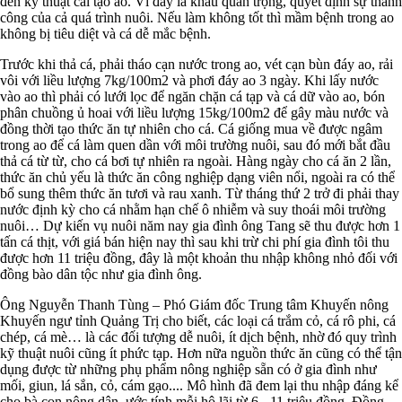
đến kỹ thuật cải tạo ao. Vì đây là khâu quan trọng, quyết định sự thành
công của cả quá trình nuôi. Nếu làm không tốt thì mầm bệnh trong ao
không bị tiêu diệt và cá dễ mắc bệnh.
Trước khi thả cá, phải tháo cạn nước trong ao, vét cạn bùn đáy ao, rải
vôi với liều lượng 7kg/100m2 và phơi đáy ao 3 ngày. Khi lấy nước
vào ao thì phải có lưới lọc để ngăn chặn cá tạp và cá dữ vào ao, bón
phân chuồng ủ hoai với liều lượng 15kg/100m2 để gây màu nước và
đồng thời tạo thức ăn tự nhiên cho cá. Cá giống mua về được ngâm
trong ao để cá làm quen dần với môi trường nuôi, sau đó mới bắt đầu
thả cá từ từ, cho cá bơi tự nhiên ra ngoài. Hàng ngày cho cá ăn 2 lần,
thức ăn chủ yếu là thức ăn công nghiệp dạng viên nổi, ngoài ra có thể
bổ sung thêm thức ăn tươi và rau xanh. Từ tháng thứ 2 trở đi phải thay
nước định kỳ cho cá nhằm hạn chế ô nhiễm và suy thoái môi trường
nuôi… Dự kiến vụ nuôi năm nay gia đình ông Tang sẽ thu được hơn 1
tấn cá thịt, với giá bán hiện nay thì sau khi trừ chi phí gia đình tôi thu
được hơn 11 triệu đồng, đây là một khoản thu nhập không nhỏ đối với
đồng bào dân tộc như gia đình ông.
Ông Nguyễn Thanh Tùng – Phó Giám đốc Trung tâm Khuyến nông
Khuyến ngư tỉnh Quảng Trị cho biết, các loại cá trắm cỏ, cá rô phi, cá
chép, cá mè… là các đối tượng dễ nuôi, ít dịch bệnh, nhờ đó quy trình
kỹ thuật nuôi cũng ít phức tạp. Hơn nữa nguồn thức ăn cũng có thể tận
dụng được từ những phụ phẩm nông nghiệp sẵn có ở gia đình như
mối, giun, lá sắn, cỏ, cám gạo.... Mô hình đã đem lại thu nhập đáng kể
cho bà con nông dân, ước tính mỗi hộ lãi từ 6 - 11 triệu đồng. Đồng