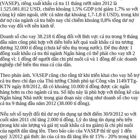
(VASEP), riêng xuất khẩu cá tra 11 tháng rưỡi năm 2012 là
1.525.081.812 USD, chiếm khoảng 1,5% GDP (chỉ giảm 1,7% so với
cùng kỳ năm ngoái, ước cả năm đạt khoảng 1,7-1,8 tỉ USD), trong khi
dư nợ của ngành cá tra hiện nay chỉ chiếm khoảng 0,8% tổng dư nợ
cho vay đối với nền kinh tế.
Doanh số cho vay 38.218 tỉ đồng đối với lĩnh vực cá tra trong 9 tháng
đầu năm cũng phù hợp với diễn biến kết quả xuất khẩu cá tra tương
đương 32.000 tỉ đồng (chưa kể tiêu thụ trong nước). Để thu được 1
đồng xuất khẩu cá tra thì ngành Ngân hàng có thể phải cho vay tới 2
đồng vì: 1 đồng để người dân chi phí nuôi cá và 1 đồng để các doanh
nghiệp chế biến thu mua cá của dân.
Theo phản ánh, VASEP cũng cho rằng từ khi triển khai cho vay hỗ trợ
cá tra theo chỉ đạo của Thủ tướng Chính phủ tại Công văn 1149/TTg-
KTN ngày 8/8/2012, đã có khoảng 10.000 tỉ đồng được các ngân
hàng bơm ra cho ngành cá tra. Số liệu này là phù hợp với thống kê của
Ngân hàng Nhà nước trong giai đoạn này cũng như doanh số cho vay
cá tra 9 tháng đầu năm 2012 (38.000 tỉ đồng).
Nếu xét số tuyệt đối thì dư nợ tín dụng tại thời điểm 30/9/2012 so với
cuối năm 2011 chỉ tăng 2.000 tỉ đồng. Lý do tăng tín dụng nêu trên
(trong khi sản lượng và giá trị xuất khẩu cá tra giảm) là chi phí nuôi
của người dân tăng lên. Theo báo cáo của VASEP thì từ quý 1 đến
quý 3/2012 giá thức ăn của cá tra đã tăng lên từ 15% - 20% trong khi