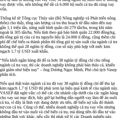
vay được vốn, nên không thể tất cả 6.000 hộ nuôi cá tra đã cùng vay
vốn.
Thống kê từ Tổng cục Thủy sản (Bộ Nông nghiệp và Phát triển nông
thôn) cho thấy, tổng sản lượng cá tra thu hoạch từ đầu năm đến nay
gần 1,1 triệu tấn, năng suất bình quân chỉ 279 tấn/ha, trong khi năm
ngoái là 305 tấn/ha. Nếu tính theo giá bán bình quân 22.000 đồng/kg,
thì tổng giá trị của cá tra nguyên liệu là 24.000 tỉ đồng, cộng thêm chi
phí để chế biến ra thành phẩm thì tổng giá trị sản xuất của ngành cá tra
không thể quá 28 nghìn tỷ đồng, con số này phù hợp với mức kim
ngạch 1,7 tỷ USD xuất khẩu.
“Nếu khối ngân hàng đã đổ ra hơn 38 nghìn tỷ đồng chỉ cho riêng
ngành cá tra vay, thì các doanh nghiệp không phải bán tháo cá, khiến
giá giảm như hiện nay” – ông Dương Ngọc Minh, Phó chủ tịch Vasep
phân tích.
Nếu quả thật toàn ngành cá tra đã vay 38 nghìn tỷ đồng chỉ để thu lại
kim ngạch 1,7 tỷ USD thì phải xem lại hiệu quả kinh tế của ngành này.
VASEP đặt nghi vấn: có thể các chi nhánh cấp dưới của các ngân hàng
cho vay sai mục đích, bây giờ lại hướng dẫn người vay làm đề án nuôi
cá tra, vì đây là lĩnh vực đang được ưu tiên, để biến nợ xấu đó thành
nợ con cá tra. Cũng có thể, nhiều doanh nghiệp cá tra vay vốn nhưng
không đầu tư vào nuôi và chế biến cá tra, mà dùng tiền đó đầu tư vào
những lĩnh vực khác, nếu vậy thì phải xử lý các Doanh nghiệp này.