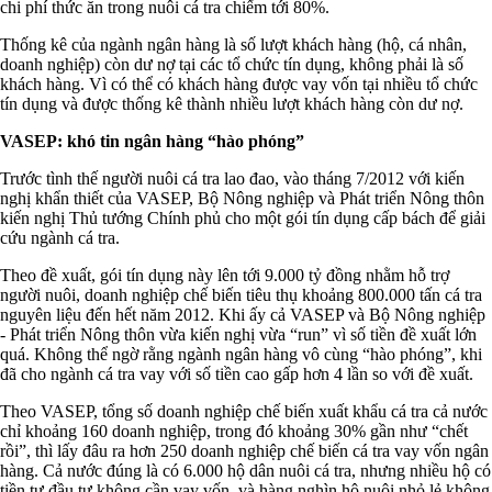
chi phí thức ăn trong nuôi cá tra chiếm tới 80%.
Thống kê của ngành ngân hàng là số lượt khách hàng (hộ, cá nhân,
doanh nghiệp) còn dư nợ tại các tổ chức tín dụng, không phải là số
khách hàng. Vì có thể có khách hàng được vay vốn tại nhiều tổ chức
tín dụng và được thống kê thành nhiều lượt khách hàng còn dư nợ.
VASEP: khó tin ngân hàng “hào phóng”
Trước tình thế người nuôi cá tra lao đao, vào tháng 7/2012 với kiến
nghị khẩn thiết của VASEP, Bộ Nông nghiệp và Phát triển Nông thôn
kiến nghị Thủ tướng Chính phủ cho một gói tín dụng cấp bách để giải
cứu ngành cá tra.
Theo đề xuất, gói tín dụng này lên tới 9.000 tỷ đồng nhằm hỗ trợ
người nuôi, doanh nghiệp chế biến tiêu thụ khoảng 800.000 tấn cá tra
nguyên liệu đến hết năm 2012. Khi ấy cả VASEP và Bộ Nông nghiệp
- Phát triển Nông thôn vừa kiến nghị vừa “run” vì số tiền đề xuất lớn
quá. Không thể ngờ rằng ngành ngân hàng vô cùng “hào phóng”, khi
đã cho ngành cá tra vay với số tiền cao gấp hơn 4 lần so với đề xuất.
Theo VASEP, tổng số doanh nghiệp chế biến xuất khẩu cá tra cả nước
chỉ khoảng 160 doanh nghiệp, trong đó khoảng 30% gần như “chết
rồi”, thì lấy đâu ra hơn 250 doanh nghiệp chế biến cá tra vay vốn ngân
hàng. Cả nước đúng là có 6.000 hộ dân nuôi cá tra, nhưng nhiều hộ có
tiền tự đầu tư không cần vay vốn, và hàng nghìn hộ nuôi nhỏ lẻ không