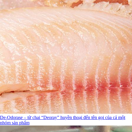
De-Odorase – từ chai “Deoray” huyền thoại đến tên gọi của cả một
nhóm sản phẩm