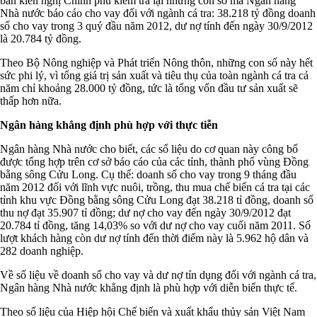
bản kiến nghị Chính phủ kiểm tra lại những con số mà Ngân hàng
Nhà nước báo cáo cho vay đối với ngành cá tra: 38.218 tỷ đồng doanh
số cho vay trong 3 quý đầu năm 2012, dư nợ tính đến ngày 30/9/2012
là 20.784 tỷ đồng.
Theo Bộ Nông nghiệp và Phát triển Nông thôn, những con số này hết
sức phi lý, vì tổng giá trị sản xuất và tiêu thụ của toàn ngành cá tra cả
năm chỉ khoảng 28.000 tỷ đồng, tức là tổng vốn đầu tư sản xuất sẽ
thấp hơn nữa.
Ngân hàng khẳng định phù hợp với thực tiễn
Ngân hàng Nhà nước cho biết, các số liệu do cơ quan này công bố
được tổng hợp trên cơ sở báo cáo của các tỉnh, thành phố vùng Đồng
bằng sông Cửu Long. Cụ thể: doanh số cho vay trong 9 tháng đầu
năm 2012 đối với lĩnh vực nuôi, trồng, thu mua chế biến cá tra tại các
tỉnh khu vực Đồng bằng sông Cửu Long đạt 38.218 tỉ đồng, doanh số
thu nợ đạt 35.907 tỉ đồng; dư nợ cho vay đến ngày 30/9/2012 đạt
20.784 tỉ đồng, tăng 14,03% so với dư nợ cho vay cuối năm 2011. Số
lượt khách hàng còn dư nợ tính đến thời điểm này là 5.962 hộ dân và
282 doanh nghiệp.
Về số liệu về doanh số cho vay và dư nợ tín dụng đối với ngành cá tra,
Ngân hàng Nhà nước khẳng định là phù hợp với diễn biến thực tế.
Theo số liệu của Hiệp hội Chế biến và xuất khẩu thủy sản Việt Nam