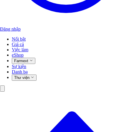
Đăng nhập
Nổi bật
Giá cả
Việc làm
eShop
Farmext
Sự kiện
Danh bạ
Thư viện