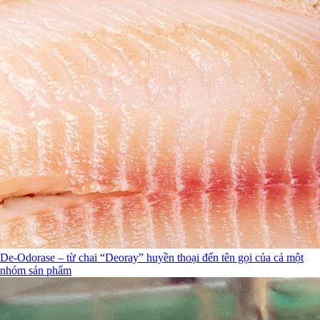
De-Odorase – từ chai “Deoray” huyền thoại đến tên gọi của cả một
nhóm sản phẩm