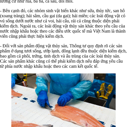
lưỡng cư như rùa, ba ba, cá sấu, đồi mồi.
- Bên cạnh đó, các nhóm sinh vật biển khác như sứa, thủy tức, san hô
(xoang tràng); hải sâm, cầu gai (da gai); hải miên; các loài động vật có
vú sống dưới nước như cá voi, hải cẩu, rái cá cũng thuộc diện phải
kiểm dịch. Ngoài ra, các loài động vật thủy sản khác theo yêu cầu của
nước nhập khẩu hoặc theo các điều ước quốc tế mà Việt Nam là thành
viên cũng phải thực hiện kiểm dịch.
- Đối với sản phẩm động vật thủy sản, Thông tư quy định rõ các sản
phẩm ở dạng tươi sống, ướp lạnh, đông lạnh đều thuộc diện kiểm dịch,
bao gồm cả phôi, trứng, tinh dịch và ấu trùng của các loài thủy sản.
Các sản phẩm khác cũng có thể phải kiểm dịch nếu đáp ứng yêu cầu
từ phía nước nhập khẩu hoặc theo các cam kết quốc tế.