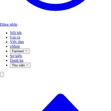
Đăng nhập
Nổi bật
Giá cả
Việc làm
eShop
Farmext
Sự kiện
Danh bạ
Thư viện