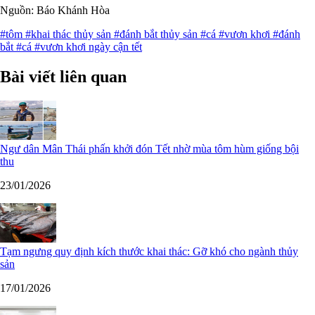
Nguồn: Báo Khánh Hòa
#tôm
#khai thác thủy sản
#đánh bắt thủy sản
#cá
#vươn khơi
#đánh
bắt
#cá
#vươn khơi ngày cận tết
Bài viết liên quan
Ngư dân Mân Thái phấn khởi đón Tết nhờ mùa tôm hùm giống bội
thu
23/01/2026
Tạm ngưng quy định kích thước khai thác: Gỡ khó cho ngành thủy
sản
17/01/2026