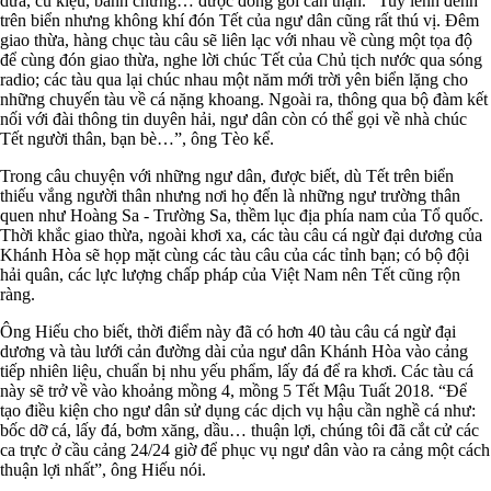
dưa, củ kiệu, bánh chưng… được đóng gói cẩn thận. “Tuy lênh đênh
trên biển nhưng không khí đón Tết của ngư dân cũng rất thú vị. Đêm
giao thừa, hàng chục tàu câu sẽ liên lạc với nhau về cùng một tọa độ
để cùng đón giao thừa, nghe lời chúc Tết của Chủ tịch nước qua sóng
radio; các tàu qua lại chúc nhau một năm mới trời yên biển lặng cho
những chuyến tàu về cá nặng khoang. Ngoài ra, thông qua bộ đàm kết
nối với đài thông tin duyên hải, ngư dân còn có thể gọi về nhà chúc
Tết người thân, bạn bè…”, ông Tèo kể.
Trong câu chuyện với những ngư dân, được biết, dù Tết trên biển
thiếu vắng người thân nhưng nơi họ đến là những ngư trường thân
quen như Hoàng Sa - Trường Sa, thềm lục địa phía nam của Tổ quốc.
Thời khắc giao thừa, ngoài khơi xa, các tàu câu cá ngừ đại dương của
Khánh Hòa sẽ họp mặt cùng các tàu câu của các tỉnh bạn; có bộ đội
hải quân, các lực lượng chấp pháp của Việt Nam nên Tết cũng rộn
ràng.
Ông Hiếu cho biết, thời điểm này đã có hơn 40 tàu câu cá ngừ đại
dương và tàu lưới cản đường dài của ngư dân Khánh Hòa vào cảng
tiếp nhiên liệu, chuẩn bị nhu yếu phẩm, lấy đá để ra khơi. Các tàu cá
này sẽ trở về vào khoảng mồng 4, mồng 5 Tết Mậu Tuất 2018. “Để
tạo điều kiện cho ngư dân sử dụng các dịch vụ hậu cần nghề cá như:
bốc dỡ cá, lấy đá, bơm xăng, dầu… thuận lợi, chúng tôi đã cắt cử các
ca trực ở cầu cảng 24/24 giờ để phục vụ ngư dân vào ra cảng một cách
thuận lợi nhất”, ông Hiếu nói.