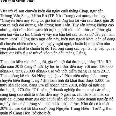
Yên tâm vươn khơi
Vừa trở về sau chuyến biển dài ngày cuối tháng Chạp, ngư dân
Trương Văn Sang ở Hòn Rớ (TP. Nha Trang) vui mừng cho hay:
“Chuyến biển này sóng to, gió lớn nhưng tàu tôi vẫn câu được gần 20
con cá ngừ đại dương, sản lượng hơn 1 tấn. Tuy sản lượng không cao
nhưng nhờ các chính sách hỗ trợ kịp thời của nhà nước, cá được giá
nên tàu vẫn có lãi. Chính vì vậy mà hầu hết các tàu xa bờ đều yên tâm
vươn khơi”. Cũng theo ngư dân này, hiện nay ngoài khơi, đàn cá đang
di chuyển nhiều nên sau vài ngày nghỉ ngơi, chuẩn bị mua sắm nhu
yếu phẩm, nhất là chuẩn bị đồ Tết, ông cùng các bạn tàu lại tiếp tục ra
khơi; dự kiến tàu sẽ trở về vào tuần đầu tháng Giêng.
Theo tìm hiểu của chúng tôi, giá cá ngừ đại dương tại cảng Hòn Rớ
đầu năm 2018 đang ở mức kỷ lục từ trước đến nay, với mức 130.000
đồng/kg, tăng 25.000 đồng/kg so với thời điểm tháng 11 năm 2017.
Theo thống kê của Sở Nông nghiệp và Phát triển nông thôn, trong
chuyến biển tháng 1, ngư dân toàn tỉnh đã khai thác được 5.000 tấn
thủy sản các loại, bằng 5% kế hoạch năm 2018, riêng cá ngừ đại
dương đạt 270 tấn. “Giá cá ngừ doanh nghiệp thu mua tại các cảng
cũng tăng cao nhất từ trước đến nay. Ngoài ra, các tàu khai thác cá
ngừ đại dương tham gia các chuỗi liên kết còn được doanh nghiệp hỗ
trợ tùy theo chất lượng sản phẩm khai thác được. Nhờ đó có ít nhất
20% tàu câu đạt lãi khá cao”, ông Nguyễn Trung Hiếu - Trưởng Ban
quản lý Cảng Hòn Rớ cho biết.