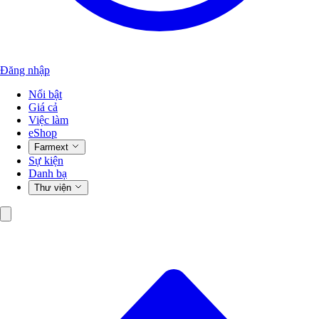
Đăng nhập
Nổi bật
Giá cả
Việc làm
eShop
Farmext
Sự kiện
Danh bạ
Thư viện