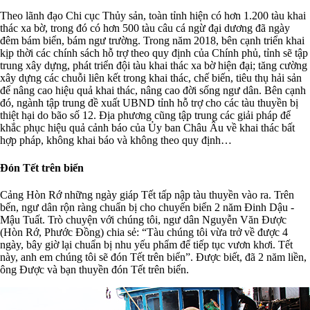
Theo lãnh đạo Chi cục Thủy sản, toàn tỉnh hiện có hơn 1.200 tàu khai
thác xa bờ, trong đó có hơn 500 tàu câu cá ngừ đại dương đã ngày
đêm bám biển, bám ngư trường. Trong năm 2018, bên cạnh triển khai
kịp thời các chính sách hỗ trợ theo quy định của Chính phủ, tỉnh sẽ tập
trung xây dựng, phát triển đội tàu khai thác xa bờ hiện đại; tăng cường
xây dựng các chuỗi liên kết trong khai thác, chế biến, tiêu thụ hải sản
để nâng cao hiệu quả khai thác, nâng cao đời sống ngư dân. Bên cạnh
đó, ngành tập trung đề xuất UBND tỉnh hỗ trợ cho các tàu thuyền bị
thiệt hại do bão số 12. Địa phương cũng tập trung các giải pháp để
khắc phục hiệu quả cảnh báo của Ủy ban Châu Âu về khai thác bất
hợp pháp, không khai báo và không theo quy định…
Đón Tết trên biển
Cảng Hòn Rớ những ngày giáp Tết tấp nập tàu thuyền vào ra. Trên
bến, ngư dân rộn ràng chuẩn bị cho chuyến biển 2 năm Đinh Dậu -
Mậu Tuất. Trò chuyện với chúng tôi, ngư dân Nguyễn Văn Được
(Hòn Rớ, Phước Đồng) chia sẻ: “Tàu chúng tôi vừa trở về được 4
ngày, bây giờ lại chuẩn bị nhu yếu phẩm để tiếp tục vươn khơi. Tết
này, anh em chúng tôi sẽ đón Tết trên biển”. Được biết, đã 2 năm liền,
ông Được và bạn thuyền đón Tết trên biển.