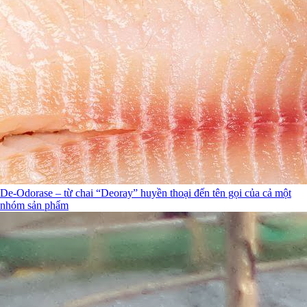
De-Odorase – từ chai “Deoray” huyền thoại đến tên gọi của cả một
nhóm sản phẩm