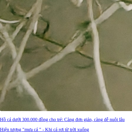
Hồ cá dưới 300.000 đồng cho trẻ: Càng đơn giản, càng dễ nuôi lâu
Hiện tượng "mưa cá " - Khi cá rơi từ trời xuống