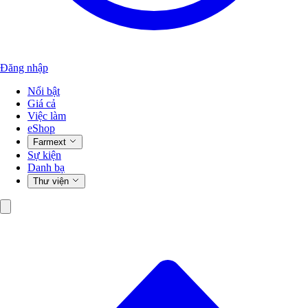
Đăng nhập
Nổi bật
Giá cả
Việc làm
eShop
Farmext
Sự kiện
Danh bạ
Thư viện