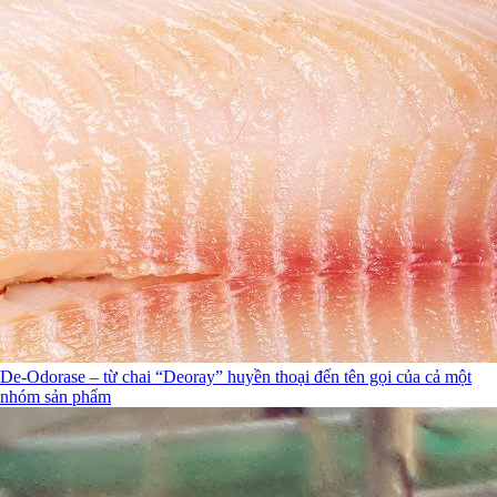
De-Odorase – từ chai “Deoray” huyền thoại đến tên gọi của cả một
nhóm sản phẩm