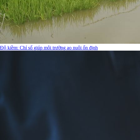
Độ kiềm: Chỉ số giúp môi trường ao nuôi ổn định