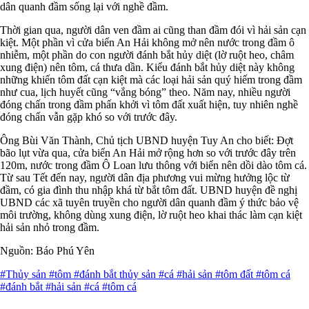
dân quanh đầm sống lại với nghề đầm.
Thời gian qua, người dân ven đầm ai cũng than đầm đói vì hải sản cạn
kiệt. Một phần vì cửa biển An Hải không mở nên nước trong đầm ô
nhiễm, một phần do con người đánh bắt hủy diệt (lờ ruột heo, châm
xung điện) nên tôm, cá thưa dần. Kiểu đánh bắt hủy diệt này không
những khiến tôm đất cạn kiệt mà các loại hải sản quý hiếm trong đầm
như cua, lịch huyết cũng “vắng bóng” theo. Năm nay, nhiều người
đóng chấn trong đầm phấn khởi vì tôm đất xuất hiện, tuy nhiên nghề
đóng chấn vẫn gặp khó so với trước đây.
Ông Bùi Văn Thành, Chủ tịch UBND huyện Tuy An cho biết: Đợt
bão lụt vừa qua, cửa biển An Hải mở rộng hơn so với trước đây trên
120m, nước trong đầm Ô Loan lưu thông với biển nên dồi dào tôm cá.
Từ sau Tết đến nay, người dân địa phương vui mừng hưởng lộc từ
đầm, có gia đình thu nhập khá từ bắt tôm đất. UBND huyện đề nghị
UBND các xã tuyên truyền cho người dân quanh đầm ý thức bảo vệ
môi trường, không dùng xung điện, lờ ruột heo khai thác làm cạn kiệt
hải sản nhỏ trong đầm.
Nguồn: Báo Phú Yên
#Thủy sản
#tôm
#đánh bắt thủy sản
#cá
#hải sản
#tôm đất
#tôm cá
#đánh bắt
#hải sản
#cá
#tôm cá