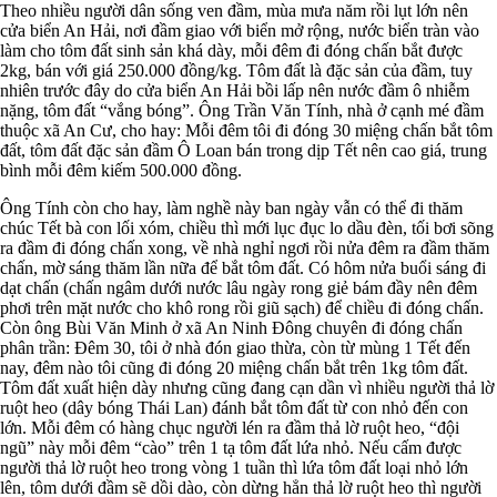
Theo nhiều người dân sống ven đầm, mùa mưa năm rồi lụt lớn nên
cửa biển An Hải, nơi đầm giao với biển mở rộng, nước biển tràn vào
làm cho tôm đất sinh sản khá dày, mỗi đêm đi đóng chấn bắt được
2kg, bán với giá 250.000 đồng/kg. Tôm đất là đặc sản của đầm, tuy
nhiên trước đây do cửa biển An Hải bồi lấp nên nước đầm ô nhiễm
nặng, tôm đất “vắng bóng”. Ông Trần Văn Tính, nhà ở cạnh mé đầm
thuộc xã An Cư, cho hay: Mỗi đêm tôi đi đóng 30 miệng chấn bắt tôm
đất, tôm đất đặc sản đầm Ô Loan bán trong dịp Tết nên cao giá, trung
bình mỗi đêm kiếm 500.000 đồng.
Ông Tính còn cho hay, làm nghề này ban ngày vẫn có thể đi thăm
chúc Tết bà con lối xóm, chiều thì mới lục đục lo dầu đèn, tối bơi sõng
ra đầm đi đóng chấn xong, về nhà nghỉ ngơi rồi nửa đêm ra đầm thăm
chấn, mờ sáng thăm lần nữa để bắt tôm đất. Có hôm nửa buổi sáng đi
dạt chấn (chấn ngâm dưới nước lâu ngày rong giẻ bám đầy nên đêm
phơi trên mặt nước cho khô rong rồi giũ sạch) để chiều đi đóng chấn.
Còn ông Bùi Văn Minh ở xã An Ninh Đông chuyên đi đóng chấn
phân trần: Đêm 30, tôi ở nhà đón giao thừa, còn từ mùng 1 Tết đến
nay, đêm nào tôi cũng đi đóng 20 miệng chấn bắt trên 1kg tôm đất.
Tôm đất xuất hiện dày nhưng cũng đang cạn dần vì nhiều người thả lờ
ruột heo (dây bóng Thái Lan) đánh bắt tôm đất từ con nhỏ đến con
lớn. Mỗi đêm có hàng chục người lén ra đầm thả lờ ruột heo, “đội
ngũ” này mỗi đêm “cào” trên 1 tạ tôm đất lứa nhỏ. Nếu cấm được
người thả lờ ruột heo trong vòng 1 tuần thì lứa tôm đất loại nhỏ lớn
lên, tôm dưới đầm sẽ dồi dào, còn dừng hẳn thả lờ ruột heo thì người