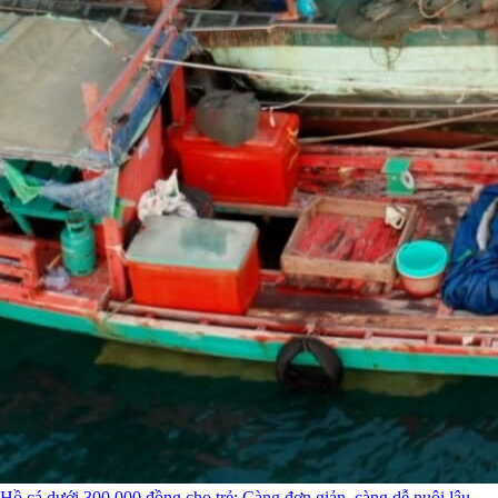
Hồ cá dưới 300.000 đồng cho trẻ: Càng đơn giản, càng dễ nuôi lâu