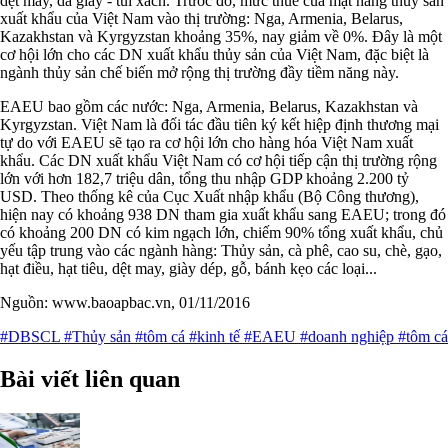
dệt may, da giày - túi xách. Trước đó, mức thuế của mặt hàng thủy sản
xuất khẩu của Việt Nam vào thị trường: Nga, Armenia, Belarus,
Kazakhstan và Kyrgyzstan khoảng 35%, nay giảm về 0%. Đây là một
cơ hội lớn cho các DN xuất khẩu thủy sản của Việt Nam, đặc biệt là
ngành thủy sản chế biến mở rộng thị trường đầy tiềm năng này.
EAEU bao gồm các nước: Nga, Armenia, Belarus, Kazakhstan và
Kyrgyzstan. Việt Nam là đối tác đầu tiên ký kết hiệp định thương mại
tự do với EAEU sẽ tạo ra cơ hội lớn cho hàng hóa Việt Nam xuất
khẩu. Các DN xuất khẩu Việt Nam có cơ hội tiếp cận thị trường rộng
lớn với hơn 182,7 triệu dân, tổng thu nhập GDP khoảng 2.200 tỷ
USD. Theo thống kê của Cục Xuất nhập khẩu (Bộ Công thương),
hiện nay có khoảng 938 DN tham gia xuất khẩu sang EAEU; trong đó
có khoảng 200 DN có kim ngạch lớn, chiếm 90% tổng xuất khẩu, chủ
yếu tập trung vào các ngành hàng: Thủy sản, cà phê, cao su, chè, gạo,
hạt điều, hạt tiêu, dệt may, giày dép, gỗ, bánh kẹo các loại...
Nguồn: www.baoapbac.vn, 01/11/2016
#DBSCL
#Thủy sản
#tôm cá
#kinh tế
#EAEU
#doanh nghiệp
#tôm cá
Bài viết liên quan