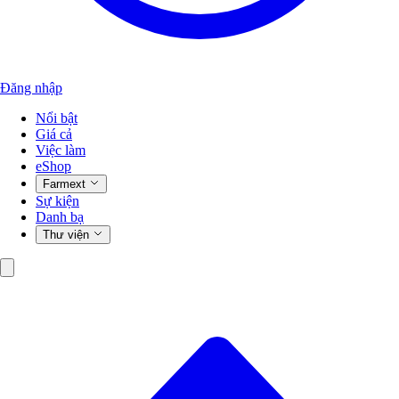
Đăng nhập
Nổi bật
Giá cả
Việc làm
eShop
Farmext
Sự kiện
Danh bạ
Thư viện