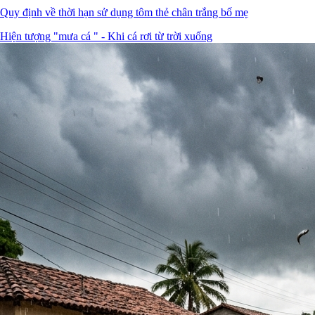
Quy định về thời hạn sử dụng tôm thẻ chân trắng bố mẹ
Hiện tượng "mưa cá " - Khi cá rơi từ trời xuống