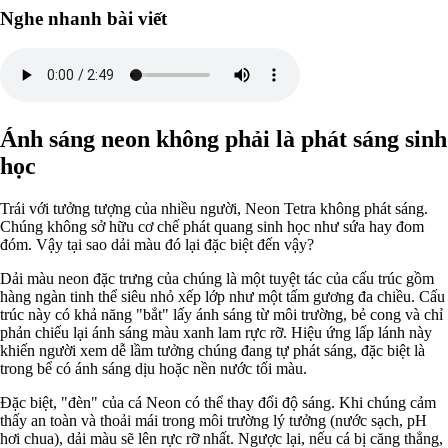
Nghe nhanh bài viết
Ánh sáng neon không phải là phát sáng sinh
học
Trái với tưởng tượng của nhiều người, Neon Tetra không phát sáng.
Chúng không sở hữu cơ chế phát quang sinh học như sứa hay đom
đóm. Vậy tại sao dải màu đó lại đặc biệt đến vậy?
Dải màu neon đặc trưng của chúng là một tuyệt tác của cấu trúc gồm
hàng ngàn tinh thể siêu nhỏ xếp lớp như một tấm gương đa chiều. Cấu
trúc này có khả năng "bắt" lấy ánh sáng từ môi trường, bẻ cong và chỉ
phản chiếu lại ánh sáng màu xanh lam rực rỡ. Hiệu ứng lấp lánh này
khiến người xem dễ lầm tưởng chúng đang tự phát sáng, đặc biệt là
trong bể có ánh sáng dịu hoặc nền nước tối màu.
Đặc biệt, "đèn" của cá Neon có thể thay đổi độ sáng. Khi chúng cảm
thấy an toàn và thoải mái trong môi trường lý tưởng (nước sạch, pH
hơi chua), dải màu sẽ lên rực rỡ nhất. Ngược lại, nếu cá bị căng thẳng,