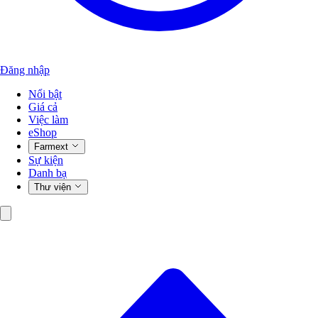
Đăng nhập
Nổi bật
Giá cả
Việc làm
eShop
Farmext
Sự kiện
Danh bạ
Thư viện