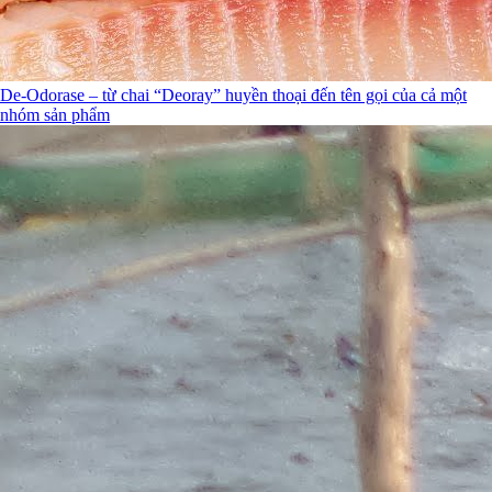
De-Odorase – từ chai “Deoray” huyền thoại đến tên gọi của cả một
nhóm sản phẩm