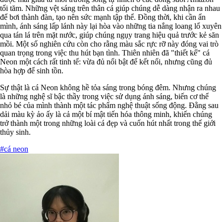
tối tăm. Những vệt sáng trên thân cá giúp chúng dễ dàng nhận ra nhau
để bơi thành đàn, tạo nên sức mạnh tập thể. Đồng thời, khi cần ẩn
mình, ánh sáng lấp lánh này lại hòa vào những tia nắng loang lổ xuyên
qua tán lá trên mặt nước, giúp chúng ngụy trang hiệu quả trước kẻ săn
mồi. Một số nghiên cứu còn cho rằng màu sắc rực rỡ này đóng vai trò
quan trọng trong việc thu hút bạn tình. Thiên nhiên đã "thiết kế" cá
Neon một cách rất tinh tế: vừa đủ nổi bật để kết nối, nhưng cũng đủ
hòa hợp để sinh tồn.
Sự thật là cá Neon không hề tỏa sáng trong bóng đêm. Nhưng chúng
là những nghệ sĩ bậc thầy trong việc sử dụng ánh sáng, biến cơ thể
nhỏ bé của mình thành một tác phẩm nghệ thuật sống động. Đằng sau
dải màu kỳ ảo ấy là cả một bí mật tiến hóa thông minh, khiến chúng
trở thành một trong những loài cá đẹp và cuốn hút nhất trong thế giới
thủy sinh.
#cá neon