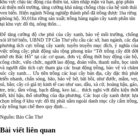
khu vực chịu tác động của thiên tai, xâm nhập mặn và hạn, góp phần
cải thiện môi trường, tăng cường khả năng chống chịu của hệ sinh thái
ven biển. Hiện ngành Nông nghiệp thành phố đã trồng được 1ha rừng
phòng hộ, 30,01ha rừng sản xuất; trồng hàng ngàn cây xanh phân tán
tại khu vực đô thị, nông thôn…
Để tăng cường độ che phủ của cây xanh, bảo vệ môi trường, chống
xói lở bờ biển, UBND TP Cần Thơ yêu cầu các sở, ban ngành, các địa
phương tích cực trồng cây xanh; tuyên truyền mục đích, ý nghĩa của
việc trồng cây; phát động sâu rộng phong trào “Tết trồng cây đời đời
nhớ ơn Bác Hồ” tại các cơ quan, đơn vị; đồng thời huy động cán bộ,
công chức, viên chức, người lao động, đoàn viên, thanh niên, học sinh
và người dân tích cực tham gia các hoạt động trồng, bảo vệ và chăm
sóc cây xanh… Ưu tiên trồng các loại cây bản địa, cây đặc thù phát
triển nhanh, chắn sóng, bão, bảo vệ bờ, bãi bồi, như đước, mắm, vẹt,
sú, bần; cây có giá trị kinh tế cao như sao, dầu, xà cừ, hoàng hậu, gáo,
tre, trúc, tầm vông, bạch đằng, keo lai... thích nghi với điều kiện thời
tiết, khí hậu, thổ nhưỡng của địa phương. Các loại cây xanh được lựa
chọn trồng ở khu vực đô thị phải nằm ngoài danh mục cây cấm trồng,
cây trồng hạn chế theo quy định…
Nguồn: Báo Cần Thơ
Bài viết liên quan