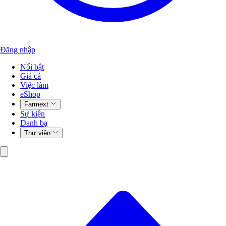
Đăng nhập
Nổi bật
Giá cả
Việc làm
eShop
Farmext
Sự kiện
Danh bạ
Thư viện