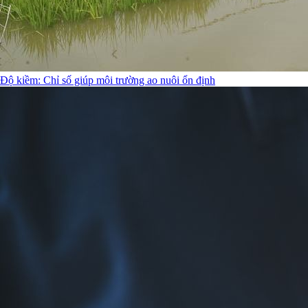
Độ kiềm: Chỉ số giúp môi trường ao nuôi ổn định