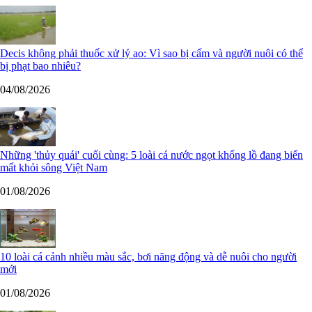
Decis không phải thuốc xử lý ao: Vì sao bị cấm và người nuôi có thể
bị phạt bao nhiêu?
04/08/2026
Những 'thủy quái' cuối cùng: 5 loài cá nước ngọt khổng lồ đang biến
mất khỏi sông Việt Nam
01/08/2026
10 loài cá cảnh nhiều màu sắc, bơi năng động và dễ nuôi cho người
mới
01/08/2026