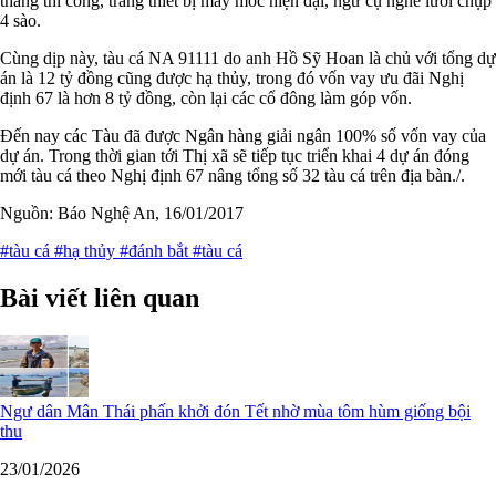
tháng thi công, trang thiết bị máy móc hiện đại, ngư cụ nghề lưới chụp
4 sào.
Cùng dịp này, tàu cá NA 91111 do anh Hồ Sỹ Hoan là chủ với tổng dự
án là 12 tỷ đồng cũng được hạ thủy, trong đó vốn vay ưu đãi Nghị
định 67 là hơn 8 tỷ đồng, còn lại các cổ đông làm góp vốn.
Đến nay các Tàu đã được Ngân hàng giải ngân 100% số vốn vay của
dự án. Trong thời gian tới Thị xã sẽ tiếp tục triển khai 4 dự án đóng
mới tàu cá theo Nghị định 67 nâng tổng số 32 tàu cá trên địa bàn./.
Nguồn: Báo Nghệ An, 16/01/2017
#tàu cá
#hạ thủy
#đánh bắt
#tàu cá
Bài viết liên quan
Ngư dân Mân Thái phấn khởi đón Tết nhờ mùa tôm hùm giống bội
thu
23/01/2026