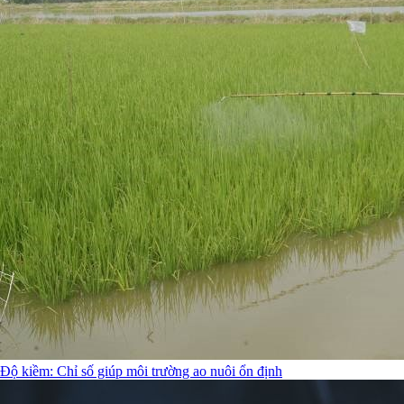
Độ kiềm: Chỉ số giúp môi trường ao nuôi ổn định