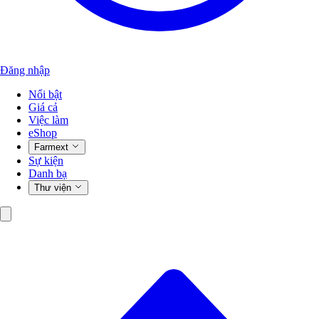
Đăng nhập
Nổi bật
Giá cả
Việc làm
eShop
Farmext
Sự kiện
Danh bạ
Thư viện