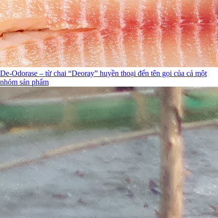
De-Odorase – từ chai “Deoray” huyền thoại đến tên gọi của cả một
nhóm sản phẩm