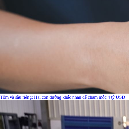
Tôm và sầu riêng: Hai con đường khác nhau để chạm mốc 4 tỷ USD