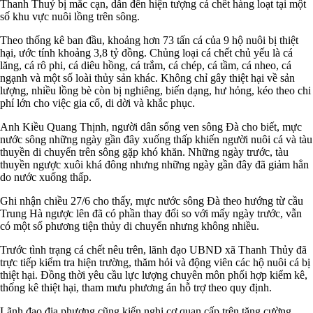
Thanh Thuỷ bị mắc cạn, dẫn đến hiện tượng cá chết hàng loạt tại một
số khu vực nuôi lồng trên sông.
Theo thống kê ban đầu, khoảng hơn 73 tấn cá của 9 hộ nuôi bị thiệt
hại, ước tính khoảng 3,8 tỷ đồng. Chủng loại cá chết chủ yếu là cá
lăng, cá rô phi, cá diêu hồng, cá trắm, cá chép, cá tầm, cá nheo, cá
ngạnh và một số loài thủy sản khác. Không chỉ gây thiệt hại về sản
lượng, nhiều lồng bè còn bị nghiêng, biến dạng, hư hỏng, kéo theo chi
phí lớn cho việc gia cố, di dời và khắc phục.
Anh Kiều Quang Thịnh, người dân sống ven sông Đà cho biết, mực
nước sông những ngày gần đây xuống thấp khiến người nuôi cá và tàu
thuyền di chuyển trên sông gặp khó khăn. Những ngày trước, tàu
thuyền ngược xuôi khá đông nhưng những ngày gần đây đã giảm hẳn
do nước xuống thấp.
Ghi nhận chiều 27/6 cho thấy, mực nước sông Đà theo hướng từ cầu
Trung Hà ngược lên đã có phần thay đổi so với mấy ngày trước, vẫn
có một số phương tiện thủy di chuyển nhưng không nhiều.
Trước tình trạng cá chết nêu trên, lãnh đạo UBND xã Thanh Thủy đã
trực tiếp kiểm tra hiện trường, thăm hỏi và động viên các hộ nuôi cá bị
thiệt hại. Đồng thời yêu cầu lực lượng chuyên môn phối hợp kiểm kê,
thống kê thiệt hại, tham mưu phương án hỗ trợ theo quy định.
Lãnh đạo địa phương cũng kiến nghị cơ quan cấp trên tăng cường