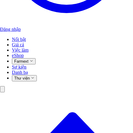
Đăng nhập
Nổi bật
Giá cả
Việc làm
eShop
Farmext
Sự kiện
Danh bạ
Thư viện