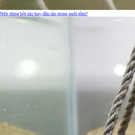
Nên dùng bột tảo hay dầu tảo trong nuôi tôm?