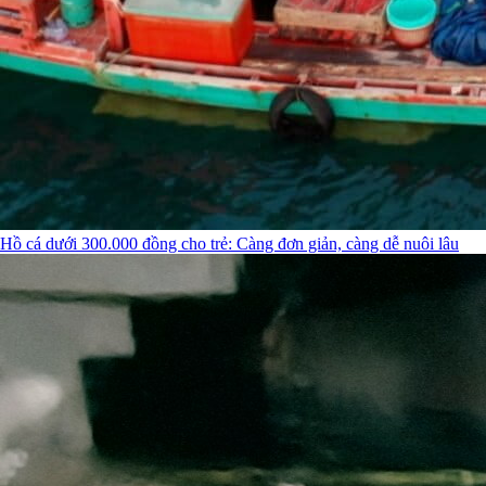
Hồ cá dưới 300.000 đồng cho trẻ: Càng đơn giản, càng dễ nuôi lâu