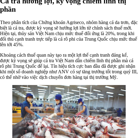
Cá tra hưởng lợi, kỳ vọng chiếm lĩnh thị
phần
Theo phân tích của Chứng khoán Agriseco, nhóm hàng cá da trơn, đặc
biệt là cá tra, được kỳ vọng sẽ hưởng lợi lớn từ chính sách thuế mới.
Hiện tại, thủy sản Việt Nam chịu mức thuế đối ứng là 20%, trong khi
đối thủ cạnh tranh trực tiếp là cá rô phi của Trung Quốc chịu mức thuế
lên tới 45%.
Khoảng cách thuế quan này tạo ra một lợi thế cạnh tranh đáng kể,
được kỳ vọng sẽ giúp cá tra Việt Nam dần chiếm lĩnh thị phần mà cá
rô phi Trung Quốc để lại. Tín hiệu tích cực ban đầu đã được ghi nhận
khi một số doanh nghiệp như ANV có sự tăng trưởng tốt trong quý III,
có thể nhờ vào việc dịch chuyển đơn hàng tại thị trường Mỹ.