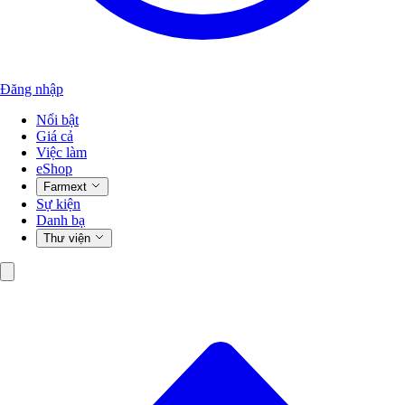
Đăng nhập
Nổi bật
Giá cả
Việc làm
eShop
Farmext
Sự kiện
Danh bạ
Thư viện