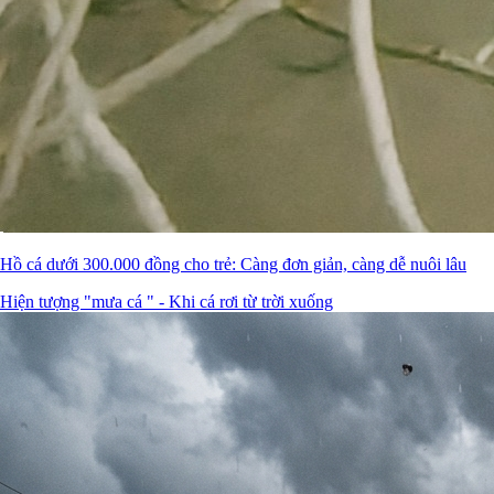
Hồ cá dưới 300.000 đồng cho trẻ: Càng đơn giản, càng dễ nuôi lâu
Hiện tượng "mưa cá " - Khi cá rơi từ trời xuống