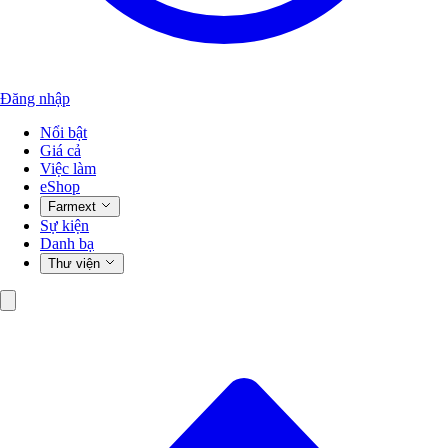
Đăng nhập
Nổi bật
Giá cả
Việc làm
eShop
Farmext
Sự kiện
Danh bạ
Thư viện