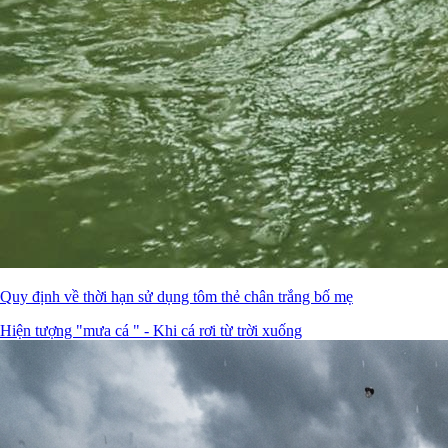
Quy định về thời hạn sử dụng tôm thẻ chân trắng bố mẹ
Hiện tượng "mưa cá " - Khi cá rơi từ trời xuống