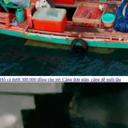
Hồ cá dưới 300.000 đồng cho trẻ: Càng đơn giản, càng dễ nuôi lâu