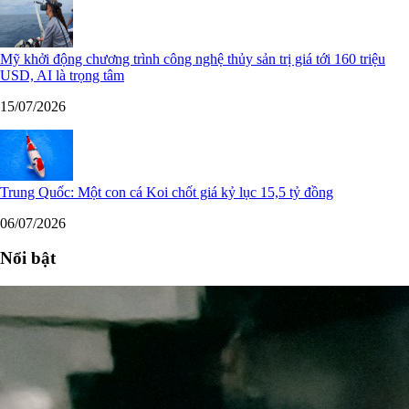
Mỹ khởi động chương trình công nghệ thủy sản trị giá tới 160 triệu
USD, AI là trọng tâm
15/07/2026
Trung Quốc: Một con cá Koi chốt giá kỷ lục 15,5 tỷ đồng
06/07/2026
Nổi bật