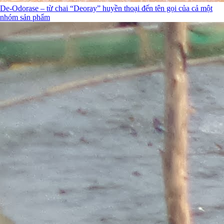
De-Odorase – từ chai “Deoray” huyền thoại đến tên gọi của cả một
nhóm sản phẩm