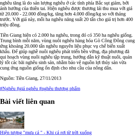
nghêu tăng là do sản lượng nghêu ở các tỉnh phía Bắc sụt giảm, bởi
ảnh hưởng của thiên tai. Hiện nghêu được thương lái thu mua với giá
từ 20.000 - 22.000 đồng/kg, tăng hơn 4.000 đồng/kg so với tháng
trước. Với giá này, mỗi ha nghêu năng suất 20 tấn cho giá trị hơn 400
triệu đồng.
Tiền Giang hiện có 2.000 ha nghêu, trong đó có 350 ha nghêu giống.
Trung bình mỗi năm, vùng nuôi nghêu hàng hóa Gò Công Đông cung
ứng khoảng 20.000 tấn nghêu nguyên liệu phục vụ chế biến xuất
khẩu. Để giúp nghề nuôi nghêu phát triển bền vững, địa phương đã
qui hoạch vùng nuôi nghêu tập trung, hướng dẫn kỹ thuật nuôi, quản
lý tốt các bãi nghêu sinh sản, nhằm bảo vệ nguồn lợi thủy sản vừa
cung ứng nguồn giống ổn định cho nhu cầu của nông dân.
Nguồn: Tiền Giang, 27/11/2013
#Nghêu
#giá nghêu
#nghêu thương phẩm
Bài viết liên quan
Hiện tượng "mưa cá " - Khi cá rơi từ trời xuống