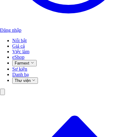
Đăng nhập
Nổi bật
Giá cả
Việc làm
eShop
Farmext
Sự kiện
Danh bạ
Thư viện