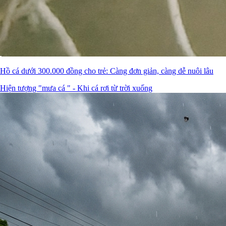
Hồ cá dưới 300.000 đồng cho trẻ: Càng đơn giản, càng dễ nuôi lâu
Hiện tượng "mưa cá " - Khi cá rơi từ trời xuống